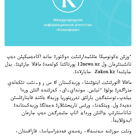
ءوزئن ةكونوميكا عئلئمدارئنئث دوكتورئ جانة اكادةميكپئن دةپ
تانئستئرعان ول 12news.uz پورتالئنا كولةمدئ ماقالا جازئپتئ. بذل
جايئندا Zakon.kz حابارلادئ.
ماقالا اأتورئنئث ايتؤئنشا، وزبةكستان ك س ر و-نئث تئكةلةي
مذراگةرئ بولؤئ ءتيئس. سونداي-اق، كةزئندة التئن وردا
بيلةپ-توستةگةن بارلئق تةرريتوريا وزبةك ةلئنة قايتارئلسئن
دةيدئ ول. ويتكةنئ، ورئس تاريحشئلارئ ةجةلگئ وزبةكستاندئ
شاتاستئرئپ «التئن وردا» اتاپ جئبةرگةن دةپ جازعان
ابدؤللايةأ.
ونئث سوزئنة سةنسةك، رةسةي فةدةراسياسئ، قازاقستان،