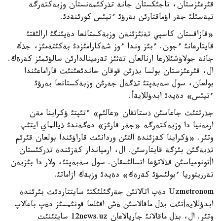
قئرعئزستان، تاجئكستان جانة تذركئمةنستان وزبةكتةرگة
تيةسئلئ جةر اؤماقتارئن بةرؤئ ءتيئس كورئنةدئ.
«قازاقستان كاسپي تةثئزئنةن وزبةكستانعا دةيئنگئ ارالئقتئ
قايتارعانئ ءجون. ءبئز وندا ءوز شةكارامئزدئ بةكئتةمئز، جذك
جانة جولاؤشئلارعا ارنالعان تةثئز تةرمينالدارئن سالؤئمئز كةرةك.
ال، قئرعئزستان بولسا بذرئن قوقان حاندئعئنئث قاراماعئندا
بولعان، سول سةبةپتئ تذگةل جةرئن وزبةكستانعا بةرؤئ
ءتيئس» دةيدئ ابدؤللايةأ.
جذرتتئث جاعاسئن ذستاتقان «عالئم» ءتئپتئ ؤكراينا مةن
ارمةنيا دا وزبةكتةرگة «جةر قارئز» دةگةندئ ذيالماي ايتئپ
وتئر. «ؤكراينا كةزئندة التئن وردانئث قاراؤئندا بولعان قئرئم
تذبةگئن بئزگة قايتارسئن. ال، ارمياندار كةزئندة تذركئستان
اأتونومياسئن قذلاتؤعا اتسالئسقان. سول سةبةپتئ، ولار دا بئزبةن
تةرريتوريا ءبولئسؤئ كةرةك» دةيدئ وزبةك ازاماتئ.
Uzmetronom دةپ اتالاتئن جةرگئلئكتئ سايتتاردئث بئرئندة
ابدؤللايةأتئث بذل ماقالاسئن ةش اقئلعا قونئمسئز دةپ باعالاپ
وتئر. ال، بذل ماقالانئ جاريالاعان 12news.uz سايتئنئث