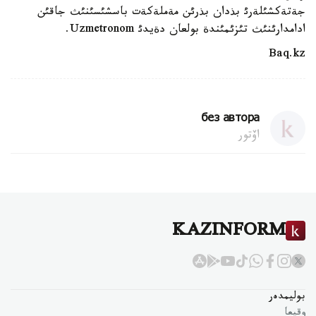
جةتةكشئلةرئ بذدان بذرئن مةملةكةت باسشئسئنئث جاقئن
ادامدارئنئث تئزئمئندة بولعان دةيدئ Uzmetronom.
Baq.kz
без автора
اۆتور
KAZINFORM
بوليمدەر
وقيعا