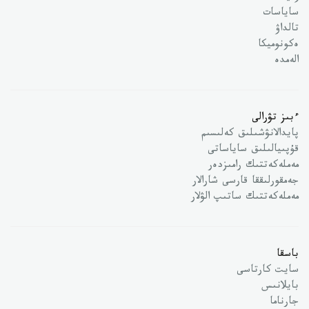
ساياسات
تالداۋ
ەكونوميكا
الەمدە
ءبىز تۋرالى
پايدالانۋشىلىق كەلىسىم
قۇپىيالىلىق ساياساتى
مەملەكەتتىك رامىزدەر
جەمقورلىققا قارسى شارالار
مەملەكەتتىك ساتىپ الۋلار
باسقا
سايت كارتاسى
بايلانىس
جارناما