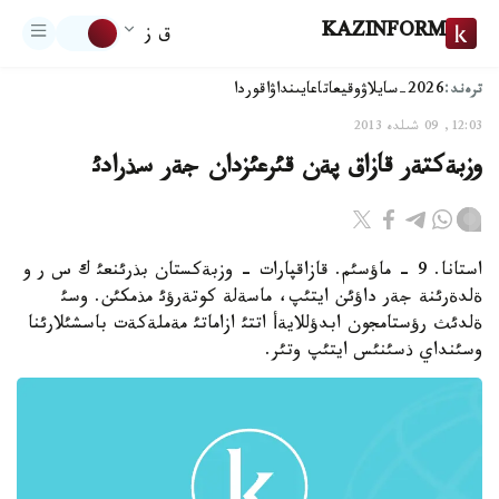
KAZINFORM
ق ز
ترەند:
2026-سايلاۋ
وقيعا
تاعايىنداۋ
اقوردا
12:03, 09 شىلدە 2013
وزبةكتةر قازاق پةن قئرعئزدان جةر سذرادئ
استانا. 9 - ماؤسئم. قازاقپارات - وزبةكستان بذرئنعئ ك س ر و
ةلدةرئنة جةر داؤئن ايتئپ، ماسةلة كوتةرؤئ مذمكئن. وسئ
ةلدئث رؤستامجون ابدؤللايةأ اتتئ ازاماتئ مةملةكةت باسشئلارئنا
وسئنداي ذسئنئس ايتئپ وتئر.