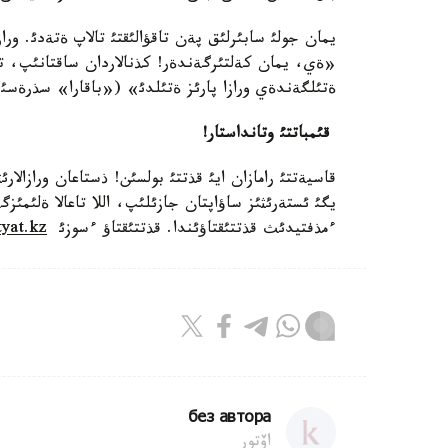
يمان جولئ سابئرلئق پةن تاقؤالئقتئ تالاپ ةتةدئ. ورازا 
«ةي، يمان كةلتئرگةندةر! كذنالاردان ساقتانئپ، تا
ةتئلگةندةي ورازا پارئز ةتئلدئ» («باقارا» سذرةسئ، 183-ايات)، - دةيد
قئمباتتئ وتانداستار
!
قاسيةتتئ رامازان ايئ قذتتئ بولسئن! ذستاعان ورازالار
يگئ ئستةرئثئز ساؤاپتان جازئلئپ، اللا تاعالا ةلئم
ءمذفتيدئث قذتتئقتاؤئندا. قذتتئقتاؤ ءسوزئ
yat.kz
без автора
اۆتور