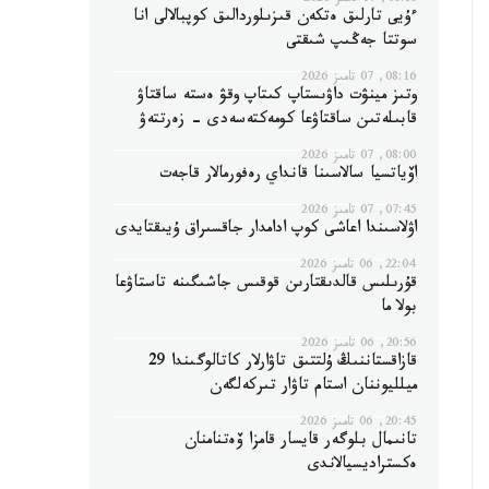
08:38, 07 تامىز 2026
ءۇيى تارلىق ەتكەن قىزىلوردالىق كوپبالالى انا
سوتتا جەڭىپ شىقتى
08:16, 07 تامىز 2026
وتىز مينۋت داۋىستاپ كىتاپ وقۋ ەستە ساقتاۋ
قابىلەتىن ساقتاۋعا كومەكتەسەدى - زەرتتەۋ
08:00, 07 تامىز 2026
اۆياتسيا سالاسىنا قانداي رەفورمالار قاجەت
07:45, 07 تامىز 2026
اۋلاسىندا اعاشى كوپ ادامدار جاقسىراق ۇيىقتايدى
22:04, 06 تامىز 2026
قۇرىلىس قالدىقتارىن قوقىس جاشىگىنە تاستاۋعا
بولا ما
20:56, 06 تامىز 2026
قازاقستاننىڭ ۇلتتىق تاۋارلار كاتالوگىندا 29
ميلليوننان استام تاۋار تىركەلگەن
20:45, 06 تامىز 2026
تانىمال بلوگەر قايسار قامزا ۆەتنامنان
ەكستراديسيالاندى