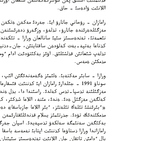
قذلئمنئث اشتئق پةن شولئركةگةننةن شئققان اؤزئ
اللانئث ؤادةسئ - حاق.
رامازان - رؤحاني جاثارؤ ايئ. جةردئ مةكةن ةتكة
مةزگئلدةرئندة جاثارؤ، تذلةؤ، وزگةرؤ ذدةرئسئنةن و
نئعمةتئ، تةثدةسسئز سئيئ سانالعان ورازا - تئكةند
كذناعا بةتپة-بةت كةلؤدةن ساقتايتئن، جان-دذنيةمئ
تذلةپ شئعاتئن قذلشئلئق. اؤئز بةكئتؤدئث ادام ءوم
مذمكئن ةمةس.
ورازا - سابئر مةكتةبئ. ةلئمئز ةگةمةندئگئن الئپ،
سوناؤ 1991 - جئلدارئ رامازان ايئ كذننئث قئ
مةزگئلئنة تذسپا-تذس كةلدئ. راسئندا دا، بذل ةندئ
كةلگةن مةزگئل ةدئ. ةندئ، مئنة، اللاعا شذكئر، ك
«ءبئرئنشئ تئلةك تئلةثئز، ءبئر اللاعا جازباسقا» دةپ
مذمكئندئك تؤدئ. جذرتئمئز يسلام قذندئلئقتارئمةن قا
بةكئگةن سةنئمگة سةلكةؤ تذسپةيدئ. اسپان جةرگة
رامازاندا ورازا ذستاؤعا كذننئث اپتابئ نةمةسة باس
بال ءدامئن تاتقان جان اللانئث تةثدةسسئز سئيئنان