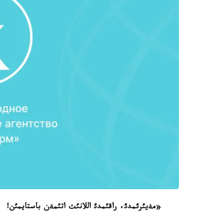
«
مةيئرئمدئ، راقئمدئ اللانئث اتئمةن باستايمئن
!