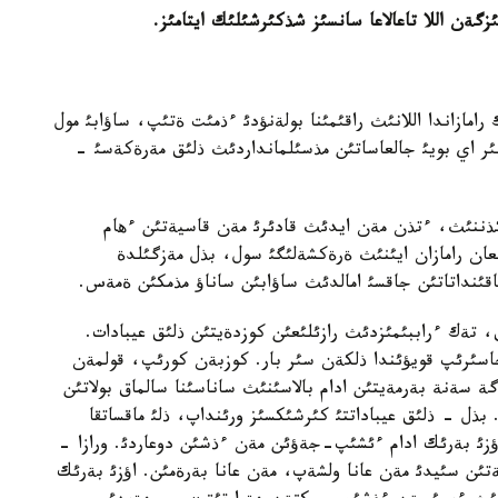
ةن اللا تاعالاعا سانسئز شذكئرشئلئك ايتامئز
.
رامازاندا اللانئث راقئمئنا بولةنؤدئ ءذمئت ةتئپ، ساؤابئ مول
ءبئر اي بويئ جالعاساتئن مذسئلمانداردئث ذلئق مةرةكةسئ -
لئ كذننئث، ءتذن مةن ايدئث قادئرئ مةن قاسيةتئن ءهام
ئلعان رامازان ايئنئث ةرةكشةلئگئ سول، بذل مةزگئلدة
ئنداتاتئن جاقسئ امالدئث ساؤابئن ساناؤ مذمكئن ةمةس.
ئق، تةك ءراببئمئزدئث رازئلئعئن كوزدةيتئن ذلئق عيبادات.
اسئرئپ قويؤئندا ذلكةن سئر بار. كوزبةن كورئپ، قولمةن
 سةنة بةرمةيتئن ادام بالاسئنئث ساناسئنا سالماق بولاتئن
 بذل - ذلئق عيباداتتئ كئرشئكسئز ورئنداپ، ذلئ ماقساتقا
«اؤزئ بةرئك ادام ءئشئپ-جةؤئن مةن ءذشئن دوعاردئ. ورازا -
ةتئن سئيدئ مةن عانا ولشةپ، مةن عانا بةرةمئن. اؤزئ بةرئك