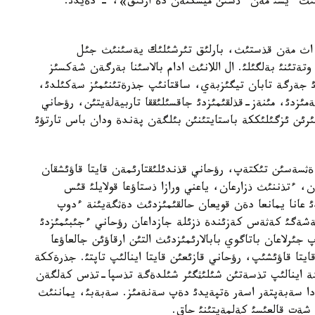
نئث ءيسئ مةن ءذشئن ميسكتةن دة ارتئق»، - دةيدئ.
ن اث مةن قذستئث، بارلئق تئرشئلئك يةسئنئث جئل
تةتئنئ بةلگئلئ. ال اللانئث ادام بالاسئنا بةرگةن شةكسئز
ئ جةرگة تابان تيگئزبةي، ساقتانئپ جذرةتئنئمئز سةكئلدئ،
زدئ، مئنةز-قذلقئمئزدئ جاقسئلئققا تاربيةلةيتئن، رؤحاني
ئرئن ئزگئلئككة باستايتئنئن بئلگةن پةندة ودان باس تارتؤئ
 ةثسةسئن تئكتةپ، رؤحاني قذندئلئقتارئمةن قايتا قاؤئشقان
سقارعان، ءتذننئث ذزارعان، ياعني ورازا ذستاؤعا قولايلئ قئس
 عانا يمانعا دةن قويعان حالقئمئزدئث دةثگةيئنة ءدوپ
ةشةگئ كةثةس كةزئندة ذزئلة جازداعان رؤحاني ءجئبئمئزدئ
 جئرلاعان باتاگوي بابالارئمئزدئث التئن ارقاؤئن جالعاؤعا
يتا قاؤئشئپ، رؤحاني قازئعئن قايتا اينالئپ تاپتئ. جذرةككة
 اينالئپ تذسةتئن شئلئثگئر شئلدةگة تذسپا-تذس كةلگةن
قا دا سةبةپتةر اسةر ةتپةيدئ دةپ سةنةمئز. سةبةبئ، يماننئث
 شةت قالعئسئ كةلمةيتئنئ حاق.