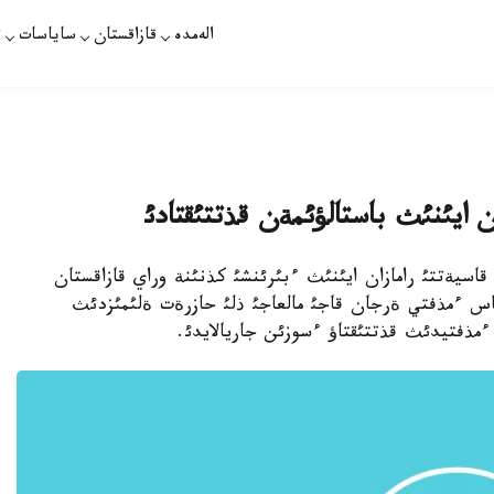
الەمدە
قازاقستان
ساياسات
ت
ان ايئنئث باستالؤئمةن قذتتئقتادئ
 قازاقپارات - 9 - شئلدة - قاسيةتتئ رامازان ايئنئث ءبئرئنشئ كذنئنة وراي قازاقستان
باس ءمذفتي ةرجان قاجئ مالعاجئ ذلئ حازرةت ةلئمئزدئث
 ءمذفتيدئث قذتتئقتاؤ ءسوزئن جاريالايدئ.