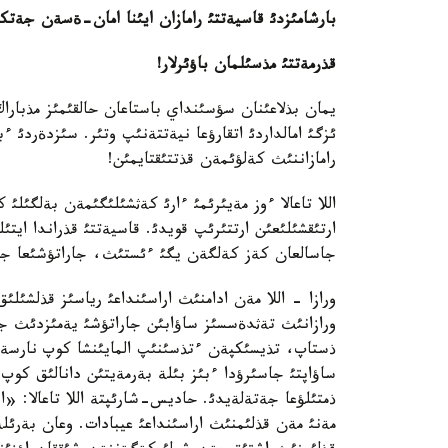
بارشامئزدئ قاسيةتتئ رامازان ايئنا امان
-
ةسةن جةتكئزگ
قذرمةتتئ مذسئلمان باؤئرلار
!
يمان بذلاعئنان سؤسئنداي باستاعان حالقئمئز مذباراك 
ئزگئ امالداردئ اتقارؤعا نيةتتةنئپ وتئر. سئزدةردئ 
رامازاننئث كةلؤئمةن قذتتئقتايمئن!
اللا تاعالا ءوز مةيئرئمئ ءارئ كةثشئلئگئمةن بةلگئ
ارتئقشئلئعئن ارتتئرئپ قويدئ. قاسيةتتئ قذراندا ايت
جاسالعان كةز كةلگةن يگئ ءئستئث، جاراتؤشئعا جاق
ورازا - اللا مةن ادامنئث اراسئنداعئ رياسئز قذلشئل
ورازانئث تةثدةسسئز ساؤابئن جاراتؤشئ يةمئزدئث ج
ذستاپ، تذيسئكپةن ءتذسئنئپ المايئنشا كوپ نارسةگة
ساؤاپتئ جاسئرؤدا ءبئز بئلة بةرمةيتئن دانالئق كوپ.
ذمتئلؤعا جةتةلةيدئ. حاديس-شارئپتة اللا تاعالا: 
مةنئ مةن قذلئمنئث اراسئنداعئ عيبادات. وعان بةرئل