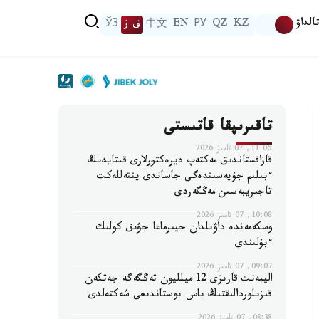
الداۋ
KZ
QZ
РУ
EN
中文
ق ز
ЎЗ
تاقىرىپقا قاتىستى
11:06, 07 تامىز 2026
قازاقستاندىق مەكتەپ ديرەكتورلارى قىتايدىڭ
ءبىلىم جۇيەسىندەگى جاساندى ينتەللەكت
تاجىريبەسىن مەڭگەردى
10:08, 07 تامىز 2026
وسكەمەندە داۋىلدان جيىرماعا جۋىق كولىك
ءبۇلىندى
09:07, 07 تامىز 2026
اليمەنت قارىزى 12 ميلليون تەڭگەگە جەتكەن
قىزىلوردالىقتىڭ باس بوستاندىعى شەكتەلدى