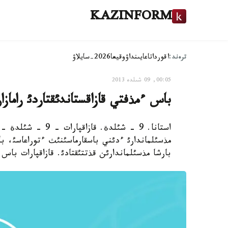
KAZINFORM
ترەند:
اقوردا
تاعايىنداۋ
وقيعا
2026-سايلاۋ
00:05, 09 شىلدە 2013
باس ءمذفتي قازاقستاندئقتاردئ راماز
استانا. 9 - شئلدة.
مذسئلماندارئ ءدئني باسقارماسئنئث ءتوراعاسئ، 
بارشا مذسئلماندارئن قذتتئقتادئ. قازاقپارات باس