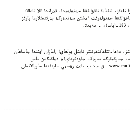
ناعئز، شئنايئ تاقؤالئققا جةتةلةيدئ. قذراندا اللا تاعالا:
قؤالئققا جةتؤلةرئث ءذشئن سةندةرگة بذرئنعئلارعا پارئز
ئ.
ئثئز، دذعا-تئلةكتةرئثئز قابئل بولعاي! رامازان ايئندا جاساعان
ئزگة، جةرئمئزگة بةرةكة جاؤدئرعاي!» دةلئنگةن باس
www.muft
ق م د ب-نئث رةسمي سايتئندا جاريالانعان.