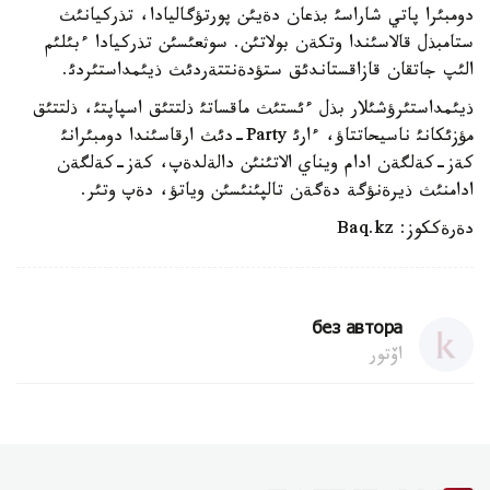
دومبئرا پاتي شاراسئ بذعان دةيئن پورتؤگاليادا، تذركيانئث
ستامبذل قالاسئندا وتكةن بولاتئن. سوثعئسئن تذركيادا ءبئلئم
الئپ جاتقان قازاقستاندئق ستؤدةنتتةردئث ذيئمداستئردئ.
ذيئمداستئرؤشئلار بذل ءئستئث ماقساتئ ذلتتئق اسپاپتئ، ذلتتئق
مؤزئكانئ ناسيحاتتاؤ، ءارئ Party-دئث ارقاسئندا دومبئرانئ
كةز-كةلگةن ادام ويناي الاتئنئن دالةلدةپ، كةز-كةلگةن
ادامنئث ذيرةنؤگة دةگةن تالپئنئسئن وياتؤ، دةپ وتئر.
دةرةككوز: Baq.kz
без автора
اۆتور