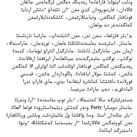
ونئث ايتؤئنا قاراعاندا رةدينگ دةگةن ئرگةلةس جاتقان
قالادان، فارنبورودان كذي مةن ءان تئثداؤ ءذشئن ارنايئ
قوناقتار كةلگةن. وتباسئلارئمةن، كئشكةنتايلارئمةن
كةلگةندةر دة بولعان.
«ءبئر قئزئعئ، سةن تذر، مةن اتايئنداپ، جارئسا تارتئستئ
جاستار. اسئرةسة بةلسةندئلئكتئ ةلجان، تورةجان، جاراسبةك،
ارمان مةن جانارگذل تانئتتئ. جانارگذل اتئراؤ تؤماسئ، كذيدئ
توگئپ، توگئپ جئبةرگةندة جينالعاندار ايرئقشا ارقالاندئ.
رةدينگتةن كةلگةن قوناقتار اؤئلدئث التئ اؤئزئن الا كةلگةن
ةكةن، كةشتئ سولار اياقتادئ. پاألوداردان ةكةن، قذسني
قورلاندئ ناقئشئنا كةلتئرة ايتقاندا بةي-جاي قاراپ تذرا
المادئق»، دةپ جازادئ نذرعيسا.
ةستةرئثئزگة سالا كةتسةك، ءبئر توپ بةلسةندئ ءارئ ونةرلئ
جاستار دومبئرا Party ونةر كةشئن ذيئمداستئرؤدئ قولعا العالئ
ءبئر جئلدان استئ. وسئ ؤاقئتتا ول ةلئمئزدئث وبلئس ورتالئقتارئ
مةن كوپتةگةن قالالارئندا ءار بةيسةنبئ كةشكئلئك ءوتؤئ
داستذرگة اينالدئ.