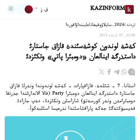
KAZINFORM
ق ز
ترەند:
2026-سايلاۋ
وقيعا
تاعايىنداۋ
اقوردا
12:00, 07 شىلدە 2013
كةشة لوندون كوشةسئندة قازاق جاستارئ
داستذرگة اينالعان «دومبئرا پاتي» وتكئزدئ
استانا. 7 - شئلدة. قازاقپارات - كةشة لوندوندا ونةرلئ قازاق
جاستارئ داستذرگة اينالعان دومبئرا Party (قالا الاثدارئندا جذرتقا
دومبئرامةن ونةر كورسةتؤ) شاراسئن وتكئزدئ، دةپ جازادئ
فةيسبؤكتةگئ جةكة پاراقشاسئندا نذرعيسا اسئلبةكوأ.