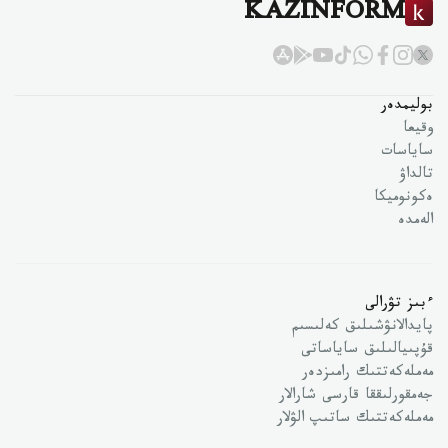
KAZINFORM
بوليمدەر
وقيعا
ساياسات
تالداۋ
ەكونوميكا
الەمدە
ءبىز تۋرالى
پايدالانۋشىلىق كەلىسىم
قۇپىيالىلىق ساياساتى
مەملەكەتتىك رامىزدەر
جەمقورلىققا قارسى شارالار
مەملەكەتتىك ساتىپ الۋلار