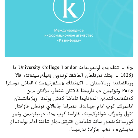
«6 - شئلدةدة لوندونداعئ University College London دا
(1826 - جئلئ قذرئلعان العاشقئ لوندون ؤنيأةرسيتةتئ، قالا
ورتالئعئندا ورنالاسقان - اگةنتئك ةسكةرتپةسئ ) العاش دومبئرا
Party وتؤئمةن دة تاريحتا قالاتئن شئعار. بذگئن مةن
كذتكةندةگئدةن الدةقايدا تاماشا كةش بولدئ. ويلاعانئمنان
اناعذرلئم كوپ ادام جينالدئ. تةمزاعا جاعالاي قونعان قازاقتار
ءتول ونةرگة شولئركةپتئ، قاراسئ كوپ ةدئ. دومبئرامةن ونةر
كورسةتكةندةر سانئ شامامةن قئرئق-ةلؤ شاقتئ ادام بولدئ-اؤ
دةيمئن»، دةپ جازادئ نذرعيسا.