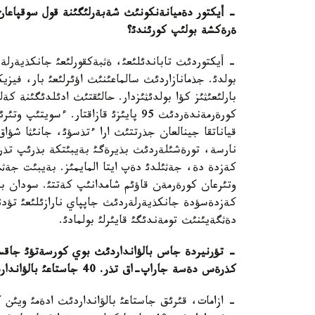
-
أيكتور دةميانةنكونئث شةبةرلئگئنة قول سوقپاعان
ةرةكشة بولئپ كورئندئ؟
- أيكتوردئث تاباندئلئعئ، ةثبةكقورلئعئ جانكذيةرلةر
بولدئ. جذمانازاردئث سالماعئنئث اؤئرلئعئ بار، فيز
بارلئعئثئز كؤا بولدئثئزدار. حالئقتئث ادئلدئگئنة ك
كورةرمةندةردئث 95 پايئزئ قازاقتار. ء
قياناتقا جينالعان جذرتتئث ارا ءتذسؤئ، جانئثا شؤاق
نارسة، تورةشئلةردئث بذيرةگئ بةيبئتكة بذرئپ تذر
كةزدة دة، جةثئلدئ دةپ ايتا المايمئز. بةيبئت جةث
وتئرعان كورةرمةن قاؤئم شامدانئپ كةتتئ. سودان با
كةزدةسؤدة جانكذيةرلةردئث جاپپاي نارازئلئعئ تؤدئ
دةثگةيئنئث تومةندئگئ قايئرلئ بولمادئ.
-
تؤرنيردة جاس بالؤانداردئث بوي كورسةتؤئ جاق
كذرةس دةسة جاراپ
-
اق تذر
. 40
جاستاعئ بالؤاندا
- ازامات، قئرئق جاستاعئ بالؤانداردئث ادةمئ ويئن 