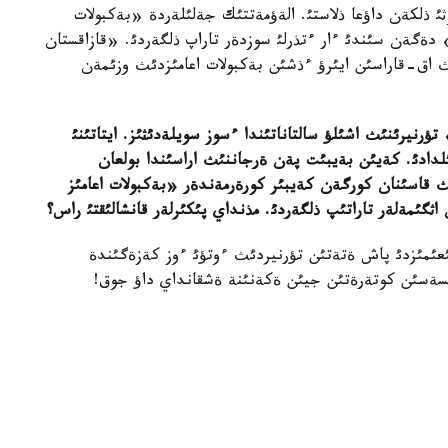
ذلكةن داؤعا ذلاستئ. الةؤمةتتئك جةلئلةردة «بةكبولات
 دةگةن سئندئ ءار ءتذرلئ سوزدةر تاراپ ذلگةردئ. «قازاقستان
ئث اق-قاراسئن ايئرؤ ءذشئن بةكبولات اعامئزدئث وزئمةن
تؤرنيرئنئث اشئلؤ سالتاناتئندا ءسوز سويلةدئثئز
.
ايتاتئنئ
لدادئ
.
كةيئن بةيبئت پةن ةرجاننئث اراسئندا بولعان
ث قاسئنان كورگةن كةيبئر كورةرمةندةر
«
بةكبولات اعامئز
اثگئمةلةر تاراتئپ ذلگةردئ
.
مذنداي پئكئرلةر قانشالئقتئ راس؟
عئمئزدئ پاش ةتةتئن تؤرنيردئث ءوتؤئ ءوز كةزةگئندة
ةثسةسئن كوتةرةتئن جيئن ةكةنئنة ةشقانداي داؤ جوق!