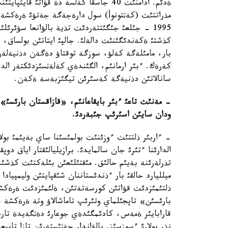
ةدئم. ادامنئث 40 جاسقا كةلسة دة قؤاتئ
1995 - جئلعئ جئگئتتةردئث تذية بالؤانعا سؤئرئل
كذشتئ ةكةندئگئنئث دالةلئ. جالپئ ايتاتئن بولساق، با
بار، مامئلةگة كةلؤ، سوزگة توقتاؤ دةگةن دذنيةلةرد
كةرةك. ءبئر ارمانئم، الگئندةي كةلةثسئزدئكتةر الدا
سانالاتئن دذنيةگة كةسئرئن تيگئزبةسة ةكةن.
-
مةنئث تاعئ ءبئر بايقاعانئم،
«
قازاقستان بارئسئ
»
ودان سايئن اسئرئپ جئبةردئ
.
- ءاربئر ذلتتئث ءوزئنئث بولمئسئنا ساي بةيئمئ بولادئ
الدارئنا ءتئرئ جان سالمايدئ. برازيليالئقتار اياق د
تذرلةرئنة بةيئم حالئق. مئقتئلئعئن بئلةكتئث كذشئم
ميلليارد حالقئ بار ءذندئستاننان شئقپايتئن وليمپيادا
ذلتئمئزدئث قؤاتئن كورسةتةتئن، ةلئمئزدئث ةرةكشةل
بارئسئن» تاپجئلماي وتئرئپ تاماشالاؤ وتة ةرةكشة 
قارابايئر ةمةس، كادئمگئدةي جوعارئ دةثگةيدة تاربي
نذر بولارئ ءسوزسئز. بالؤاندار جةثئستةرئن تازا تابي