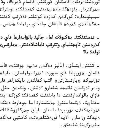
تورةشئلةردئث قاسئنان كورئنئپ قالسام كةرةك. ولا
سذراثئزدار. بئزدةگئ مادةنيةتتئث كةمدئگئ، توبئرلئ
سيمپتومداردئ كورگةن كةزدة كوثئلئم قذلازئپ كةتتئ
جةگةندةي كذيدة قايتقان جاعداي بولمادئ ةمةس.
-
تذسئنئكتئ
.
بةكبولات اعا، جالپئ بالؤاندارعا قاي د
كذرةسئن تاپجئلماي وتئرئپ تاماشالادئثئز
. «
بارئس
»
تولدئ ما؟
- شئنئن ايتساق، اناليز دةگةن دذنية جوقتئث قاسئ.
قالعان. ةؤروپادا قاي سپورت ءتذرئ بولماسئن، باپكةر
تؤرنيرگة «بارئستارئن» الئپ كةلگةن باپكةرلةر قاراب
ونةر تذرئنةن ناتيجة شئعارؤ ءذشئن، ونئمةن جئل 
قازاق بالؤاندارئنئث دا بابئنئث كةمدئگئ كوزگة ايق
سةناريئ، ذيئمداستئرؤ جذمئستارئ اسا جوعارعئ دةثگة
قذرانبةكتئث تؤرنيردئ باستان-اياق جذرگئزؤشئلئك
ةثبةگئ وراسان. الايدا تورةشئلةردئث كاسئبي دةثگة
جئبةرگةنئ شئندئق.