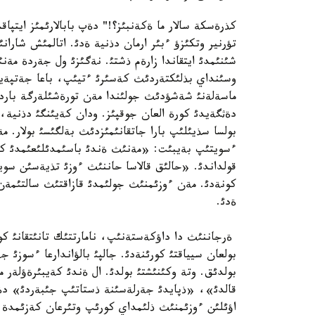
كذرةسكة سالار ما ةكةنبئز؟!" دةپ بابالارئمئز ايتپاق
تؤرنير وتكئزؤ ءبئر ارمان دذنية ةدئ. اتالمئش شار
شئنئمدئ ايتقاندا زارةم ذشتئ. نةگئزئ ول جةردة مةن
وسئنداي بذلئكتةردئث كةسئرئ ءتيئپ، باعا جةتپةيتئن
ماسةلةنئ شةشؤدئث جولئندا مةن تورةشئلةرگة باردئم
دةثگةيدئ كورة العان جوقپئز. ودان كةيئنگئ دذنية،
بولسا سذيئلئپ بارا جاتقانئمئزدئث بةلگئسئ بولار. 
ءسويتئپ بةيبئت: «مةنئث ةندئ باسئمدئلئعئمدئ كور
قولداندئ. «حالئق قالاسا حاننئث ءوزئ تذيةسئن سو
كونةدئ. مةن ءوزئمنئث جولئمدئ قازاقتئث سالتئمةن 
ةدئ.
ةرجاننئث دا داؤكةستةنئپ، نامارتتئك تانئتقانئ كو
بولعان سيياقتئ كورئنةدئ. جالپئ بالؤاندارعا ءسوزئ 
بولدئق. وتة وكئنئشتئ بولدئ. ال ةندئ كةيبئرةؤلة
قالدئ»، «ذپايدئ جةرلةسئنة ذستاتئپ جئبةردئ» دةپ
اؤئلئن ءوزئمنئث ذلئمداي كورئپ وتئرعان كةزئمدة بات