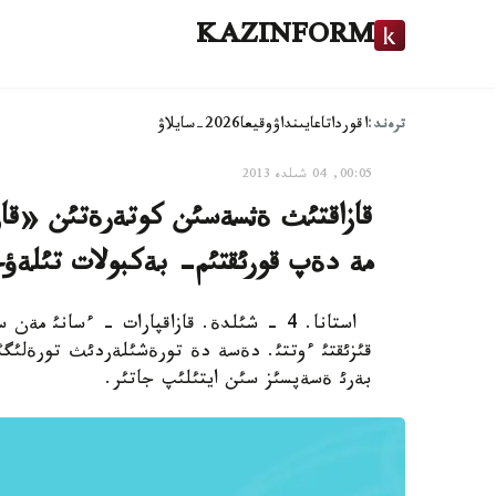
KAZINFORM
ترەند:
اقوردا
تاعايىنداۋ
وقيعا
2026-سايلاۋ
00:05, 04 شىلدە 2013
قازاقتئث ةثسةسئن كوتةرةتئن «قازا
مة دةپ قورئقتئم- بةكبولات تئلةؤ
استانا. 4 - شئلدة. قازاقپارات - ءسانئ م
قئزئقتئ ءوتتئ. دةسة دة تورةشئلةردئث تورةلئگئ
بةرئ ةسةپسئز سئن ايتئلئپ جاتئر.