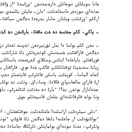
عانا سويئلئن سوعاتئن دارةجةدةن ءوزئمدئ ءار ؤاقئتت
مذنداي سوزدةر ماسةلةنئث ءمان-جايئن بئلمةي سويل
اركئم ءوزئنئث ويئنان حابار بةرةدئ دةگةن سياقتئ، م
-
ياكي، كئم جةثسة دة ةث مئقتئ، بارئنةن دة كذش
- مةن كئم بولسا دا بذل تؤرنيردةن تةپسة تةمئر ذزة
دةگةن قازاقتئث ةثسةسئن كوتةرةتئن ذلئ شارانئث ب
قورئقتئم. باياعئدا ايتئس وسئلاي كةرةمةت باستالئ
زيانئ سةبةپتئ توقتاتئلئپ قالئپ ةدئ عوي. قازاقتار ب
كةلة الماسا، كوپتئث باسئن قاتئرئپ قايتةمئز دةپ «
ارئ قاراي جالعاسپاي قالادئ. وسئ-اق. ونئث نة بولئ
جذمانازار بوتةن بة؟! ءبارئ دة مةنئث ئنئلةرئم، باؤ
ونئ بولة قئرقاتئنداي جامان قاسيةتئم جوق.
ءذش سيئردئث اراسئندا مامئلةنئث جوقتئعئنان، اقئر
ءبولئنؤدئث ار جاعئندا ذلتقا دةگةن ذلئ قاؤئپ ءتون
وتئرئپ، مةنئ سونداي بولمايتئن تئرلئك جاسادئ دة