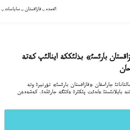
الەمدە
قازاقستان
ساياسات
ت
قستان بارئسئ» بذلئككة اينالئپ كةتة
حان
ةن سالتاناتئ جاراسقان «قازاقستان بارئسئ» تؤرنيرئ وتة
نة بايلانئستئ ةلدئث پئكئرئ ةكئگة جارئلدئ. كةشةدةن