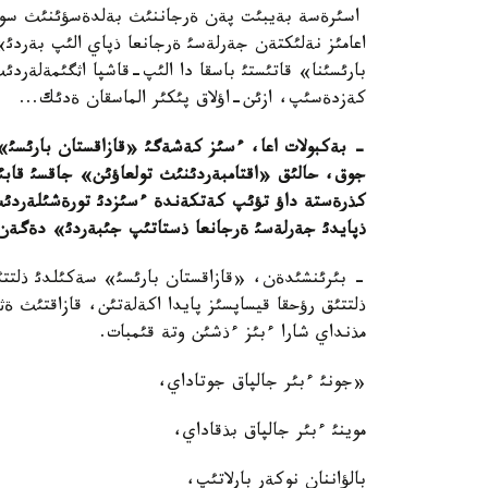
اسئرةسة بةيبئت پةن ةرجاننئث بةلدةسؤئنئث سوثئ 
اعامئز نةلئكتةن جةرلةسئ ةرجانعا ذپاي الئپ بةردئ»
بارئسئنا» قاتئستئ باسقا دا الئپ-قاشپا اثگئمةلةرد
كةزدةسئپ، ازئن-اؤلاق پئكئر الماسقان ةدئك...
-
بةكبولات اعا، ءسئز كةشةگئ
«
قازاقستان بارئسئ
»
جوق، حالئق
«
اقتامبةردئنئث تولعاؤئن
»
جاقسئ قابئ
كذرةستة داؤ تؤئپ كةتكةندة ءسئزدئ تورةشئلةردئ
ذپايدئ جةرلةسئ ةرجانعا ذستاتئپ جئبةردئ
»
دةگةن 
- بئرئنشئدةن، «قازاقستان بارئسئ» سةكئلدئ ذلتتئ
ذلتتئق رؤحقا قيساپسئز پايدا اكةلةتئن، قازاقتئث 
مذنداي شارا ءبئز ءذشئن وتة قئمبات.
«جونئ ءبئر جالپاق جوتاداي،
موينئ ءبئر جالپاق بذقاداي،
بالؤاننان نوكةر بارلاتئپ،