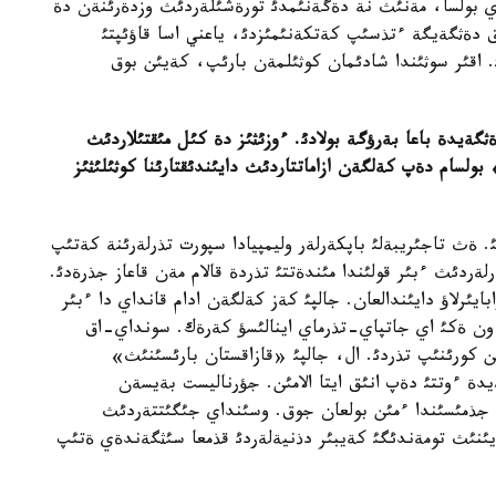
ي بولسا، مةنئث نة دةگةنئمدئ تورةشئلةردئث وزدةرئنةن دة
ق دةثگةيگة ءتذسئپ كةتكةنئمئزدئ، ياعني اسا قاؤئپتئ
. اقئر سوثئندا شادئمان كوثئلمةن بارئپ، كةيئن بوق
ةثگةيدة باعا بةرؤگة بولادئ
.
ءوزئثئز دة كئل مئقتئلاردئث
بولسام دةپ كةلگةن ازاماتتاردئث دايئندئقتارئنا كوثئلئثئز
 ةث تاجئريبةلئ باپكةرلةر وليمپيادا سپورت تذرلةرئنة كةتئپ
لةردئث ءبئر قولئندا مئندةتتئ تذردة قالام مةن قاعاز جذرةدئ.
ايئرلاؤ دايئندالعان. جالپئ كةز كةلگةن ادام قانداي دا ءبئر
ون ةكئ اي جاتپاي-تذرماي اينالئسؤ كةرةك. سونداي-اق
ئن كورئنئپ تذردئ. ال، جالپئ «قازاقستان بارئسئنئث»
يدة ءوتتئ دةپ انئق ايتا الامئن. جؤرناليست بةيسةن
 جذمئسئندا ءمئن بولعان جوق. وسئنداي جئگئتتةردئث
يئنئث تومةندئگئ كةيبئر دذنيةلةردئ قذمعا سئثگةندةي ةتئپ