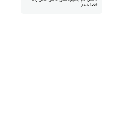
مەسسي الەم چەمپيوناتىنان كەيىن العاش رەت
الاڭعا شىقتى