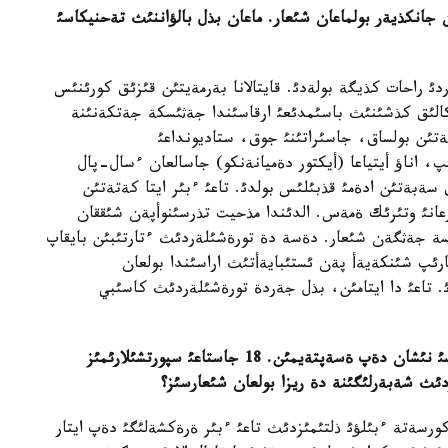
 جانكذيةر بولماعان شئعار
.
ماعان بذل بالؤاننئث تةحنيكاسئ
دئ راحات كذيگة بولةدئ. قايتالانا بةرمةيتئن قئزئق كورئنئس
يكالئق كذشئنئث باسئمدئعئ ارقاسئندا جةثئسكة جةتكةنئنة
ةلةتئن بولساق، جاسئراتئنئ جوق، ستاديونداعئ
سويتئپ وتئرئپ، اناؤ أيتياعا (أيكتور دةميانةنكو) جاسالعان ءسال-پال
 سةبةتئن ادةمئ قذبئلئس بولدئ. تاعئ ءبئر ايتا كةتةتئن
عانئ وتئرئك ةمةس. الدئندا مذحيت تذرسئنوأپةن شئققان
سة جةثگةن شئعار. دةسة دة تورةشئلةردئث ءتارتئبئن بايقاپ
رئپ شئنكةيةأ پةن ئستئبايةأتئث اراسئندا بولعان
. تاعئ دا ايتامئن، بذل جةردة تورةشئلةردئث كاسئبي
سئ نئشان دةپ ةسةپتةيمئن
. 18
جاستاعئ سپورتشئلارئمئز
ردئث شةبةرلئگئنة دة ريزا بولعان شئعارسئز؟
كورسةتة ءبئلؤئ ذلتئمئزدئث تاعئ ءبئر ةرةكشةلئگئ دةپ ايتار