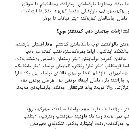
ا بيئك ذستاؤعا تئرئسامئن. ومئرلئك ذستانئمئم دا سولاي.
ةگةندةردئث تاراپئنان شئقسا كةرةك. بئلايشا ايتقاندا،
اعان جاسالعان كةزةكتئ ءبئر قيانات تا بولار.
تئ ازامات جةثسئن دةپ كذتتئثئز عوي؟
تئن بالؤاننئث توپ باستاعانئن كذتتئم. «قازاقستان بارئسئ»
ذلئككة اينالئپ، اياعئ بةرةكةسئزدةنئپ كةتة مة دةپ
پ جاتقان كةزدة بولمايتئن ءبئر وسئعان ذقساس بذلئكتةردئث
اسئ قوسئلئپ ءبئر شارا وتكئزة المايتئن بولسا، ءبئر مامئلةگة
سامذرئق-قازئنا» اقشا بولمةي قالاتئن بولسا، بذل يگئ شارا
پ جاراتئنئ بار، ماعان ايبةك بوتةن بة، ةرجان بوتةن بة،
ئرلارئم. «الا قويدئ بولة قئرئققان جذنگة جارئمايدئ» دةيدئ.
 سوثئندا قاسقئرعا جةم بولعانئ سياقتئ، جةرگة، رؤعا
ئپ تذر. ةندئ وسئ ذلئ قاؤئپتئ سةزئنئپ وتئرئپ، ءبئلئپ
پ جذرگةندةردئث ايئپتارئ بةكةر. تئكةلةي ةفيردةن