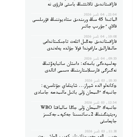
قازاقستاندىق تالانتتىڭ باستى قارۋى نە
22:04, 04 تامىز 2026
الماتىدا 45 مىڭ ورىندىق ستاديوننىڭ قۇرىلىسى
قالاي ءجۇرىپ جاتىر
10:08, 04 تامىز 2026
قازاقستاندىق جەڭىل اتلەت تاجىكستانداعى
حالىقارالىق مارافوندا قولا جۇلدە يەلەندى
09:55, 04 تامىز 2026
چەلسيدەگى باسەكە: داستان ساتبايەۆتىڭ
نەگىزگى قارسىلاستارىنىڭ ەسىمى اتالدى
18:30, 03 تامىز 2026
«كانەلو الدە شيراز... شايناماي جۇتامىن»:
جانىبەك ءالىمحان ۇلى باتىل مالىمدەمە جاسادى
12:54, 03 تامىز 2026
جانىبەك ءالىمحان ۇلى جاڭا سالماقتا WBO
رەيتينگىنىڭ 2-ساتىسىنا جەكپە-جەكسىز
جايعاستى
11:38, 03 تامىز 2026