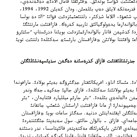
 قايتپايتئندئعئنئث كؤاسئ بولدئق. «قئرئقتا قامال الادئ» دةگةندةي،
مذراتتئث (كةثتونوأ) سول دارةجةگة جةتؤئ ةرةكشة قذرمةتكة لايئق دةپ بئلةمئن. ودان كةيئن 1992، 1994،
ئپ شئعؤئ، اللاعا شذكئر، ذلتتئعئمئزدئث قؤاتئ ءالئ دة بولسا
لؤاندارعا يدةولوگيالئق تاربية كةرةك. قازاقتئث مارتتئگئ
ئ كذشپةن قاتار بالؤاندارئمئزدئث بويئنا دذرئستاپ ءسئثئرؤ
عئ ؤاقئتتا بولاتئن «قازاقستان بارئسئ» سةكئلدئ ذلتتئث تويئ
جذرتشئلئقتئث قازاق كذرةسئنة دةگةن سذيئسپةنشئلئگئن
. مئسالئ اناؤ، افريكالئقتار جذگئرؤگة بةيئم بولادئ. مارافوندا
وپقا بةيئم بولاتئنئ سةكئلدئ، قازاق جالپئ جةكپة-جةك ونةر
ةن دالةلدةي بئلةدئ. ءبئر جارئم ميلليارد قئتايدان، ءبئر
 چةمپيوندارئ از عانا قازاقتئث اراسئنان شئعئپ جاتقانئ
ئگئن ايقئندايتئن دذنية. سةگئز ساعات بويئ «قازاقستان
جاعداي. قازاق - بالؤان حالئق. سول سةبةپتئ جئگئتتةردئ
ةلةي الاتئن باپكةرلئك مةكتةپتةر قالئپتاسسا، نذر ذستئنة
عي قؤاتئمةن الئپ جاتقانئ قايتا-قايتا كوزگة كورئنئپ تذردئ.