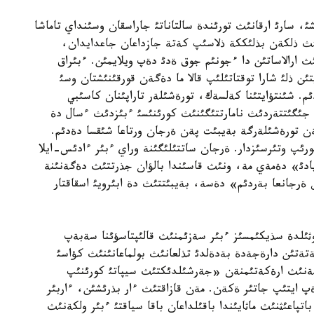
شئ، سارئ ارقانئث تورئندة سالتاناتئ جاراسقان وسئنداي تاماشا
انئث ذلكةن بذلئككة ذلاسئپ كةتة جازداعان جاعدايدان،
ئث ارالاساتئن دا ءجونئم جوق ةدئ دةپ ويلايمئن. ءبئراق
 ذلئ شارا توقتاتئلئپ قالا ما دةگةن قورقئنئشتان وسئ
. شئنتؤايتئنا كةلسةك، تورةشئلةر تاراپئنان كاسئبي
 جئگئتتةردئث نامارتتئگئنئث كورئنئسئ ءبئزدئث ءسال دة
مةن تورةشئلةرگة بةيبئت پةن ةرجان ورتاعا شئقسا دةدئم.
ئپ وتئرسئزدار. ةرجان ساتتئلئگئنة وراي ءبئر ءادئس-ايلا
يادئ» دةمةي مة، ونئث قاسئندا بالؤان جذرتتئث دةگةنئنة
ةرجانعا بةردئم» دةسة، بةيبئتتئث دة ابئرويئ اسقاقتار
ثئلدة سذيكئمسئز ءبئر سةزئمنئث قالئپتاسؤئنا سةبةپ
جةتةتئن دارةجةدة بةدةلدئ تذلعانئث بولماعانئنئث كؤاسئ
ر مةنئث ارةكةتئمنةن «جةرشئلدئكتئث سيپاتئ كورئنئپ
 ايتئپ جاتئر ةكةن. مةن قازاقتئث ءار بذرئشئن، ءاربئر
پاعئثنئث ماثايئندا باقئلداعان باقا سياقتئ ءبئر ولكةنئث