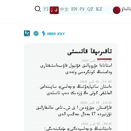
الداۋ
KZ
QZ
РУ
EN
中文
ق ز
ЎЗ
تاقىرىپقا قاتىستى
22:05, 05 تامىز 2026
استانادا ەۋروپالىق فۋتبول قاۋىمداستىقتارى
وداعىنىڭ كونگرەسى وتەدى
14:40, 05 تامىز 2026
داستان ساتپايەۆتىڭ «چەلسي» ساپىنداعى
العاشقى گولى ەڭ ۇزدىك دەپ تانىلدى
14:24, 05 تامىز 2026
قازاقستان جۇزۋدەن ا ق ش-تاعى حالىقارالىق
تۋرنيردە 17 مەدال جەڭىپ الدى
09:55, 05 تامىز 2026
داستاننىڭ «چەلسيدەگى» مۇمكىندىگى: