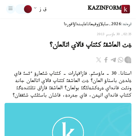
KAZINFORM
ق ز
ترەند:
2026-سايلاۋ
وقيعا
تاعايىنداۋ
اقوردا
02:35, 30 ماۋسىم 2013
ةث العاشقئ كئتاپ قالاي اتالعان؟
استانا. 30 - ماؤسئم. قازاقپارات - كئتاپ شئعارؤ ءئسئ قاي
ةلدةن باستاؤ العان؟ ةث العاشقئ كئتاپ قالاي اتالعان جانة
ونئث قانداي ةرةكشةلئگئ بولعان؟ العاشقئ قازاق تئلئندةگئ
كئتاپ قانداي اتپةن، قاي جةردة، قاشان باسئلئپ شئققان؟