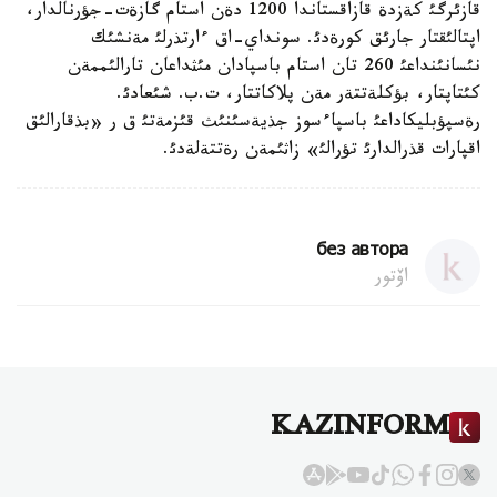
قازئرگئ كةزدة قازاقستاندا 1200 دةن استام گازةت-جؤرنالدار،
اپتالئقتار جارئق كورةدئ. سونداي-اق ءارتذرلئ مةنشئك
نئسانئنداعئ 260 تان استام باسپادان مئثداعان تارالئممةن
كئتاپتار، بؤكلةتتةر مةن پلاكاتتار، ت.ب. شئعادئ.
رةسپؤبليكاداعئ باسپاءسوز جذيةسئنئث قئزمةتئ ق ر «بذقارالئق
اقپارات قذرالدارئ تؤرالئ» زاثئمةن رةتتةلةدئ.
без автора
اۆتور
KAZINFORM