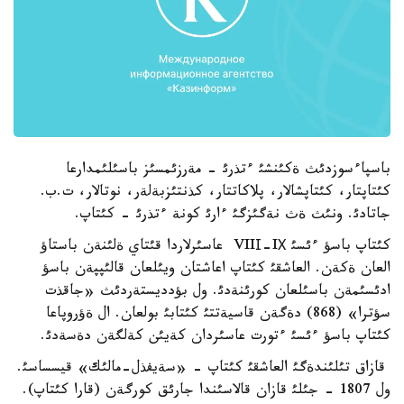
باسپاءسوزدئث ةكئنشئ ءتذرئ - مةرزئمسئز باسئلئمدارعا
كئتاپتار، كئتاپشالار، پلاكاتتار، كذنتئزبةلةر، نوتالار، ت.ب.
جاتادئ. ونئث ةث نةگئزگئ ءارئ كونة ءتذرئ - كئتاپ.
كئتاپ باسؤ ءئسئ VIIІ-IХ عاسئرلاردا قئتاي ةلئنةن باستاؤ
العان ةكةن. العاشقئ كئتاپ اعاشتان ويئلعان قالئپپةن باسؤ
ادئسئمةن باسئلعان كورئنةدئ. ول بؤدديستةردئث «جاقذت
سؤترا» (868) دةگةن قاسيةتتئ كئتابئ بولعان. ال ةؤروپاعا
كئتاپ باسؤ ءئسئ ءتورت عاسئردان كةيئن كةلگةن دةسةدئ.
قازاق تئلئندةگئ العاشقئ كئتاپ - «سةيفذل-مالئك» قيسساسئ.
ول 1807 - جئلئ قازان قالاسئندا جارئق كورگةن (قارا كئتاپ).