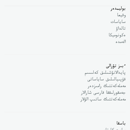
بوليمدەر
وقيعا
ساياسات
تالداۋ
ەكونوميكا
الەمدە
ءبىز تۋرالى
پايدالانۋشىلىق كەلىسىم
قۇپىيالىلىق ساياساتى
مەملەكەتتىك رامىزدەر
جەمقورلىققا قارسى شارالار
مەملەكەتتىك ساتىپ الۋلار
باسقا