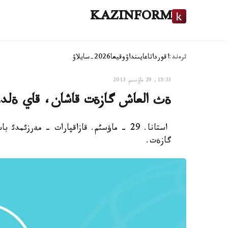
KAZINFORM
ترەند:
اقوردا
تاعايىنداۋ
وقيعا
2026-سايلاۋ
15:33, 29 ماۋسىم 2013
ةث العاش گازةت قاشان، قاي ةلد
استانا. 29 - ماؤسئم. قازاقپارات - مةرز
گازةت.