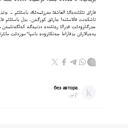
بريتانيادا - 1622- جئلئ، فرانسيادا 1631- جئلئ العاشقئ باسئلئمدار جارئق كورگةن ةكةن.
تاشكةنت قالاسئندا جارئق كورگةن. بذل باسئلئم قاز
جذرگئزؤدئث قذرالئ رةتئندة دذنيةگة كةلگةنئمةن، ذ
يدةيالارئن بذقاراعا جةتكئزؤدة باسپاءسوزدئث ماثئزئ
без автора
اۆتور