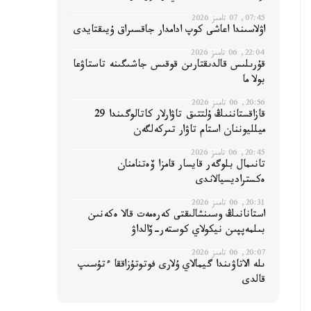
07:45, 07 تامىز 2026
اۋلاسىندا اعاشى كوپ ادامدار جاقسىراق ۇيىقتايدى
22:04, 06 تامىز 2026
قۇرىلىس قالدىقتارىن قوقىس جاشىگىنە تاستاۋعا
بولا ما
20:56, 06 تامىز 2026
قازاقستاننىڭ ۇلتتىق تاۋارلار كاتالوگىندا 29
ميلليوننان استام تاۋار تىركەلگەن
20:45, 06 تامىز 2026
تانىمال بلوگەر قايسار قامزا ۆەتنامنان
ەكستراديسيالاندى
20:31, 06 تامىز 2026
استانانىڭ وسىنشالىقتى كەرەمەت قالا ەكەنىن
بىلمەپپىن نيكولاي كوستەر-ۆالداۋ
20:07, 06 تامىز 2026
ىلە الاتاۋىندا گيمالاي ۇلارى فوتوتۇزاققا ءتۇسىپ
قالدى