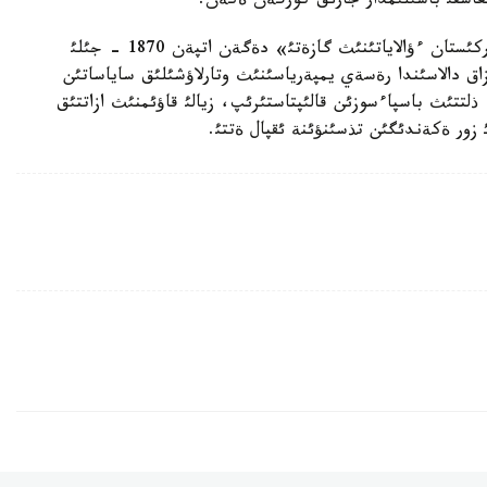
قازاق تئلئندةگئ العاشقئ مةرزئمدئك باسئلئم - «تذركئستان ءؤالاياتئنئث گازةتئ» دةگةن اتپةن 1870 - جئلئ
اق دالاسئندا رةسةي يمپةرياسئنئث وتارلاؤشئلئق ساياساتئن
لتتئث باسپاءسوزئن قالئپتاستئرئپ، زيالئ قاؤئمنئث ازاتتئق
 زور ةكةندئگئن تذسئنؤئنة ئقپال ةتتئ.