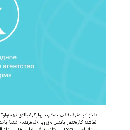
قاعاز ءوندئرئسئنئث دامئپ، پوليگرافيالئق تةحنولوگي