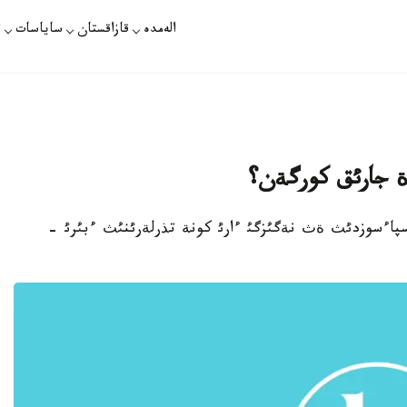
الەمدە
قازاقستان
ساياسات
ت
ة جارئق كورگةن؟
ئمدئ باسپاءسوزدئث ةث نةگئزگئ ءارئ كونة تذرلةرئنئث ءبئرئ -