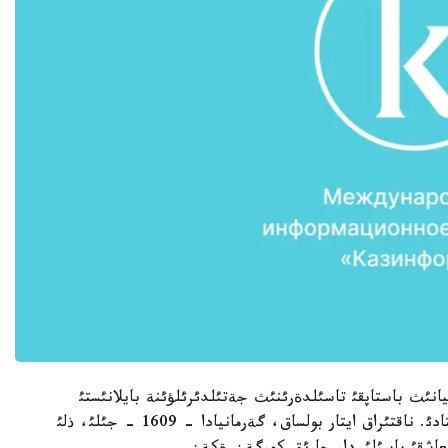
انئث باستاپقئ تاسئلدةرئنئث جةتئلدئرئلؤئنة بايلانئستئ
العاشقئ گازةتتةر باتئس ةؤروپا ةلدةرئندة شئعا باستادئ. ناقتئراق ايتار بولساق، گةرمانيادا - 1609 - جئلئ، ذلئ