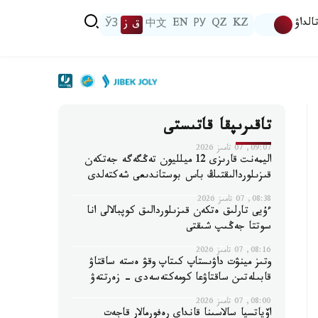
الداۋ
KZ
QZ
РУ
EN
中文
ق ز
ЎЗ
تاقىرىپقا قاتىستى
09:07, 07 تامىز 2026
اليمەنت قارىزى 12 ميلليون تەڭگەگە جەتكەن
قىزىلوردالىقتىڭ باس بوستاندىعى شەكتەلدى
08:38, 07 تامىز 2026
ءۇيى تارلىق ەتكەن قىزىلوردالىق كوپبالالى انا
سوتتا جەڭىپ شىقتى
08:16, 07 تامىز 2026
وتىز مينۋت داۋىستاپ كىتاپ وقۋ ەستە ساقتاۋ
قابىلەتىن ساقتاۋعا كومەكتەسەدى - زەرتتەۋ
08:00, 07 تامىز 2026
اۆياتسيا سالاسىنا قانداي رەفورمالار قاجەت