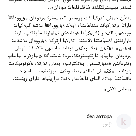
«ئستةردئ بذلاي جذرگئز­بةيدئ عوي. تذرئک ةلشئسئنئث سئرتقئ
ئستةر مينيسترلئگئنة شاقئرئلعانئ سودان».
بذعان دةيئن تذرکيانئث پرةمةر-ءمينيسترئ ةردوعان ةؤرووداققا
قاراتا «تذرکيانئ سئناعانشا، اؤةلئ ةؤرووداققا مذشة گرةکيانئ
جوندةپ الئثدار (گرةکيادا قوعامدئق تةلةارنا جابئلئپ، ارتئ
نارازئلئق اکسياسئنا ذلاستئ). تذرکيا ازئرگة ةؤرو­­وداق مذشةسئ
ةمةس» دةگةن ةدئ. وتکةن اپتادا سامسؤن قالاسئنا بارعان
ةردوعان جاپپاي تارتئپسئزدئکتةردئ شةتتةگئ «جاؤلار» جاساپ
وتئرعانئن ةمةؤرئنمةن جةتکئزئپ، بذدان تذرئک ةکونوميکاسئ
زارداپ شةککةنئن ءمالئم ةتتئ. ونئث سوزئنشة، ستامبذلدا
ماقساتئنا جةتة الماي قالعاندار ةندئ برازيلياعا قاراي ويئستئ.
«جاس الاش»
без автора
اۆتور