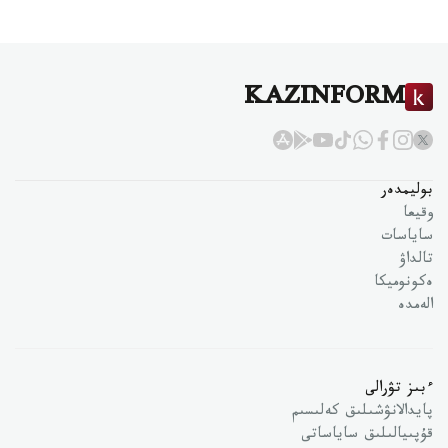
KAZINFORM
بوليمدەر
وقيعا
ساياسات
تالداۋ
ەكونوميكا
الەمدە
ءبىز تۋرالى
پايدالانۋشىلىق كەلىسىم
قۇپىيالىلىق ساياساتى