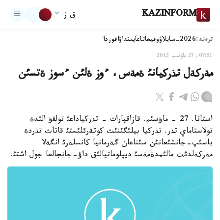
KAZINFORM
ق ز
ترەند:
2026-سايلاۋ
وقيعا
تاعايىنداۋ
اقوردا
07:51, 27 ماۋسىم 2013
مةرکةل تذرکيانئ ةمةس، ءوز ةلئن ءسوز ةتسئن
استانا. 27 - ماؤسئم. قازاقپارات - تذرکياداعئ تولقؤ الئدة
تولاستاماي تذر. تذرکيا بيلئگئنئث کوتةرئلئستئ قاتاث تذردة
باسئپ-جانشئعانئن سئناعان گةرمانيا کانسلةرئ انگةلا
مةرکةلدئث مالئمدةمةسئ ديپلوماتيالئق داؤ-جانجالعا جول اشتئ.