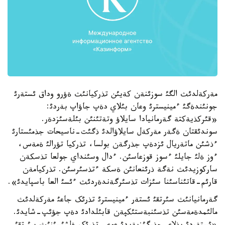
مةر­کةلدئث الگئ سوزئنةن کةيئن تذرکيانئث ةؤرو وداق ئستةرئ
جونئندةگئ ءمينيسترئ وعان بئلاي دةپ جاؤاپ بةردئ:
«قئرکذيةکتة گةرمانيادا سايلاؤ وتةتئنئن بئلةسئزدةر.
سوندئقتان ةگةر مةرکةل سايلاؤالدئ ذگئت-ناسيحات جذمئستارئ
ءذشئن ماتةريال ئزدةپ جذرگةن بولسا، تذرکيا تؤرالئ ةمةس،
ءوز ةلئ جايلئ ءسوز قوزعاسئن. ءدال وسئنداي جولعا تذسکةن
سارکو­زيدئث نةگة ذرئنعانئن ةسکة ءتذسئرسئن. تذرکيامةن
قارئم-قاتئناسئنا سئزات تذسئرگةندةردئث ءئسئ العا باسپايدئ».
گةرمانيانئث سئرتقئ ئستةر ءمينيسترئ تذرئک جاعئ مةر­کةلدئث
مالئمدةمةسئن تذسئنبةستئکپةن قابئلدادئ دةپ جؤئپ-شايدئ.