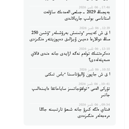
17:46, 06 تامىز 2026
بەيجىڭ 2029 -جىلعى الەمدىك ساۋلەت
استاناسى بولىپ جاريالاندى
12:39, 06 تامىز 2026
ا ق ش كەيبىر ءوتىنىش بەرۋشىلەر ءۇشىن 250
مىڭ دوللارعا دەيىن ۆيزالىق دەپوزيتتەر ەنگىزدى
12:10, 06 تامىز 2026
دەكرەتتىك تولەم نەگە ازايدى جانە ەندى قالاي
ەسەپتەلەدى؟
10:52, 06 تامىز 2026
ا ق ش جاپون ۆاليۋتاسىنا ءباس تىكتى
10:41, 06 تامىز 2026
تۇركى الەمى ءتولقۇجاتسىز ساياحاتقا دايىندالىپ
جاتىر
09:54, 06 تامىز 2026
قىتاي ەلگە كىرۋ جانە شىعۋ تارتىبىنە جاڭا
ەرەجەلەر ەنگىزەدى