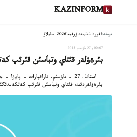
KAZINFORM
ترەند:
اقوردا
تاعايىنداۋ
وقيعا
2026-سايلاۋ
00:07, 27 ماۋسىم 2013
بئرةؤلةر قئتاي وتباسئن قئرئپ كة
استانا. 27 - ماؤسئم. قازاقپارات - پاپؤا
بئرةؤلةردئث قئتاي وتباسئن قئرئپ كةتكةندئگئ ج