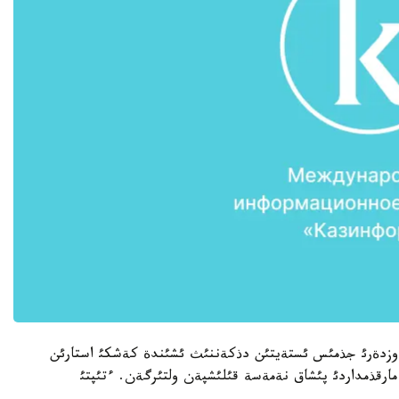
ن وزدةرئ جذمئس ئستةيتئن دذكةننئث ئشئندة كةشكئ استارئن
، مارقذمداردئ پئشاق نةمةسة قئلئشپةن ولتئرگةن. ءتئپتئ