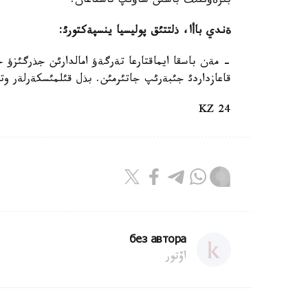
بئرةؤئنئث باسئن شاؤئپ تاستاعان.
ةندي باأا، ذلتتئق پوليسيا ينسپةكتورئ
:
- مةن باسقا ايماقتارعا تةرگةؤ امالدارئن جذرگئزؤ 
قاعازداردئ جئبةرئپ جاتئرمئن. بذل قئلمئسكةرلةر وتة
24 KZ
без автора
اۆتور