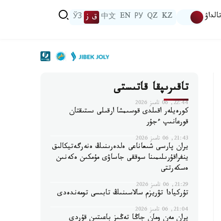
الداۋ
KZ
QZ
РУ
EN
中文
ق ز
ЎЗ
تاقىرىپقا قاتىستى
22:44, 06 تامىز 2026
كورەيلەر اقىلدى قوسىمشا ارقىلى ىستىقتان
قورعانىپ ءجۇر
21:43, 06 تامىز 2026
يران پارسى شىعاناعى ەلدەرىنىڭ ەنەرگەتيكالىق
ينفراقۇرىلىمىنا سوققى جاساۋى مۇمكىن ەكەنىن
ەسكەرتتى
21:29, 06 تامىز 2026
تۇركيادا تۋريزم سالاسىنىڭ تابىسى تومەندەدى
21:04, 06 تامىز 2026
يران مەن ومان جاڭا تەڭىز باعىتىن قۇردى