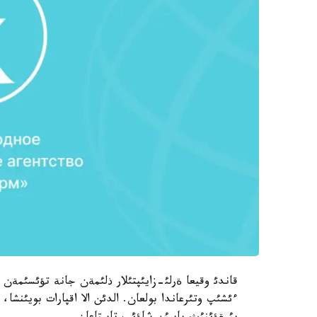
قاندئ وقيعا ةرلئ-زايئپتئلار ذلئمةن جانة تؤئسئمة
ءئشئپ وتئرعاندا بولعان. الدئن الا اقپارات بويئنشا