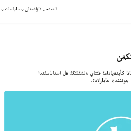
الەمدە
قازاقستان
ساياسات
ت
تكةن
 - جاثا گأينةياداعئ قئتاي ةلشئلئگئ ةل استاناسئندا
ونئندة حابارلادئ.