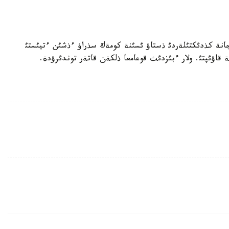
جانة كذدئكتئلةردئ ذستاؤ ئسئنة كومةك سذراؤ ءذشئن ءتيئستئ
 قاؤئپتئ. ولار ءبئزدئث قوعامعا ذلكةن قاتةر توندئرؤدة.