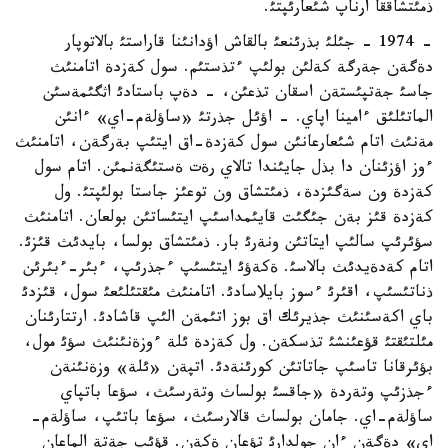
ذمئتشاققا ارناپ شئعارئپتئ.
- 1974 - جئلئ بذرئنعئ بالقاش اؤدانئنا قاراستئ بالاتوپار
دةگةن جةرگة كةلئن بولئپ ءتذستئم. سول كةزدة اتامنئث
جاسئ جةتپئستةن اسقان تذعئن، - دةپ باستادئ اثگئمةسئن
الماتئلئق ءامينا اپاي. - اؤئل جذرتئ «ساؤلةم-اي» ءانئن
مةنئث اتام شئعارعانئن سول كةزدة-اق ايتئپ بةرگةن، اتامنئث
ءوز اؤزئنان دا بذل جايئندا تالاي رةت ةستئگةنمئن. اتام سول
كةزدة ون سةگئزدة، ذمئتشاق ون توعئز جاستا بولئپتئ. ول
كةزدة قئز بةن جئگئت قايئمداسئپ ايتئساتئن بولعان. اتامنئث
سؤئرئپ سالئپ ايتاتئن ونةرئ بار. ذمئتشاق بولسا، بايدئث قئزئ.
اتام كةدةيدئث بالاسئ. ةكةؤئ ايتئسئپ ءجذرئپ، ءبئر-ءبئرئن
ذناتئسئپ، اقئرئ ءسوز بايلاسادئ. اتامنئث مئقتئلئعئ سول، قئزدئ
باي اكةسئنئث جذيرئك اق بوز اتئمةن الئپ قاشادئ. ارتتارئنان
مئلتئقتئ قؤعئنشئ تذسكةن. ول كةزدة ئلة ءوزةنئنئث سؤئ مول،
بؤئرقانا تاسئپ جاتاتئن كورئنةدئ. اتپةن «ئلة» وزةنئنةن
ءجذزئپ وتةردة «جاقسئ بولساث وتةرسئث، سؤعا باتپاي
ساؤلةم-اي. جامان بولساث قالارسئث، سؤعا باتئپ، ساؤلةم-
اي» دةگةن ءان جولدارئ تؤعان ةكةن. قؤئپ جةتة الماعان