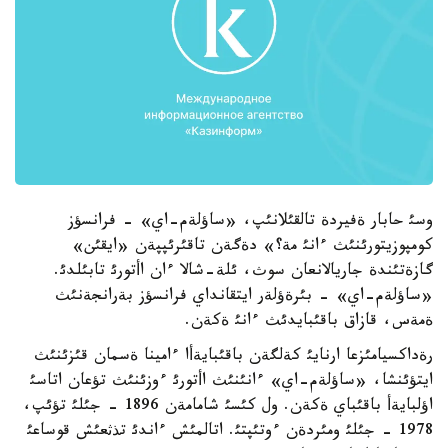
وسئ حابار ةفيردة تالقئلانئپ، «ساؤلةم-اي» - فرانسؤز
كومپوزيتورئنئث ءانئ مة؟» دةگةن تاقئرئپپةن «ايقئن»
گازةتئندة جاريالانعان سوث، ئلة-شالا ءان اأتورئ تابئلدئ.
«ساؤلةم-اي» - بئرةؤلةر ايتقانداي فرانسؤز بةرانجةنئث
ةمةس، قازاق باقئبايدئث ءانئ ةكةن.
رةداكسيامئزعا ارنايئ كةلگةن باقئبايةأا ءامينا ةسمان قئزئنئث
ايتؤئنشا، «ساؤلةم-اي» ءانئنئث اأتورئ ءوزئنئث تؤعان اتاسئ
اؤلبايةأ باقئباي ةكةن. ول كئسئ شامامةن 1896 - جئلئ تؤئپ،
1978 - جئلئ ومئردةن ءوتئپتئ. اتالمئش ءاندئ تذثعئش قوساعئ