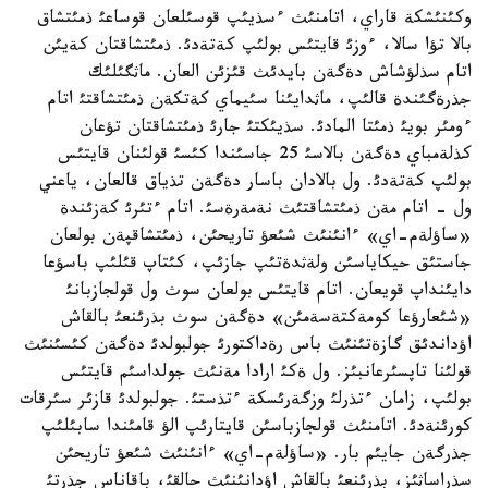
وكئنئشكة قاراي، اتامنئث ءسذيئپ قوسئلعان قوساعئ ذمئتشاق
بالا تؤا سالا، ءوزئ قايتئس بولئپ كةتةدئ. ذمئتشاقتان كةيئن
اتام سذلؤشاش دةگةن بايدئث قئزئن العان. ماثگئلئك
جذرةگئندة قالئپ، ماثدايئنا سئيماي كةتكةن ذمئتشاقتئ اتام
ءومئر بويئ ذمئتا المادئ. سذيئكتئ جارئ ذمئتشاقتان تؤعان
كذلةمباي دةگةن بالاسئ 25 جاسئندا كئسئ قولئنان قايتئس
بولئپ كةتةدئ. ول بالادان باسار دةگةن تذياق قالعان، ياعني
ول - اتام مةن ذمئتشاقتئث نةمةرةسئ. اتام ءتئرئ كةزئندة
«ساؤلةم-اي» ءانئنئث شئعؤ تاريحئن، ذمئتشاقپةن بولعان
جاستئق حيكاياسئن ولةثدةتئپ جازئپ، كئتاپ قئلئپ باسؤعا
دايئنداپ قويعان. اتام قايتئس بولعان سوث ول قولجازبانئ
«شئعارؤعا كومةكتةسةمئن» دةگةن سوث بذرئنعئ بالقاش
اؤداندئق گازةتئنئث باس رةداكتورئ جولبولدئ دةگةن كئسئنئث
قولئنا تاپسئرعانبئز. ول ةكئ ارادا مةنئث جولداسئم قايتئس
بولئپ، زامان ءتذرلئ وزگةرئسكة ءتذستئ. جولبولدئ قازئر سئرقات
كورئنةدئ. اتامنئث قولجازباسئن قايتارئپ الؤ قامئندا سابئلئپ
جذرگةن جايئم بار. «ساؤلةم-اي» ءانئنئث شئعؤ تاريحئن
سذراساثئز، بذرئنعئ بالقاش اؤدانئنئث حالقئ، باقاناس جذرتئ