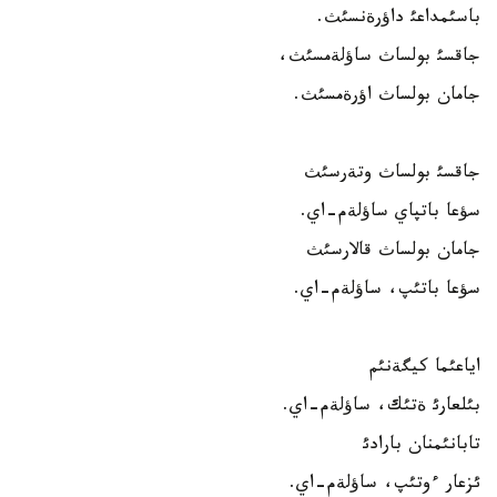
باسئمداعئ داؤرةنسئث.
جاقسئ بولساث ساؤلةمسئث،
جامان بولساث اؤرةمسئث.
جاقسئ بولساث وتةرسئث
سؤعا باتپاي ساؤلةم-اي.
جامان بولساث قالارسئث
سؤعا باتئپ، ساؤلةم-اي.
اياعئما كيگةنئم
بئلعارئ ةتئك، ساؤلةم-اي.
تابانئمنان بارادئ
ئزعار ءوتئپ، ساؤلةم-اي.