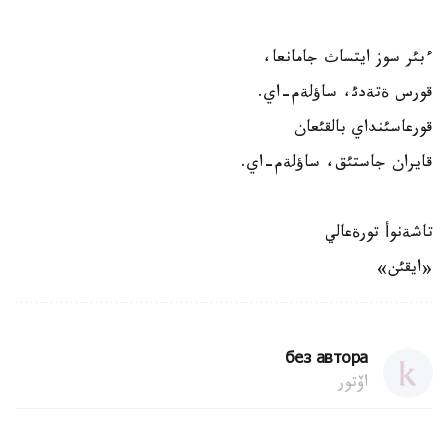
ءبئر سوز ايتساث جامانعا،
قورس ةتةدئ، ساؤلةم-اي.
قورعاسئنداي بالقئعان
قايران جاستئق، ساؤلةم-اي.
تاشةنوأ تورةعالي
«ايقئن»
без автора
اۆتور