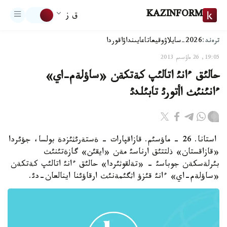
KAZINFORM
ق ز
ترەند:
2026-سايلاۋ
وقيعا
تاعايىنداۋ
اقوردا
19:05, 26 ماۋسىم 2013
حالئق ءانئ اتالئپ كةتكةن «ساؤلةم-اي»
ءانئنئث اأتورئ تابئلدئ
استانا. 26 - ماؤسئم. قازاقپارات - ةستةرئثئزدة بولسا، جؤئردا
«قازاقستان» ذلتتئق ارناسئ مةن «ايقئن» گازةتئنئث
بئرلةسكةن جوباسئ - «تةلقوثئردا» حالئق ءانئ اتالئپ كةتكةن
«ساؤلةم-اي» ءانئ قئزؤ اثگئمةنئث ارقاؤئنا اينالعان-دئ.