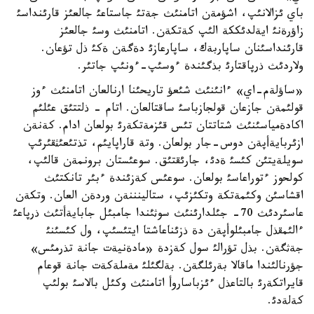
باي ئزالانئپ، اشؤمةن اتامنئث جةتئ جاستاعئ جالعئز قارئنداسئ
زاؤرةنئ ايةلدئككة الئپ كةتكةن. اتامنئث وسئ جالعئز
قارئنداسئنان ساپاربةك، ساپارعازئ دةگةن ةكئ ذل تؤعان.
ولاردئث ذرپاقتارئ بذگئندة ءوسئپ-ءونئپ جاتئر.
«ساؤلةم-اي» ءانئنئث شئعؤ تاريحئنا ارنالعان اتامنئث ءوز
قولئمةن جازعان قولجازباسئ ساقتالعان. اتام - ذلتتئق عئلئم
اكادةمياسئنئث شتاتتان تئس قئزمةتكةرئ بولعان ادام. كةنةن
ازئربايةأپةن دوس-جار بولعان. وتة قاراپايئم، تذتئعئثقئرئپ
سويلةيتئن كئسئ ةدئ، جارئقتئق. سوعئستان برونمةن قالئپ،
كولحوز ءتوراعاسئ بولعان. سوعئس كةزئندة ءبئر تانكتئث
اقشاسئن وكئمةتكة وتكئزئپ، ستالينننةن وردةن العان. وتكةن
عاسئردئث 70- جئلدارئنئث سوثئندا جامبئل جابايةأتئث ذرپاعئ
ءالئمقذل جامبئلوأپةن دة ذزئناعاشتا ايتئسئپ، ول كئسئنئ
جةثگةن. بذل تؤرالئ سول كةزدة «مادةنيةت جانة تذرمئس»
جؤرنالئندا ماقالا بةرئلگةن. بةلگئلئ مةملةكةت جانة قوعام
قايراتكةرئ بالتاعذل ءئزباساروأ اتامنئث وكئل بالاسئ بولئپ
كةلةدئ.