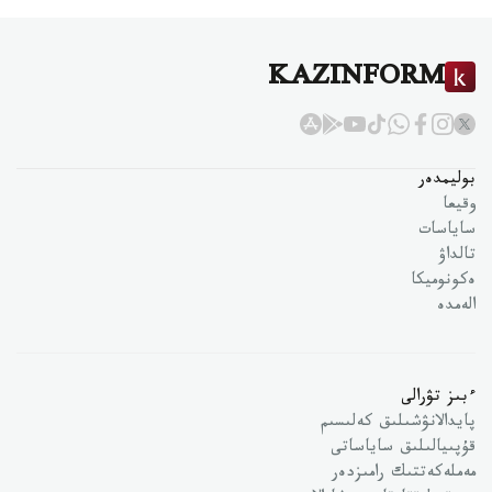
KAZINFORM
بوليمدەر
وقيعا
ساياسات
تالداۋ
ەكونوميكا
الەمدە
ءبىز تۋرالى
پايدالانۋشىلىق كەلىسىم
قۇپىيالىلىق ساياساتى
مەملەكەتتىك رامىزدەر