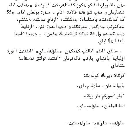
مةن بالاتوپارداعئ كونةكوز كئسئلةردئث ءبارئ دة «مةنئث اتام
شئعارعان» دةپ شؤ ةتة قالادئ. اتام - سةرئ بولعان ادام. «55
كة كةلگةنشة باسئلمادئ جةلئگئم، ءازتاي مةنئث ةلئگئم،
سةكئرئپ جذرگةن سةرئگئم» دةپ اندةتةتئن. ءازتايعا
ذيلةنگةندة ول 25 تةگئ كةلئنشةك ةكةن، - دةيدئ ءامينا
باقئبايةأا اپاي.
«حالئق ءانئ» اتالئپ كةتكةن «ساؤلةم-اي» ءانئنئث اأتورئ
اؤلبايةأ باقئباي جازئپ قالدئرعان ءاننئث تولئق نذسقاسئ
مئناداي:
كوگالا ذيرةك كولدةگئ
بايپاثداعان، ساؤلةم-اي،
ءبئر ءسوزئم بار وزئثة
ايتا الماعان، ساؤلةم-اي.
ساؤلةم، ساؤلةم، ساؤلةمسئث،