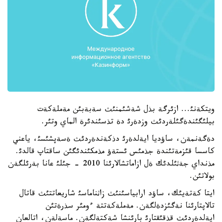
ويتكةنئ... ازئرگة بذل شةشئمنئث سةبةبئن مةملةكةت
بيلئگئندةگئلةردئث وزدةرئ دة تذسئندئرة الماي وتئر.
دةگةنمةن، ساؤديا ايةلدةرئ دذكةندةردئث ةسةپشئسئ، ياعني
كاسسا قئزمةتئندة جذمئس ئستةؤ مذمكئندئگئن ساقتاپ قالدئ.
مذنداي جةثئلدئك ةل ازاماتشالارئنا 2010 - جئلئ عانا بةرئلگةن
بولاتئن.
ايتا كةتةيئك، ساؤد ارابياسئنئث زاثناماسئ شاريعاتتئث قاتال
تالاپتارئنا نةگئزدةلگةن. مةملةكةتتة ءومئر سذرةتئن
ايةلدةردئث قذقئقتارئ بارئنشا شةكتةلگةن. ماسةلةن، اتالعان