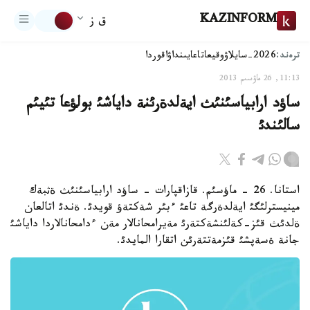
KAZINFORM
ق ز
ترەند:
2026-سايلاۋ
وقيعا
تاعايىنداۋ
اقوردا
11:13, 26 ماۋسىم 2013
ساؤد ارابياسئنئث ايةلدةرئنة داياشئ بولؤعا تئيئم
سالئندئ
استانا. 26 - ماؤسئم. قازاقپارات - ساؤد ارابياسئنئث ةثبةك
مينيسترلئگئ ايةلدةرگة تاعئ ءبئر شةكتةؤ قويدئ. ةندئ اتالعان
ةلدئث قئز-كةلئنشةكتةرئ مةيرامحانالار مةن ءدامحانالاردا داياشئ
جانة ةسةپشئ قئزمةتتةرئن اتقارا المايدئ.