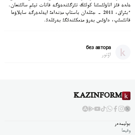
ةلدة قئز اتاؤلئسئنا كولئك تئزگئندةؤگة قاتاث تيئم سالئنعان.
ءبئراق، 2011 - جئلدان باستاپ مذنداعئ ايةلدةرگة سايلاؤعا
قاتئسئپ، داؤئس بةرؤ مذمكئندئگئ بةرئلدئ.
без автора
اۆتور
KAZINFORM
بوليمدەر
وقيعا