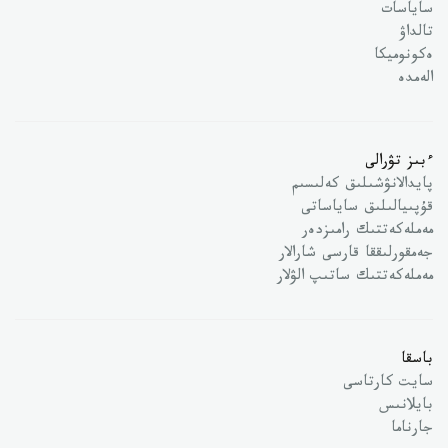
ساياسات
تالداۋ
ەكونوميكا
الەمدە
ءبىز تۋرالى
پايدالانۋشىلىق كەلىسىم
قۇپىيالىلىق ساياساتى
مەملەكەتتىك رامىزدەر
جەمقورلىققا قارسى شارالار
مەملەكەتتىك ساتىپ الۋلار
باسقا
سايت كارتاسى
بايلانىس
جارناما