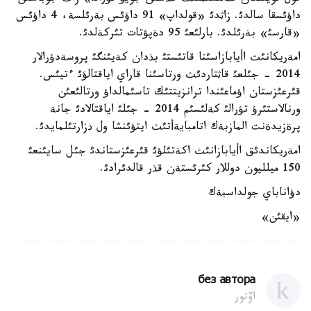
داؤئسقا سالدئ. زاثدئ «قولداپ» 91 داؤئس بةرئلسة، 4 داؤئس
«قارسئ» بةرئلدئ. بارلئعئ 95 دةپؤتات تئركةلدئ.
امةريكانئث اأيابازاسئنا قاتئستئ بذدان كةيئنگئ پروسةدؤرالار
2014 - جئلعئ قاثتاردئث ورتاسئنا قاراي اياقتالؤئ ءتيئس.
قئرعئزستان اؤماعئندا ترانزيتتئك تاسئمالداؤ ورتالئعئن
ورنالاستئرؤ تؤرالئ كةلئسئم 2014 - جئلئ اياقتالادئ جانة
پرةزيدةنت المازبةك اتامبايةأتئث ايتؤئنشا ول ذزارتئلمايدئ.
امةريكاندئق اأيابازانئث اكةتئلؤئ قئرعئزستاندئ جئل سايئنعئ
150 ميلليون دوللار كئرئستةن قذر قالدئرادئ.
دؤاناباي جولداسبةك
«ايقئن»
без автора
اۆتور