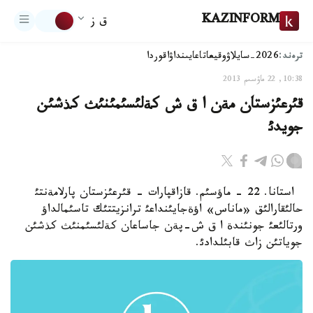
KAZINFORM
ق ز
ترەند:
2026-سايلاۋ
وقيعا
تاعايىنداۋ
اقوردا
10:38, 22 ماۋسىم 2013
قئرعئزستان مةن ا ق ش كةلئسئمئنئث كذشئن
جويدئ
استانا. 22 - ماؤسئم. قازاقپارات - قئرعئزستان پارلامةنتئ
حالئقارالئق «ماناس» اؤةجايئنداعئ ترانزيتتئك تاسئمالداؤ
ورتالئعئ جونئندة ا ق ش-پةن جاساعان كةلئسئمنئث كذشئن
جوياتئن زاث قابئلدادئ.