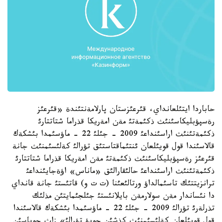
حاباردا ايتئلعانداي، قئرعئزستان پارلامةنتئندة «قئرعئز
رةسپؤبليكاسئنئث ذكئمةتئ مةن امةريكا قذراما شتاتتارئ
ذكئمةتئنئث اراسئنداعئ 2009 - جئلئ 22 - ماؤسئمدا بئشكةك
قالاسئندا قول قويئلعان ئنتئماقتاستئق تؤرالئ كةلئسئمنئث جانة
قئرعئز رةسپؤبليكاسئنئث ذكئمةتئ مةن امةريكا قذراما شتاتتارئ
ذكئمةتئنئث اراسئنداعئ حالئقارالئق «ماناس» اؤةجايئنداعئ
ترانزيتتئك تاسئمالداؤ ورتالئعئنا (ت ت و) قاتئستئ جانة قانداي
دا نئساندار مةن سولارمةن بايلانئستئ جئلجئمايتئن مذلئك
تذرلةرئ تؤرالئ 2009 - جئلئ 22 - ماؤسئمدا بئشكةك قالاسئندا
قول قويئلعان كةلئسئمنئث كذشئن جويؤ تؤرالئ» زاث جوباسئن