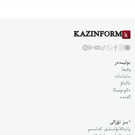
KAZINFORM
بوليمدەر
وقيعا
ساياسات
تالداۋ
ەكونوميكا
الەمدە
ءبىز تۋرالى
پايدالانۋشىلىق كەلىسىم