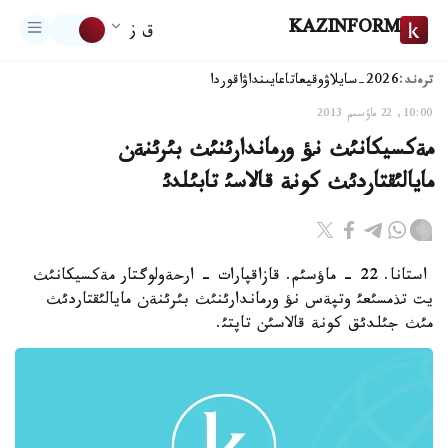
KAZINFORM
ق ز
ترەند:
2026-سايلاۋ
وقيعا
تاعايىنداۋ
اقوردا
10:00, 22 ماۋسىم 2013
مةكسيكانئث نؤ ورماندارئنئث بئرئنةن
مايالئقتاردئث كونة قالاسئ تابئلدئ
استانا. 22 - ماؤسئم. قازاقپارات - ارحةولوگتار مةكسيكانئث
يت تذمسئعئ وتپةس نؤ ورماندارئنئث بئرئنةن مايالئقتاردئث
مئث جئلدئق كونة قالاسئن تاپتئ.