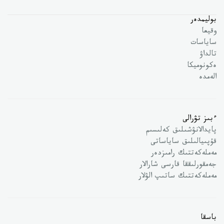
بوليمدەر
وقيعا
ساياسات
تالداۋ
ەكونوميكا
الەمدە
ءبىز تۋرالى
پايدالانۋشىلىق كەلىسىم
قۇپىيالىلىق ساياساتى
مەملەكەتتىك رامىزدەر
جەمقورلىققا قارسى شارالار
مەملەكەتتىك ساتىپ الۋلار
باسقا