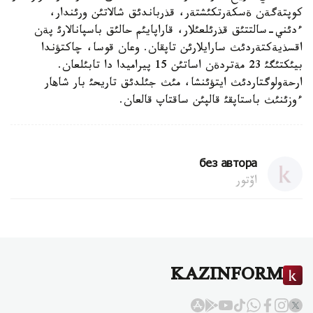
كوپتةگةن ةسكةرتكئشتةر، قذرباندئق شالاتئن ورئندار،
ءدئني-سالتتئق قذرئلعئلار، قاراپايئم حالئق باسپانالارئ پةن
اقسذيةكتةردئث سارايلارئن تاپقان. وعان قوسا، چاكتؤندا
بيئكتئگئ 23 مةتردةن اساتئن 15 پيراميدا دا تابئلعان.
ارحةولوگتاردئث ايتؤئنشا، مئث جئلدئق تاريحئ بار شاهار
ءوزئنئث باستاپقئ قالپئن ساقتاپ قالعان.
без автора
اۆتور
KAZINFORM