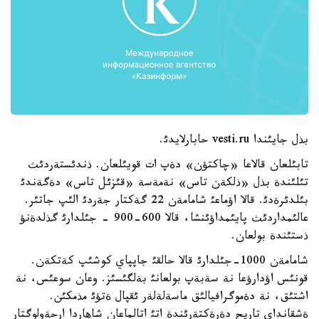
بذل جايئندا vesti.ru حابارلايدئ.
تابئلعان قالاعا «چاكتؤن» دةپ ات قويئلعان. ذندئستةردئث
تئلئندة بذل «ذلكةن تاس» نةمةسة «قئزئل تاس» دةگةندئ
بئلدئرةدئ. قالا اؤماعئ شامامةن 22 گةكتار جةردئ الئپ جاتئر.
عالئمداردئث پايئمداؤئنشا، قالا 600-900 - جئلدارئ گذلدةنؤ
ذستئندة بولعان.
شامامةن 1000-جئلدارئ قالا حالقئ جاپپاي كوشئپ كةتكةن.
قونئس اؤدارؤعا نة سةبةپ بولعانئ بةلگئسئز. وعان سوعئس، نة
اشتئق، نة دةموگرافيالئق ماسةلةلةر ئقپال ةتؤئ مذمكئن.
ةشقانداي تاريح دةرةكتةرئندة اتئ اتالماعان شاهاردا ارحةولوگتار