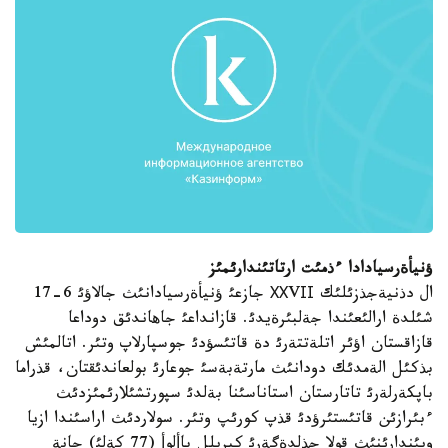
ؤنيأةرسيادادا ءذمئت ارتاتئندارئمئز
ال دذنيةجذزئلئك ХХVІІ جازعئ ؤنيأةرسيادانئث جالاؤئ 6-17
شئلدة ارالئعئندا جةلبئرةيدئ. قازانداعئ جاهاندئق دوداعا
قازاقستان اؤئر اتلةتتةرئ دة قاتئسؤدئ جوسپارلاپ وتئر. اتالمئش
بذكئل الةمدئك دودانئث مارتةبةسئ جوعارئ بولعاندئقتان، قذراما
باپكةرلةرئ تاتارستان استاناسئنا بةلدئ سپورتشئلارئمئزدئث
ءبئرازئن قاتئستئرؤدئ قذپ كورئپ وتئر. سولاردئث اراسئندا ازيا
ويئندارئنئث قولا جذلدةگةرئ كيريلل پاألوأ (77 كةلئ) جانة