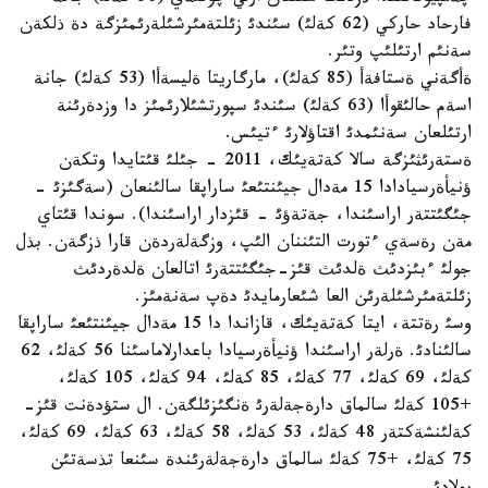
فارحاد حاركي (62 كةلئ) سئندئ زئلتةمئرشئلةرئمئزگة دة ذلكةن
سةنئم ارتئلئپ وتئر.
ةأگةني ةستافةأ (85 كةلئ)، مارگاريتا ةليسةأا (53 كةلئ) جانة
اسةم حالئقوأا (63 كةلئ) سئندئ سپورتشئلارئمئز دا وزدةرئنة
ارتئلعان سةنئمدئ اقتاؤلارئ ءتيئس.
ةستةرئثئزگة سالا كةتةيئك، 2011 - جئلئ قئتايدا وتكةن
ؤنيأةرسيادادا 15 مةدال جيئنتئعئ ساراپقا سالئنعان (سةگئزئ -
جئگئتتةر اراسئندا، جةتةؤئ - قئزدار اراسئندا). سوندا قئتاي
مةن رةسةي ءتورت التئننان الئپ، وزگةلةردةن قارا ذزگةن. بذل
جولئ ءبئزدئث ةلدئث قئز-جئگئتتةرئ اتالعان ةلدةردئث
زئلتةمئرشئلةرئن العا شئعارمايدئ دةپ سةنةمئز.
وسئ رةتتة، ايتا كةتةيئك، قازاندا دا 15 مةدال جيئنتئعئ ساراپقا
سالئنادئ. ةرلةر اراسئندا ؤنيأةرسيادا باعدارلاماسئنا 56 كةلئ، 62
كةلئ، 69 كةلئ، 77 كةلئ، 85 كةلئ، 94 كةلئ، 105 كةلئ،
+105 كةلئ سالماق دارةجةلةرئ ةنگئزئلگةن. ال ستؤدةنت قئز-
كةلئنشةكتةر 48 كةلئ، 53 كةلئ، 58 كةلئ، 63 كةلئ، 69 كةلئ،
75 كةلئ، +75 كةلئ سالماق دارةجةلةرئندة سئنعا تذسةتئن