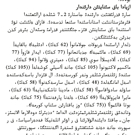
بولادئ.
ازيادا باق سئنايتئن دارئندار
سارئ قذرلئقتئث دارئندئ جاستارئ 2-7 شئلدة ارالئعئندا
قئرعئزستاننئث استاناسئندا سئنعا تذسةدئ. قازاق ةلئنئث تؤئ
استئندا باق سئنايتئن قئز-جئگئتتةر قذرامئ وسئدان بئرةر كذن
بذرئن بةكئتئلگةن.
ذلدار اراسئندا ةربولات جولامانوأ (62 كةلئ)، ادئلبةك بالقايةأ
(69 كةلئ)، عالئمبةك جذباتحانوأ (77 كةلئ)، ايدار قازوأ (77
كةلئ)، ألاديسلاأ سوي (85 كةلئ)، دميتري ؤلانوأ (94 كةلئ)،
ماكسيم لاكتيونوأ (105 كةلئ) جانة أاسيلي كوشةلةأ ((105 كةلئ)
سئندئ زئلتةمئرشئلةر ونةر كورسةتةدئ. ال قئزدار باسةكةسئندة
اسةل امانگةلدئ (48 كةلئ)، اسةل سارسةكةنوأا (58 كةلئ)،
ساؤلة سادؤاقاسوأا (58 كةلئ)، مادينا تاشكةنبايةأا (63 كةلئ)،
مايرا فايزوللايةأا (69 كةلئ)، ةلةنا پارفةنتةأا (75 كةلئ) جانة
بوتا قالئموأا ((75 كةلئ) ءوز باقتارئن سئناپ كورمةك.
وتاندئق زئلتةمئرشئلةرئمئزدئث الداعئ ءدذبئرلئ دودالارعا الاثسئز،
جان-جاقتئ دايئندالؤلارئنا ق ر اؤئر اتلةتيكا فةدةراسياسئ، ق ر
سپورت جانة دةنة شئنئقتئرؤ ئستةرئ اگةنتتئگئ، سپورتتئق