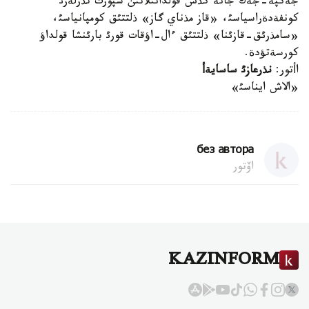
جةكپة-جةك جانة كذش قولدانئلاتئن سپورت تذرلةرئ
كونفةدةراسياسئ، «قاز مذناي گاز» ذلتتئق كومپانياسئ،
«سامذرئق-قازئنا» ذلتتئق ءال-اؤقات قورئ بارئنشا قولداؤ
كورسةتؤدة.
اأتور:
نذرعازئ
ساسايةأ
«الاش ايناسئ»
без автора
اۆتور
KAZINFORM