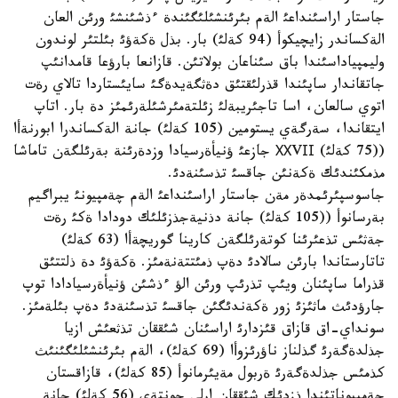
جاستار اراسئنداعئ الةم بئرئنشئلئگئندة ءذشئنشئ ورئن العان
الةكساندر زايچيكوأ (94 كةلئ) بار. بذل ةكةؤئ بئلتئر لوندون
وليمپياداسئندا باق سئناعان بولاتئن. قازانعا بارؤعا قامدانئپ
جاتقاندار ساپئندا قذرلئقتئق دةثگةيدةگئ سايئستاردا تالاي رةت
اتوي سالعان، اسا تاجئريبةلئ زئلتةمئرشئلةرئمئز دة بار. اتاپ
ايتقاندا، سةرگةي يستومين (105 كةلئ) جانة الةكساندرا ابورنةأا
((75 كةلئ) ХХVІІ جازعئ ؤنيأةرسيادا وزدةرئنة بةرئلگةن تاماشا
مذمكئندئك ةكةنئن جاقسئ تذسئنةدئ.
جاسوسپئرئمدةر مةن جاستار اراسئنداعئ الةم چةمپيونئ يبراگيم
بةرسانوأ ((105 كةلئ) جانة دذنيةجذزئلئك دودادا ةكئ رةت
جةثئس تذعئرئنا كوتةرئلگةن كارينا گوريچةأا (63 كةلئ)
تاتارستاندا بارئن سالادئ دةپ ذمئتتةنةمئز. ةكةؤئ دة ذلتتئق
قذراما ساپئنان ويئپ تذرئپ ورئن الؤ ءذشئن ؤنيأةرسيادادا توپ
جارؤدئث ماثئزئ زور ةكةندئگئن جاقسئ تذسئنةدئ دةپ بئلةمئز.
سونداي-اق قازاق قئزدارئ اراسئنان شئققان تذثعئش ازيا
جذلدةگةرئ گذلناز ناؤرئزوأا (69 كةلئ)، الةم بئرئنشئلئگئنئث
كذمئس جذلدةگةرئ ةربول مةيئرمانوأ (85 كةلئ)، قازاقستان
چةمپيوناتئندا ذزدئك شئققان ارلي چونتةي (56 كةلئ) جانة