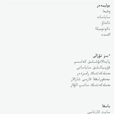
بوليمدەر
وقيعا
ساياسات
تالداۋ
ەكونوميكا
الەمدە
ءبىز تۋرالى
پايدالانۋشىلىق كەلىسىم
قۇپىيالىلىق ساياساتى
مەملەكەتتىك رامىزدەر
جەمقورلىققا قارسى شارالار
مەملەكەتتىك ساتىپ الۋلار
باسقا
سايت كارتاسى