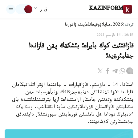
KAZINFORM
ق ز
ترەند:
2026-سايلاۋ
وقيعا
تاعايىنداۋ
اقوردا
16:19, 14 ماۋسىم 2013
قازاقتئث كوك بايراعئ بئشكةك پةن قازاندا
جةلبئرةيدئ
استانا. 14 - ماؤسئم. قازاقپارات - جاقئندا اؤئر اتلةتيكادان
قازاندا الاؤئ تذتاناتئن دذنيةجذزئلئك ؤنيأةرسيادا مةن
بئشكةكتة وتةتئن جاستار اراسئنداعئ ازيا بئرئنشئلئگئندة باق
سئنايتئن قازاقستان قذرامالارئنئث ساپئ انئقتالئپ، وسئ ةكئ
ءدذبئرلئ دودادا ةل نامئسئن قورعايتئن سپورتشئلار دايئندئق
جذمئستارئن كذشةيتتئ.