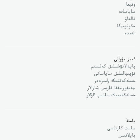
وقيعا
ساياسات
تالداۋ
ەكونوميكا
الەمدە
ءبىز تۋرالى
پايدالانۋشىلىق كەلىسىم
قۇپىيالىلىق ساياساتى
مەملەكەتتىك رامىزدەر
جەمقورلىققا قارسى شارالار
مەملەكەتتىك ساتىپ الۋلار
باسقا
سايت كارتاسى
بايلانىس