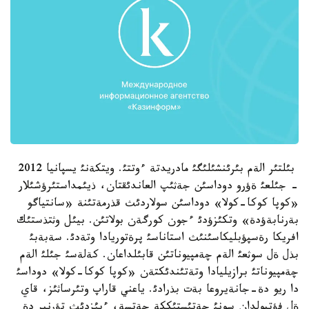
بئلتئر الةم بئرئنشئلئگئ مادريدتة ءوتتئ. ويتكةنئ يسپانيا 2012
- جئلعئ ةؤرو دوداسئن جةثئپ العاندئقتان، ذيئمداستئرؤشئلار
«كوپا كوكا-كولا» دوداسئن سولاردئث قذرمةتئنة «سانتياگو
بةرنابةؤدة» وتكئزؤدئ ءجون كورگةن بولاتئن. بيئل وثتذستئك
افريكا رةسپؤبليكاسئنئث استاناسئ پرةتوريادا وتةدئ. سةبةبئ
بذل ةل سوثعئ الةم چةمپيوناتئن قابئلداعان. كةلةسئ جئلئ الةم
چةمپيوناتئ برازيليادا وتةتئندئكتةن «كوپا كوكا-كولا» دوداسئ
دا ريو دة-جانةيروعا بةت بذرادئ. ياعني قاراپ وتئرساثئز، قاي
ةل فؤتبولدان سونئ جةتئستئككة جةتسة، ءبئزدئث تؤرنير دة