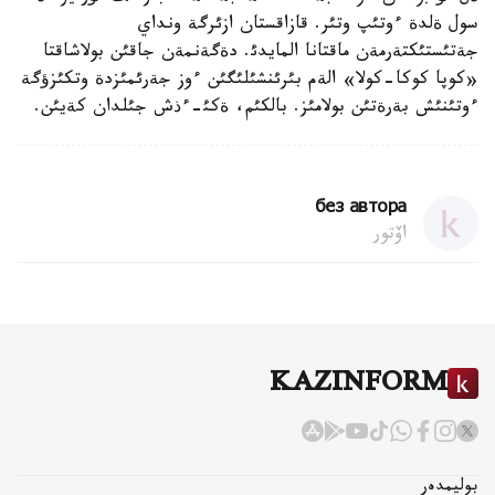
سول ةلدة ءوتئپ وتئر. قازاقستان ازئرگة ونداي
جةتئستئكتةرمةن ماقتانا المايدئ. دةگةنمةن جاقئن بولاشاقتا
«كوپا كوكا-كولا» الةم بئرئنشئلئگئن ءوز جةرئمئزدة وتكئزؤگة
ءوتئنئش بةرةتئن بولامئز. بالكئم، ةكئ-ءذش جئلدان كةيئن.
без автора
اۆتور
KAZINFORM
بوليمدەر