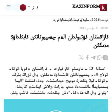
KAZINFORM
ق ز
ترەند:
2026-سايلاۋ
وقيعا
تاعايىنداۋ
اقوردا
03:03, 13 ماۋسىم 2013
قازاقستان فؤتبولدان الةم چةمپيوناتئن قابئلداؤئ
مذمكئن
استانا. 13 - ماؤسئم. قازاقپارات - قازاقستان «كوپا كوكا-
كولا» الةم چةمپيوناتئن قابئلداؤئ مذمكئن. بذل تؤرالئ بئزگة
«كوكا-كولا بئلعارئ دوپ» دوداسئنئث جةتةكشئسئ ءاليما
يسةمبايةأا مالئمدةدئ،دةپ جازادئ «الاش ايناسئ» گازةتئ.
ءبئراق بذل الداعئ ةكئ-ءذش جئلدئث ةنشئسئنة قالئپ وتئر.