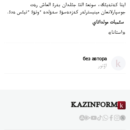
ايتا كةتةيئك، سوثعئ التئ جئلدان بةرئ العاش رةت
جوسپارلانعان مينيسترلةر كةزدةسؤئ سةؤلدة ءوتؤئ ءتيئس ةدئ.
سئمبات مولداتاي
«استانا»
без автора
اۆتور
KAZINFORM