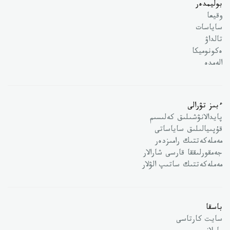
بوليمدەر
وقيعا
ساياسات
تالداۋ
ەكونوميكا
الەمدە
ءبىز تۋرالى
پايدالانۋشىلىق كەلىسىم
قۇپىيالىلىق ساياساتى
مەملەكەتتىك رامىزدەر
جەمقورلىققا قارسى شارالار
مەملەكەتتىك ساتىپ الۋلار
باسقا
سايت كارتاسى