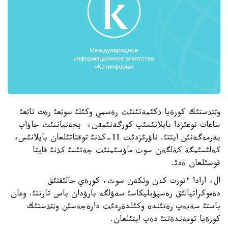
وثتذستئك كورةيا ذكئمةتئنئث رةسمي وكئلئ سوثعئ رةت تاثعئ
ساعات توعئزدا بايلانئسئپ كورگةنئمةن، پحةنياننئث جاؤاپ
بةرمةگةنئن ايتتئ. ناؤرئزدئث 11-كذنئ توقتاتئلعان بايلانئس،
كةلئسئمگة كةلگةن سوث ماؤسئمنئث جةتئسئ كذنئ قايتا
قوسئلعان ةدئ.
ال، ارادا ءتورت كذن وتكةن سوث، كورةي حالئقتئق
دةموكراتيالئق رةسپؤبليكاسئ سةؤلگة بارؤدان باس تارتتئ. وعان
باستئ سةبةپ رةتئندة وكئلدةردئث دارةجةسئن وثتذستئك
كورةيا تومةندةتتئ دةپ ايتئلعان.