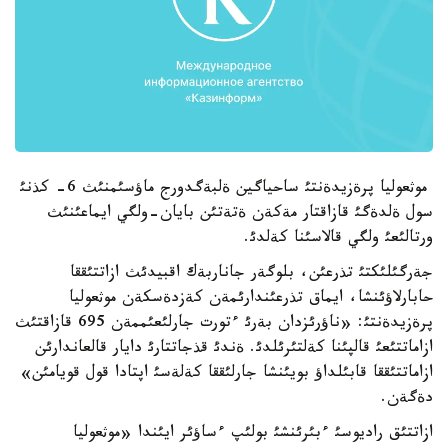
موثعوليا پرةزيدةنتئ ساحياگين ةلبةگدورج ماؤسئمنئث 6- كذنئ
سول ةلدةگئ قازاقتار مةكةن ةتةتئن بايان-ولگي ايماعئنئث
ورتالئعئ ولگي قالاسئنا كةلدئ.
جةرگئلئكتئ تذرعئن، بلوگةر جاناربةك اقبيدئث ازاتتئققا
حابارلاؤئنشا، ايماق تذرعئندارئمةن كةزدةسكةن موثعوليا
پرةزيدةنتئ: «ناؤرئزدان بةرئ ءتورت جارلئعئممةن 695 قازاقتئث
ازاماتتئعئ قالپئنا كةلتئرئلدئ. ةندئ قذجاتتارئ دايار قالعاندارئن
ازاماتتئققا قابئلداؤ بويئنشا جارلئققا كةلةسئ اپتادا قول قويامئن»
دةگةن.
ازاتتئق راديوسئ ءبئرئنشئ بولئپ ءساؤئر ايئندا «موثعوليا