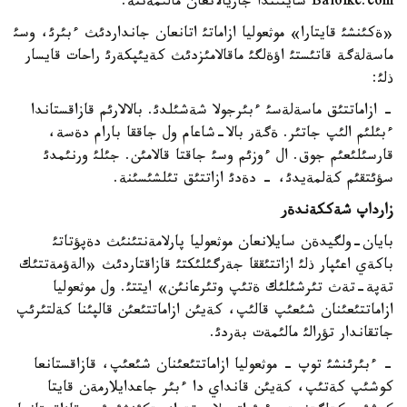
Baiolke.com سايتئندا جاريالانعان مالئمةتتة.
«ةكئنشئ قايتارا» موثعوليا ازاماتئ اتانعان جانداردئث ءبئرئ، وسئ
ماسةلةگة قاتئستئ اؤةلگئ ماقالامئزدئث كةيئپكةرئ راحات قايسار
ذلئ:
- ازاماتتئق ماسةلةسئ ءبئرجولا شةشئلدئ. بالالارئم قازاقستاندا
ءبئلئم الئپ جاتئر. ةگةر بالا-شاعام ول جاققا بارام دةسة،
قارسئلئعئم جوق. ال ءوزئم وسئ جاقتا قالامئن. جئلئ ورنئمدئ
سؤئتقئم كةلمةيدئ، - دةدئ ازاتتئق تئلشئسئنة.
زارداپ شةككةندةر
بايان-ولگيدةن سايلانعان موثعوليا پارلامةنتئنئث دةپؤتاتئ
باكةي اعئپار ذلئ ازاتتئققا جةرگئلئكتئ قازاقتاردئث «الةؤمةتتئك
تةپة-تةث تئرشئلئك ةتئپ وتئرعانئن» ايتتئ. ول موثعوليا
ازاماتتئعئنان شئعئپ قالئپ، كةيئن ازاماتتئعئن قالپئنا كةلتئرئپ
جاتقاندار تؤرالئ مالئمةت بةردئ.
- ءبئرئنشئ توپ - موثعوليا ازاماتتئعئنان شئعئپ، قازاقستانعا
كوشئپ كةتئپ، كةيئن قانداي دا ءبئر جاعدايلارمةن قايتا