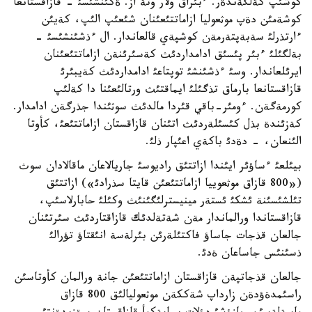
كوشئپ كةلگةندةر. ءبئراق ولار وتة از. ةكئنشئسئ - قازاقستانعا
كوشةمئن دةپ موثعوليا ازاماتتئعئنان شئعئپ الئپ، كةيئن
ءارتذرلئ سةبةپتةرمةن كوشپةي قالعاندار. ال ءذشئنشئسئ -
بةلگئلئ ءبئر پئسئق ادامداردئث كةسئرئنةن ازاماتتئعئنان
ايرئلعاندار. وسئ ءذشئنشئ توپتاعئ ادامداردئث كةيبئرئ
قازاقستانعا بارماق تذگئلئ ايماقتئث ورتالئعئنا دا كةلئپ
كورمةگةن. ءومئر-باقي قئردا مالدئث سوثئندا جذرگةن ادامدار.
كةزئندة بذل كئسئلةردئث اتئنان قازاقستان ازاماتتئعئ، كأوتا
الئنعان، - دةدئ باكةي اعئپار ذلئ.
بيئلعئ ءساؤئر ايئندا ازاتتئق راديوسئ جاريالاعان ماقالادان سوث
(«800 قازاق موثعوييا ازاماتتئعئن قايتا سذرادئ») ازاتتئق
تئلشئسئنة ئشكئ ئستةر مينيسترلئگئنئث وكئلئ حابارلاسئپ،
قازاقستاندا ورالماندار مةن شةتةلدئك قازاقتاردئث سئرتئنان
جالعان قذجات جاساؤ فاكتئلةرئن بئرلةسة انئقتاؤ تؤرالئ
ذسئنئس جاساعان ةدئ.
جالعان قذجاتپةن قازاقستان ازاماتتئعئن جانة ورالمان كأوتاسئن
راسئمدةؤدةن زارداپ شةككةن موثعوليالئق 800 قازاق