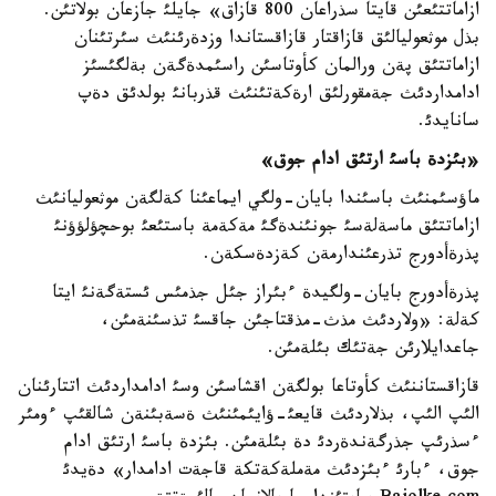
ازاماتتئعئن قايتا سذراعان 800 قازاق» جايلئ جازعان بولاتئن.
بذل موثعوليالئق قازاقتار قازاقستاندا وزدةرئنئث سئرتئنان
ازاماتتئق پةن ورالمان كأوتاسئن راسئمدةگةن بةلگئسئز
ادامداردئث جةمقورلئق ارةكةتئنئث قذربانئ بولدئق دةپ
سانايدئ.
«بئ
زدة باسئ ارتئق ادام جوق»
ماؤسئمنئث باسئندا بايان-ولگي ايماعئنا كةلگةن موثعوليانئث
ازاماتتئق ماسةلةسئ جونئندةگئ مةكةمة باستئعئ بوحچؤلؤؤنئ
پذرةأدورج تذرعئندارمةن كةزدةسكةن.
پذرةأدورج بايان-ولگيدة ءبئراز جئل جذمئس ئستةگةنئ ايتا
كةلة: «ولاردئث مذث-مذقتاجئن جاقسئ تذسئنةمئن،
جاعدايلارئن جةتئك بئلةمئن.
قازاقستاننئث كأوتاعا بولگةن اقشاسئن وسئ ادامداردئث اتتارئنان
الئپ الئپ، بذلاردئث قايعئ-ؤايئمئنئث ةسةبئنةن شالقئپ ءومئر
ءسذرئپ جذرگةندةردئ دة بئلةمئن. بئزدة باسئ ارتئق ادام
جوق، ءبارئ ءبئزدئث مةملةكةتكة قاجةت ادامدار» دةيدئ