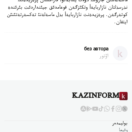
ماسةلةسئن جازؤشئ دؤلات يسابةكوأ قازاقستان پرةزيدةنتئ
نذرسذلتان نازاربايةأ وتكئزگةن قوعامدئق جيئنداردئث بئرئندة
كوتةرگةن. پرةزيدةنت نازاربايةأ بذل ماسةلةنئ تةكسةرتةتئنئن
ايتقان.
без автора
اۆتور
KAZINFORM
بوليمدەر
وقيعا