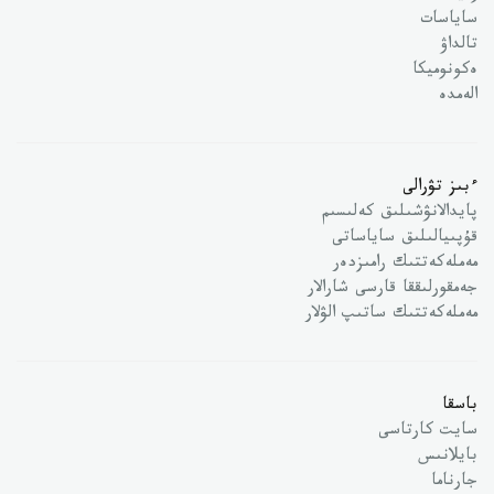
ساياسات
تالداۋ
ەكونوميكا
الەمدە
ءبىز تۋرالى
پايدالانۋشىلىق كەلىسىم
قۇپىيالىلىق ساياساتى
مەملەكەتتىك رامىزدەر
جەمقورلىققا قارسى شارالار
مەملەكەتتىك ساتىپ الۋلار
باسقا
سايت كارتاسى
بايلانىس
جارناما