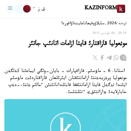
KAZINFORM
ق ز
ترەند:
2026-سايلاۋ
وقيعا
تاعايىنداۋ
اقوردا
20:19, 06 ماۋسىم 2013
موثعوليا قازاقتارئ قايتا ازامات اتانئپ جاتئر
استانا. 6 - ماؤسئم. قازاقپارات - بايان-ولگي ايماعئنا كةلگةن
موثعوليا پرةزيدةنتئ ازاماتتئقتان ايئرئلعان قازاقتاردئث ماؤسئم
ايئندا تذگةل قايتا ازاماتتئققا قابئلداناتئنئن ءمالئم ةتتئ،-دةپ
حابارلايدئ «ازاتتئق» ءتئلشئسئ.