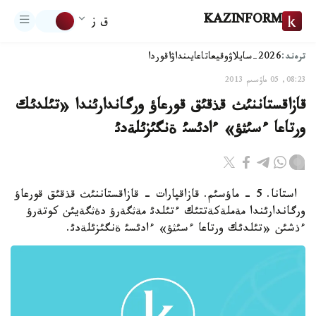
KAZINFORM
ق ز
ترەند:
2026-سايلاۋ
وقيعا
تاعايىنداۋ
اقوردا
08:23, 05 ماۋسىم 2013
قازاقستاننئث قذقئق قورعاؤ ورگاندارئندا «تئلدئك
ورتاعا ءسئثؤ» ءادئسئ ةنگئزئلةدئ
استانا. 5 - ماؤسئم. قازاقپارات - قازاقستاننئث قذقئق قورعاؤ
ورگاندارئندا مةملةكةتتئك ءتئلدئ مةثگةرؤ دةثگةيئن كوتةرؤ
ءذشئن «تئلدئك ورتاعا ءسئثؤ» ءادئسئ ةنگئزئلةدئ.