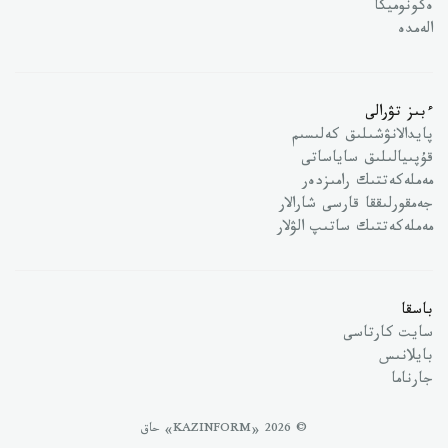
ەكونوميكا
الەمدە
ءبىز تۋرالى
پايدالانۋشىلىق كەلىسىم
قۇپىيالىلىق ساياساتى
مەملەكەتتىك رامىزدەر
جەمقورلىققا قارسى شارالار
مەملەكەتتىك ساتىپ الۋلار
باسقا
سايت كارتاسى
بايلانىس
جارناما
© 2026 «KAZINFORM» حاق