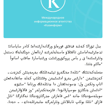
بذل تؤرالئ كةشة قذقئق قورعاؤ ورگاندارئنداعئ كادر ساياساتئ
تذجئرئمداماسئن تالقئلاؤ ماسةلةلةرئنة ارنالعان دوثگةلةك ذستةل
وتئرئسئندا ق ر باس پروكؤرورئنئث ورئنباسارئ جاقئپ اسانوأ
ءمالئم ةتتئ.
مةملةكةتتئك ءتئلدئ مةثگةرؤ تيئمدئلئك بةرمةيتئن كةزةث-
كةزةثئمةن ءدارئس بةرؤ ادئسئمةن وقئتئلئپ كةلة جاتقاندئعئن
اتاپ وتكةن ول: «سوندئقتان دا «تئلدئك ورتاعا ءسئثؤ»
ءادئسئن ةنگئزؤ جوسپارلانؤدا. قئزمةتكةرلةر ءوز قالاؤلارئمةن
سويلةسؤدةگئ جانة ءئس قاعازئن جذرگئزؤدةگئ نةگئزگئ ءتئل
قازاق ءتئلئ بولئپ تابئلاتئن وثئرلةرگة جئبةرئلةدئ»، - دةدئ.