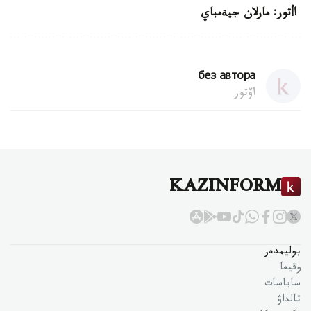
اأتور: مارلان جيةمباي
без автора
اۆتور
KAZINFORM
بوليمدەر
وقيعا
ساياسات
تالداۋ