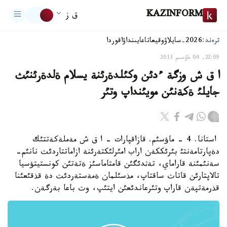
KAZINFORM
ق ز
ترەند:
2026-سايلاۋ
وقيعا
تاعايىنداۋ
اقوردا
22:09, 04 ماۋسىم 2013
ا ق ش وزگة ءدئن وكئلدةرئنة يسلام ةلدةرئنئث
جايلئ ةكةنئن مويئنداپ وتئر
استانا. 4 - ماؤسئم. قازاقپارات - ا ق ش مةملةكةتتئك
دةپارتامةنتئ بئرئككةن اراب امئرلئكتةرئنة ازاماتتاردئث نانئم-
سةنئمئنة قاراماي، تةثدئگئن قامتاماسئز ةتةتئن كونستيتؤسيا
تالاپتارئن قاتاث ساقتاپ، مذسئلمان ةمةستةردئث دة قذقئعئنا
قذرمةتپةن قاراپ وتئرعاندئعئن ايتئپ، وث باعا بةرگةن.