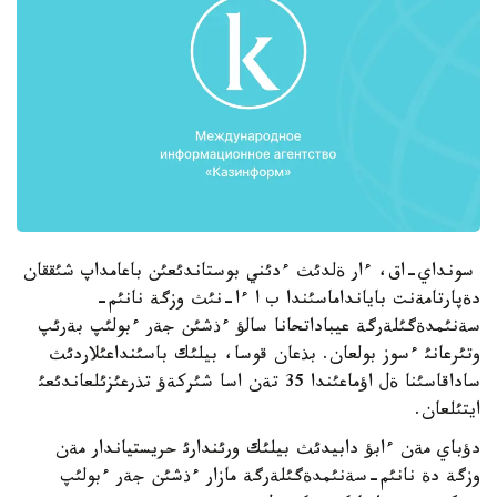
سونداي-اق، ءار ةلدئث ءدئني بوستاندئعئن باعامداپ شئققان
دةپارتامةنت بايانداماسئندا ب ا ءا-نئث وزگة نانئم-
سةنئمدةگئلةرگة عيباداتحانا سالؤ ءذشئن جةر ءبولئپ بةرئپ
وتئرعانئ ءسوز بولعان. بذعان قوسا، بيلئك باسئنداعئلاردئث
ساداقاسئنا ةل اؤماعئندا 35 تةن اسا شئركةؤ تذرعئزئلعاندئعئ
ايتئلعان.
دؤباي مةن ءابؤ دابيدئث بيلئك ورئندارئ حريستياندار مةن
وزگة دة نانئم-سةنئمدةگئلةرگة مازار ءذشئن جةر ءبولئپ