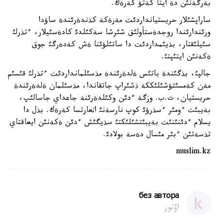
بةرگةنئن دة ايتا كةتؤ كةرةك.
ساراپشئلار حريستيانداردئث مةرةكة كذندةرئندة ساؤدا
ورئندارئندا روجدةستأولئق شئرشا سةكئلدئ كادةسئيلار، ءتذرلئ
سئيلئقتار، بذيئمداردئث دا ساتئلؤئنا ةش كةدةرگئ جوق
ةكةنئن ايتئپتئ.
جالپئ، بذگئندة باتئس ةلدةرئندة مذسئلمانداردئث ءتذرلئ قئسئم
مةن كةمسئتؤشئلئككة ذشئراپ جاتقاندا، مذسئلمان ةلدةرئندة
حريستيان، ت.ب. وزگة ءدئن وكئلدةرئنة جاعداي جاسالئپ،
بةيبئت ءومئر ءسذرؤئ كوپ نارسةنئ اثعارتسا كةرةك. بذل دا
يسلام ءدئنئنئث بةيبئتشئلئكتئ سذيگئش ءدئن ةكةنئن ايعاقتاي
تذسةتئن ءبئر مئسال دةسة بولادئ.
muslim.kz
без автора
اۆتور