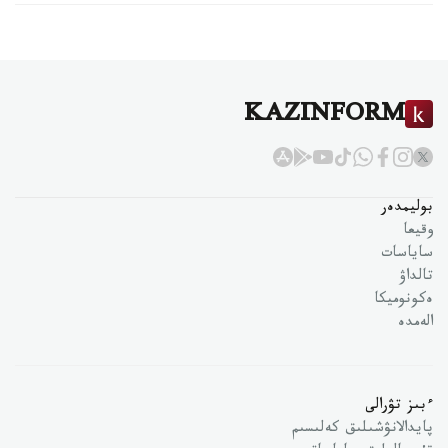
KAZINFORM
بوليمدەر
وقيعا
ساياسات
تالداۋ
ەكونوميكا
الەمدە
ءبىز تۋرالى
پايدالانۋشىلىق كەلىسىم