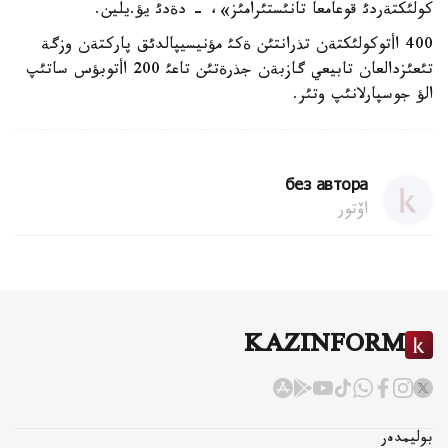
كولئكتةردئ قوعامعا تانئستئرامئز»، - دةدئ يؤ.يلين.
400 اأتوكولئكتةن تذرانتئن ةكئ مؤنيسيپالدئق پاركتةن وزگة
تئعئزدالعان تابيعي گازبةن جذرةتئن تاعئ 200 اأتوبؤس ساتئپ
الؤ جوسپارلانئپ وتئر.
без автора
اۆتور
KAZINFORM
بوليمدەر