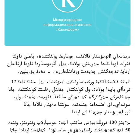
«مذنداي اأتوبؤستار قالانئث جوعارعئ بولئگئندة، ياعني تاؤلئ
قئرات اؤدانئندا جذرةتئن بولادئ. بذل اأتوبؤستاردا تاؤعا ارنالعان
ارنايئ تةجةگئش جذيةسئ ورناتئلعان»، - دةدئ يؤ.يلين.
الماتئ قالاسئ اكئمئ ورئنباسارئنئث ايتؤئنشا، بذل جئلئ تاعئ 17
ترامأاي پايدا بولادئ. ول كولئكتةر جةثئل رةلستئ كولئكتئث جاثا
جةلئلةرئن جذرگئزگةنگة دةيئن حالئققا قئزمةت ةتةدئ. ول،
سونداي-اق اعئمداعئ جئلدئث سوثئنا دةيئن قالادا جاثا
تروللةيبؤستار جذرةتئنئن ايتتئ.
«ءبئز 100 تروللةيبؤس ساتئپ الؤدئ جوسپارلاپ وتئرمئز. ونئث
50 ئنة كةدةندئك راسئمدةؤلةر جاسالؤدا. كةلةسئ اپتادا جاثا