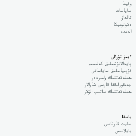
وقيعا
ساياسات
تالداۋ
ەكونوميكا
الەمدە
ءبىز تۋرالى
پايدالانۋشىلىق كەلىسىم
قۇپىيالىلىق ساياساتى
مەملەكەتتىك رامىزدەر
جەمقورلىققا قارسى شارالار
مەملەكەتتىك ساتىپ الۋلار
باسقا
سايت كارتاسى
بايلانىس