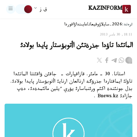
KAZINFORM
ق ز
ترەند:
2026-سايلاۋ
وقيعا
تاعايىنداۋ
اقوردا
18:11, 30 مامىر 2013
الماتئدا تاؤدا جذرةتئن اأتوبؤستار پايدا بولادئ
استانا. 30 - مامئر. قازاقپارات - جاقئن ؤاقئتتا الماتئدا
تاؤلئ ايماقتاردا جذرؤگة ارنالعان ارنايئ اأتوبؤستار پايدا بولادئ.
بذل جونئندة اكئم ورئنباسارئ يؤري ءيلين مالئمدةدئ، دةپ
جازادئ Bnews.kz .