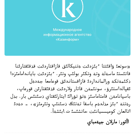
«سوثعئ ؤاقئتتا ءبئزدئث ةتنيكالئق قازاقتاردئث قذقئقتارئنا
قاتئستئ ماسةلة وتة وتكئر بولئپ وتئر. ءبئزدئث باياندامامئزدا
ذكئمةتكة ورالمانداردئ قازاقستاندئق قوعامعا جةدةل
ئقپالداستئرؤ، سونئمةن قاتار ولاردئث قذقئقتارئن قورعاپ،
باسپانامةن قامتاماسئز ةتؤ تؤرالئ ايتارلئقتاي ذسئنئس بار. بذل
رةتتة ءبئز مذلدةم باسقا تةتئك ذسئنئپ وتئرمئز»، - دةدئ
اتالعان كوميسسيانئث حاتشئسئ ت.ابئشةأ.
اأتور: مارلان جيةمباي