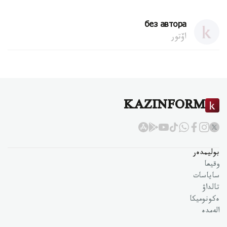
без автора
اۆتور
KAZINFORM
بوليمدەر
وقيعا
ساياسات
تالداۋ
ەكونوميكا
الەمدە