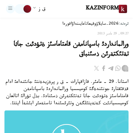
KAZINFORM
ق ز
ترەند:
2026-سايلاۋ
وقيعا
تاعايىنداۋ
اقوردا
09:27, 29 مامىر 2013
ورالمانداردئ باسپانامةن قامتاماسئز ةتؤدئث جاثا
تةتئكتةرئن ذسئنباق
استانا. 29 - مامئر. قازاقپارات - ق ر پرةزيدةنتئ جانئنداعئ ادام
قذقئقتارئ جونئندةگئ كوميسسيا ورالمانداردئ باسپانامةن
قامتاماسئز ةتؤدئث جاثا تةتئكتةرئن ذسئنادئ. بذل تؤرالئ اتالعان
كوميسسيانئث كةثةيتئلگةن وتئرئسئندا تاستةمئر ابئشةأ ايتتئ.