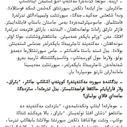
- ارينة. سوثعئ كذندةرئ مةكتةپ اشؤ ئسئمةن اينالئسئپ
جاتئرمئن. جاز ايئندا ذلكةن سپورتتئق كةشةن ئسكة قوسئلادئ.
وندا شئعئس جةكپة-جةگئ، سپورتتئث وليمپيادالئق تذرلةرئ
قامتئلماق. جاسوسپئرئمدةردئ بةس جاستان باستاپ قابئلدايمئز.
قازئر نارئق زامانئ بولعاندئقتان، البةتتة، بارلئق قئزمةت تذرلةرئ
اقئلئ. مةن ءوزئم باپكةر ةمةسپئن. جاتتئقتئرؤشئنئث جولئ اؤئر.
سوندئقتان، مةكتةپتة تاجئريبةلئ باپكةرلةر جذمئس ئستةيتئن
بولادئ. بذل ئستة باستئ ماقساتئم - جاس سپورتشئلارعا دةمةؤ
بولؤ. ولارعا جول كورسةتئپ، وتانسذيگئشتئك تاربية بةرؤ.
شةتةلدةن تاجئريبةلئ باپكةرلةر، سپورتتئث مةديسينا
ماماندارئن تارتؤ جوسپاردا بار.
- بذگئندة سپورت مةكتةپتةرئ كوپتةپ اشئلئپ جاتئر، ءبئراق،
ولار قاراپايئم حالئققا قولجةتئمسئز. بذل تذرعئدا، سئزدةگئ
جاعداي قالاي بولماق؟
- جوعارئدا ايتئپ وتكةنئمدةي، ءبئزدئث مةكتةپتة دة
جاتتئعؤ ءذشئن اقشا تولةيسئز. ءبئراق، بالا ةرةكشة ئنتالئ
بولئپ، ونئث بولاشاقتا ذلكةن سپورتشئ بولاتئنئ بايقالئپ تذرسا،