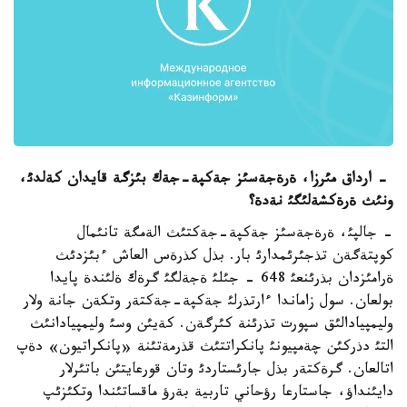
- ارداق مئرزا، ةرةجةسئز جةكپة-جةك بئزگة قايدان كةلدئ،
ونئث ةرةكشةلئگئ نةدة؟
- جالپئ، ةرةجةسئز جةكپة-جةكتئث الةمگة تانئمال
كوپتةگةن تذجئرئمدارئ بار. بذل كذرةس العاش ءبئزدئث
ةرامئزدان بذرئنعئ 648 - جئلئ ةجةلگئ گرةك ةلئندة پايدا
بولعان. سول زاماندا ءارتذرلئ جةكپة-جةكتةر وتكةن جانة ولار
وليمپيادالئق سپورت تذرئنة كئرگةن. كةيئن وسئ وليمپيادانئث
التئ دذركئن چةمپيونئ پانكراتتئث قذرمةتئنة «پانكراتيون» دةپ
اتالعان. گرةكتةر بذل جارئستاردئ وتان قورعايتئن باتئرلار
دايئنداؤ، جاستارعا رؤحاني تاربية بةرؤ ماقساتئندا وتكئزئپ