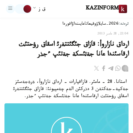
KAZINFORM
ق ز
ترەند:
2026-سايلاۋ
وقيعا
تاعايىنداۋ
اقوردا
22:04, 28 مامىر 2013
ارداق نازاروأ: قازاق جئگئتتةرئ اسقاق رؤحتئث
ارقاسئندا عانا جةثئسكة جةتئپ ءجذر
استانا. 28 - مامئر. قازاقپارات - ارداق نازاروأ، ةرةجةسئز
جةكپة-جةكتةن 3 دذركئن الةم چةمپيونئ: قازاق جئگئتتةرئ
اسقاق رؤحتئث ارقاسئندا عانا جةثئسكة جةتئپ ءجذر.