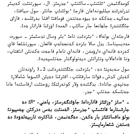
كومةگئمةن ءئلئنئپ-سالئنئپ ءجذرمئز. ال، سپورتتئث كةيبئر
تذرلةرئنة ميلليونداعان قارجئ ءبولئنئپ جاتئر. سول سياقتئ،
جةكپة-جةككة دة بيؤدجةتتةن قوماقتئ اقشا بةرئلسة، قازاق
جئگئتتةرئ جاهانعا جار سالئپ، الةمدئ اؤزئنا قاراتار ةدئ.
قارجئدان بولةك، ءبئزدئث تاعئ ءبئر وسال تذسئمئز - سپورت
مةديسيناسئ. بذل سالا بئزدة كةنجةلةپ قالعان. سپورتشئعا قاي
كةزدة قانداي دارؤمةن، قانداي تاعام قاجةت ةكةنئن انئقتاپ،
ونئ قاداعالاپ وتئراتئن ديةتولوگتار جةتئسپةيدئ.
سول سةبةپتئ دة، ءبئزدئث جئگئتتةردئث 2-3 راؤندتان
كةيئن كذش-قؤاتئ سارقئلئپ، اقئرئنا دةيئن الئسؤعا شامالارئ
جةتپةي جاتادئ. بذگئندة ولار كوتةرئثكئ رؤحتئث ارقاسئندا عانا
جةثئسكة جةتئپ ءجذر.
- ءسئز ءوزئثئز قاتارداعئ جاؤئنگةرسئز، ياعني، ءالئ دة
جارئستارعا قاتئسئپ ءجذرسئز. الةمنئث بةس دذركئن چةمپيونئ
بولؤ ماقساتئثئز بار ةكةن. دةگةنمةن، شاكئرت تاربيةلةؤدئ دة
ةستةن شئعارماپسئز.