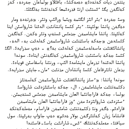
يتتةن ذيات كةتةدئ» دةمةكشئ، باقئلاؤ بولماعان جةردة، كةز
كةلگةن يگئ ءئستئث ارتئ قذردئمعا كةتةتئنئ بةلگئلئ.
وسئ جةردة ءبئر اثئز اثگئمة ويئما ورالئپ وتئر. «ةرتةدة ومار
دةگةن پاتشا بولئپتئ. ءبئر كئسئ پاتشانئث الدئنا شارؤاسئن ايتا
كةلئپتئ. پاتشا مايشاممةن جذمئس ئستةپ وتئر ةكةن. كةلگةن
كئسئدةن «جةكة باسئثنئث شارؤاسئمةن كةلدئث بة، الدة،
پاتشالئقتئث ماسةلةسئمةن كةلدئث بة؟» - دةپ سذرايدئ. الگئ
كئسئ جةكة باسئنئث شارؤاسئمةن كةلگةنئن ايتادئ. سوندا
پاتشا الدئندا تذرعان مايشامدئ الئپ، ورنئنا باسقاسئن قويادئ.
بذعان تاثئرقاعان كئسئ پاتشادان مذنئث ءمان-جايئن سذرايدئ.
سوندا پاتشا: «ءسئز پاتشالئقتئث شارؤاسئمةن كةلسةثئز
ذكئمةتتئث مايشامئمةن، ال، جةكة باسئثئزدئث شارؤاسئ
بولسا، جةكة قاراجاتئما العان مايشاممةن جذمئس ئستةيمئن.
ءسئزدئث شارؤاثئزدئ مةن ءوز قاراجاتئما العان مايشاممةن
قارادئم. ةگةر ونئ ذكئمةتتئث شامئمةن قاراسام، مةملةكةتكة
قانشاما زيان كةلتئرگةن بولار ةدئم» دةپ جاؤاپ بةرئپتئ. سول
سياقتئ، مةملةكةتتئك ءئس-شارانئث باسئ-قاسئندا