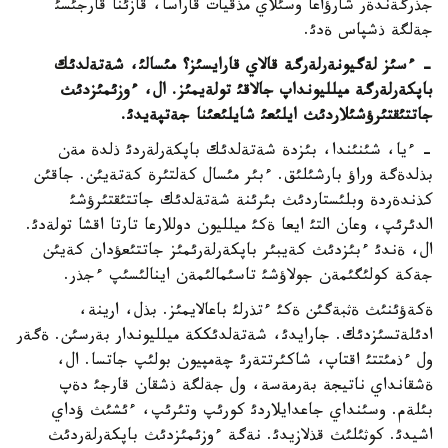
جذرگةندةر شارؤاعا وسئلاي مذقيات قاراسا، قازئنا قارجئسئ
جةلگة ذشپاس ةدئ.
- ءسئز لةگيونةرلةرگة قالاي قارايسئز؟ مئسالئ، شةتةلدئك
باپكةرلةرگة ميلليونداپ جالاقئ تولةيمئز. ال، ءوزئمئزدئث
جاتتئقتئرؤشئلاردئث ايلئعئ شايلئعئنا جةتپةيدئ.
- ءيا، شئنئندا، بئزدة شةتةلدئك باپكةرلةردئ ذلدة مةن
بذلدةگة وراؤ بارشئلئق. ءبئر مئسال كةلتئرة كةتةيئن. جاقئن
كذندةردة وبلئستاردئث بئرئنة شةتةلدئك جاتتئقتئرؤشئ
الدئرئپ، وعان التئ ايعا ةكئ ميلليون دوللارعا تارتا اقشا تولةدئ.
ال، ةندئ ءبئزدئث كةيبئر باپكةرلةرئمئز جاتتئعؤدان كةيئن
جةكة كولئگئمةن جولاؤشئ تاسئمالئمةن اينالئسئپ ءجذر.
ةكةؤئنئث ةثبةگئن ةكئ ءتذرلئ باعالايمئز. بذل، ارينة،
ادئلةتسئزدئك. جارايدئ، شةتةلدئككة ميلليوندار بةرسئن. ةگةر
ول ءذمئتتئ اقتاپ، شاكئرتتةرئ چةمپيون بولئپ جاتسا. ال،
ةشقانداي ناتيجة بةرمةسة، ول جةلگة ذشقان قارجئ دةپ
بئلةم. وسئنداي جاعدايلاردئ كورئپ وتئرئپ، ءئشئث ؤداي
اشيدئ. كوثئلئث قذلازيدئ. نةگة ءوزئمئزدئث باپكةرلةردئث