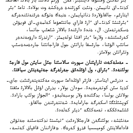
ءبئز تةگئن وقئتؤعا دايئنبئز. مةن ءوزئم تالانتئ بار بالانئ العاشقئ
كذنئ-اق تانيمئن. ونئث كوزئندة ةرةكشة وت بولادئ. تاعئ ءبئر
ايتارئم، جالقاؤلاردئ ذناتپايمئن، ةثبةك ةتؤگة ةرئنةتئندةرگة
ءبئرئنشئ كذنئ-اق ءارئ قاراي جاتتئعؤعا كةلمةي-اق قويؤئن
ةسكةرتةمئن. ال، ةندئ دارئندئ بالالار شئعئپ جاتسا،
كةرئسئنشة، ولارعا ءبئز اقشا تولةيمئز. ءارتذرلئ دارؤمةندةر
ساتئپ الؤئنا، جارئسقا باراتئن جول قاراجاتئنا جاردةمدةسئپ
وتئراتئن بولامئز.
- مةملةكةت تاراپئنان سپورت سالاسئنا جئل سايئن مول قارجئ
بولئنةدئ. ءبئراق، ول اؤئلدئق جةرلةرگة جةتپةيتئن سياقتئ.
- دذرئس ايتاسئز. قازئر اؤئلداعئ سپورت مةكتةپتةرئنئث جاي-
كذيئ سئن كوتةرمةيدئ. سودان بولار، بذرئن اؤئل بالالارئ مئقتئ
بولاتئن بولسا، بذگئندة ولار بوسبةلبةؤ، ءالجؤاز بولئپ بارادئ.
كوپشئلئگئ اسكةرگة جارامايدئ. شةتتةرئنةن جالقاؤ.
ئشئمدئككة، تةمةكئگة ءذيئر كةلةدئ.
مةنئثشة، بولئنگةن قارجئلاردئث ءتيئستئ نذكتةسئنة جةتؤئن
قاداعالايتئن كوميسسيا قذرؤ كةرةك. «قازاننان قاقپاق كةتسة،