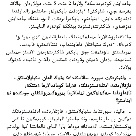
جاعدايئن كوتةرمةسكة؟ ولارعا 2 مئث 5 مئث دوللاردان جالاقئ
بةرسة عوي، شئركئن! ءبئزدئث باپكةرلةر جاتتئعؤ زالدارئندا
تذنةؤگة دايئن. ايتپاعئم، باپكةرلةردئث الةؤمةتتئك جاعدايئن
تذزةمةي، شاكئرتتةرئمئزدئ بيئككة كوتةرة المايمئز.
جاتتئقتئرؤشئلارعا مةملةكةتتئك باعدارلامامةن ءذي بةرئلؤئ
كةرةك. ءتذرلئ سئياقئلار تاعايئنداپ، ئنتالاندئرؤ قاجةت.
تذرمئستئق تاؤقئمةتئ جوق باپكةر شاكئرتتةرمةن الاثسئز جذمئس
ئستةيدئ. بذدان كةيئن ولاردئث ئسئنةن ذلكةن ناتيجة كذتؤگة
بولادئ.
- ةلئمئزدئث سپورت سالاسئنداعئ ةتةك العان سئبايلاستئق،
قازئلاردئث ادئلةتسئزدئگئ، قذراما كوماندالارعا ذمئتكةر
تاثداؤداعئ جةكةلةگةن تذلعالارعا بذيرةكبذرؤشئلئق جونئندة نة
ايتاسئز؟
- جالپئ، سپورتتاعئ سئبايلاستئق، قازئلاردئث ادئلةتسئزدئگئ
دةگةن ول بار نارسة. ونئ جاسئرا المايمئز. كوپتةگةن تانئس
بوكسشئلارئمنئث الةمدئك دوداعا بارا الماي قالعانئنا كؤا بولدئم.
مذندايدا كوبئنة دةمةؤشئنئث بالاسئ، جوعارئ شةندئلةردئث