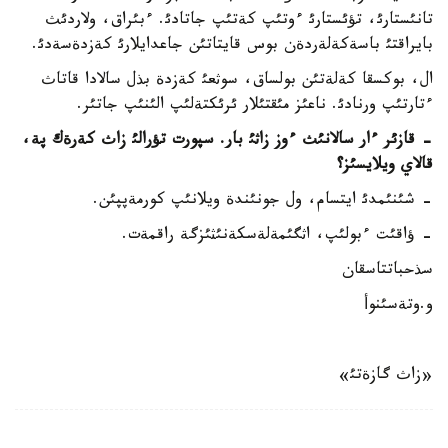
تانئستارئ، تؤئستارئ ءوتئپ كةتئپ جاتادئ. ءبئراق، ولاردئث
بايراقتئ باسةكةلةردةن بوس قايتاتئن جاعدايلارئ كةزدةسةدئ.
ال، بوكسقا كةلةتئن بولساق، سوثعئ كةزدة بذل سالادا قاتاث
ءتارتئپ ورنادئ. ناعئز مئقتئلار ئرئكتةلئپ الئنئپ جاتئر.
- قازئر ءار سالانئث ءوز زاثئ بار. سپورت تؤرالئ زاث كةرةك پة،
قالاي ويلايسئز؟
- شئنئمدئ ايتسام، ول جونئندة ويلانئپ كورمةپپئن.
- ؤاقئت ءبولئپ، اثگئمةلةسكةنئثئزگة راقمةت.
سذحباتتاسقان
و.وتةسئنوأ
«زاث گازةتئ»