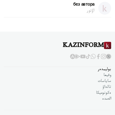
без автора
اۆتور
KAZINFORM
بوليمدەر
وقيعا
ساياسات
تالداۋ
ەكونوميكا
الەمدە