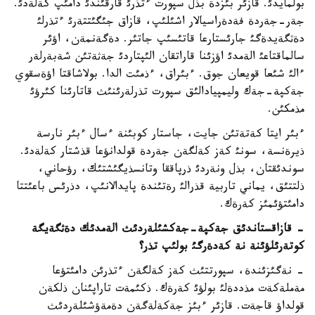
بولمايدئ. قازئر بئزدة بذل سپورت ءتذرئ قارقئندئ دامئپ كةلةدئ.
جةر-جةردة فةدةراسيالار اشئلئپ، قازاق جئگئتتةرئ ءتذرلئ
دةثگةيدةگئ جارئستارعا قاتئسئپ جاتئر. دةگةنمةن، اؤئر
سالماقتاعئ الةمدئ اؤزئنا قاراتقان الئپتاردئ جةثةتئن شةبةرلةر
ءالئ شئعا قويعان جوق. ءبئراق، ءذمئت الدا. بولاشاقتا اؤةسقوي
جةكپة-جةك وليمپيادالئق سپورت تذرلةرئنئث قاتارئنا كئرؤئ
مذمكئن.
ءبئر ايتا كةتةتئن جايت، جاستار كوبئنة ءسال ءبئر نارسة
ذيرةنسة، سونئ كةز كةلگةن جةردة قولدانؤعا قذشتار كةلةدئ.
سوندئقتان، بذل ونةردئ ذرپاققا وتانسذيگئشتئك، رؤحاني،
ذلتتئق، يماني تاربية قذرالئ رةتئندة پايدالانئپ، دذرئس باعئتتا
دامئتؤئمئز كةرةك.
- قازاقستاندئق جةكپة-جةكشئلةردئث الةمدئك دةثگةيگة
كوتةرئلؤئنة نة كةدةرگئ بولئپ تذر؟
- نةگئزئندة، سپورتتئث كةز كةلگةن ءتذرئن دامئتؤعا
مةملةكةت مذددةلئ بولؤئ كةرةك. ذكئمةت تاراپئنان ذلكةن
قولداؤ قاجةت. قازئر ءبئز جةكةلةگةن دةمةؤشئلةردئث