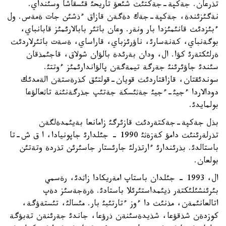
تذرعان. جةكپة-جةكتئث شئعؤ تاريحئ قئسقاشا وسئنداي.
نةگئزئندة، جةكپة-جةك دةگةن قازاق ءذشئن جات ةمةس. ول
ءبئزدئث قانئمئزدا بار ونةر. وعان باتئر بابالارئمئز قابانباي،
بوگةنباي، كةنةسارئ، ناؤرئزباي، قاراساي، ةسةت باتئرلاردئث
ةرلئكتةرئ كؤا. ال، ودان بةرئدة بالؤان شولاق، قاجئمذقان
سئندئ جاؤئرئنئ جةرگة تيمةگةن پالؤاندارئمئز ءوتتئ.
سوندئقتان، قازاقتاردئث قويان-قولتئق كذرةستةن الةمدئك
دودالاردا ءجيئ-ءجيئ جةثئسكة جةتئپ جذرگةنئنة تاثعالؤعا
بولمايدئ.
بذل جةكپة-جةكتةردئث قازئرگئ زامانعا بةيئمدةلگةن
تذرلةرئنئث دامؤ كةزةثئ 1990 - جئلدارئ جاپونيادا، ا ق ش-تا
باستالدئ. بذرئندارئ ءارتذرلئ جارئستار جاسئرئن تذردة وتةتئن
بولعان.
ال، 1993 - جئلدان باستاپ امةريكادا زاثدئ، رةسمي
بئرئنشئلئكتةر ذيئمداستئرئلا باستادئ. ةرةجةسئز دةپ
اتالعانئمةن، مذنئث دا ءوز ءتارتئبئ بار. مئسالئ، تئستةؤگة،
كوزدةن شذقؤعا، شذيدةسئنةن ذرؤعا، جاندئ جةرئنةن تةبؤگة