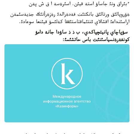
ءبئراق ونئ جاساؤ استة قيئن. اسئرةسة ا ق ش پةن
ةؤروپالئق ورتالئق بانكتئث فةدةرالدئ رةزةرأتئك جذيةسئمةن
اراسئنداعئ اقشالاي ئنتئماقتاستئققا كةلئسؤ قيئنعا سوعادئ.
سؤپاچاي پانيتچپاكدي، ب ذ ذ ساؤدا جانة دامؤ
كونفةرةنسياسئنئث باس حاتشئسئ: