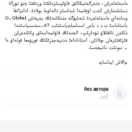
ماسةلةلةرئن، ةنةرگةتيكالئق قاؤئپسئزدئكتئ ورنئقتئ ةتؤ تؤرالئ
ذسئنئستارئن كةث اؤقئمدا شةكسئز تالداؤعا بولادئ. ادامزاتقا
وسئنداي ماسةلةلةردئ شةشؤگة مذمكئندئك بةرةتئن G-Global
باستاماسئ ب ذ ذ باس اسسامبلةياسئنئث 67-سةسسياسئندا
ذلكةن تالقئلاؤ تؤدئرئپ، الةمدئك قاؤئمداستئق وكئلدةرئن
قئزئقتئرعان بولاتئن. استاناداعئ دذنيةجذزئلئك فورؤمعا قولداؤ دا
- سونئث ناتيجةسئ.
«الاش ايناسئ»
без автора
اۆتور