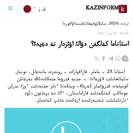
KAZINFORM
ق ز
ترەند:
2026-سايلاۋ
وقيعا
تاعايىنداۋ
اقوردا
00:06, 25 مامىر 2013
استاناعا كةلگةن دؤالئ اؤئزدار نة دةيدئ؟
استانا.25 - مامئر. قازاقپارات - روبةرت ماندةلل، نوبةل
سئيلئعئنئث لاؤرةاتئ: - جذية قذرؤعا مذمكئندئك بةرةتئن
كوميتةت قذرؤئمئز كةرةك، ويتكةنئ ءبئز جذيةنئث ءوزئ بذرئن
جوعالئپ كةتكةنئنة قاراماستان، ءالئ دة برةتتون-أؤد
ءتارتئبئنئث شةثبةرئندة ارةكةت ةتئپ كةلةمئز.