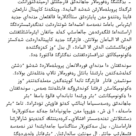
- بذگئنگئ رةفورمالار جاهاندئق قارجئلئق ارحيتةكتؤرانئث
ئرگةلئ پروبلةمالارئن شةشة المايدئ. ويتكةنئ كاپيتال نارئعئن
قايتا رةتتةؤ مةن پايئزدئق ستاأكالارعا قالقئعان مذنداي جذية
ايئرباس باعامئ نةمةسة اعئمداعئ شوتتاردئث تةثگةرئمسئزدئگئ
اراسئنداعئ ئلگةرئدةن جالعاسئپ كةلة جاتقان ايئرماشئلئقتئث
الدئن الا الماعان بولاتئن. قازئرگئ جذية كاپيتالداردئث شةكسئز
قوزعالئسئنئث الدئن الا المادئ، ال بذل ءوز كةزةگئندة
ةكونوميكالئق تذراقسئزدئقتئث نةگئزگئ فاكتورئ ةدئ.
سوندئقتان دا مذنداي قوردالانعان پروبلةمالاردئ شةشؤ ءذشئن
كةلةشةكتةن بارئنشا باتئل رةفورمالار تالاپ ةتئلةتئن بولادئ.
سونئمةن قاتار قازئرگئ تاثدا كوپتةگةن مةملةكةتتةر ءوز
ةكونوميكاسئن ئرقئنا كوندئرؤگة قابئلةتتئ ةمةس. سوندئقتان
دا ةكونوميكانئث ءبئر ورئندا تابانداپ قالؤئ باسقا ءبئر
جاهاندئق رةسةسسياعا اينالئپ كةتؤ قاؤپئن تؤدئرادئ. تاعئ ءبئر
ماسةلة، ا ق ش، ةؤروپا مةن جاپونياداعئ جةكة سةكتورلارعا
ذسئنئلاتئن تةثدةسسئز اقشالاي-كرةديتتئك كةثةيتؤ شارالارئنا
قاراماستان، بذل سةكتورلار ستاگناسيا جاعدايئندا تذر نةمةسة
قئسقارئپ جاتئر. ال سونئث سالدارئنان ءبئرقاتار ةلدةردةگئ