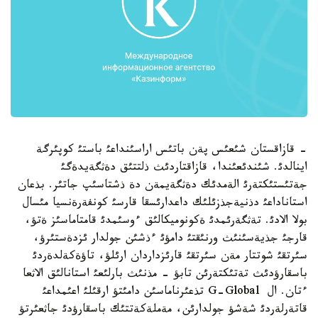
- قازاقستان شئعئس پةن باتئس اراسئنداعئ باستئ كوپئرگة
اينالدئ. شئندئعئندا، قازاقتاردئث ذلتتئق دةثگةيدةگئ
جةتئستئكتةرئ الةمدئك دةثگةيمةن دة ذشتاسئپ جاتئر. بذعان
استاناداعئ دذنيةجذزئلئك داعدارئسقا قارسئ كونفةرةنسيا مئسال
بولا الادئ. تةثگةرئمدئ ةكونوميكالئق ءوسئمدئ قامتاماسئز ةتؤ،
قارجئ جذيةسئنئث ورنئقتئ دامؤئ ءذشئن جولدار ئزدةستئرؤ،
سئرتقئ شوتتار مةن سئرتقئ قارئزداردان ارئلؤ، تاؤةكةلدةردئ
باسقارؤدئث تةتئكتةرئن تابؤ - مذنئث بارلئعئ استانالئق الاثعا
ءتان. ال G-Global تذعئرناماسئن دامئتؤ ارقئلئ اعئمداعئ
قاتةرلةردئ شةشؤ جولدارئن، مةملةكةتتئك باسقارؤدئ جاثعئرتؤ