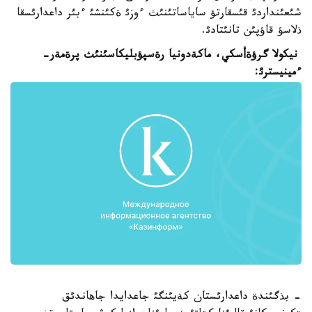
شئعئنداردئ قئسقارتؤ ساياساتئنئث ءوزئ ةكئنشئ ءبئر داعدارئسقا
ذلاسؤ قاؤپئن تانئتادئ.
نيكولا گرؤةأسكي، ماكةدونيا رةسپؤبليكاسئنئث پرةمةر-
ءمينيسترئ:
- بذگئندة داعدارئستان كةيئنگئ جاعدايدا جاهاندئق