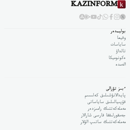
KAZINFORM
بوليمدەر
وقيعا
ساياسات
تالداۋ
ەكونوميكا
الەمدە
ءبىز تۋرالى
پايدالانۋشىلىق كەلىسىم
قۇپىيالىلىق ساياساتى
مەملەكەتتىك رامىزدەر
جەمقورلىققا قارسى شارالار
مەملەكەتتىك ساتىپ الۋلار