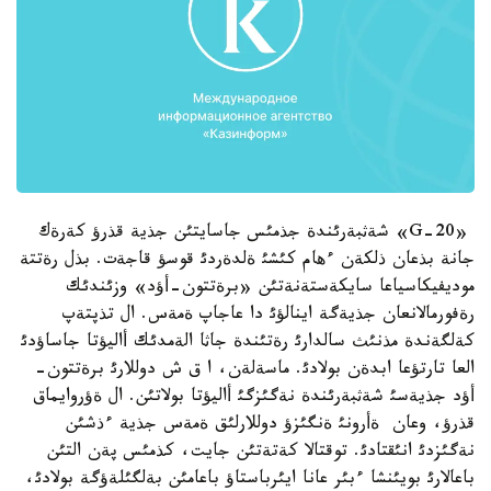
«G-20» شةثبةرئندة جذمئس جاسايتئن جذية قذرؤ كةرةك
جانة بذعان ذلكةن ءهام كئشئ ةلدةردئ قوسؤ قاجةت. بذل رةتتة
موديفيكاسياعا سايكةستةنةتئن «برةتتون-أؤد» وزئندئك
رةفورمالانعان جذيةگة اينالؤئ دا عاجاپ ةمةس. ال تذپتةپ
كةلگةندة مذنئث سالدارئ رةتئندة جاثا الةمدئك أاليؤتا جاساؤدئ
العا تارتؤعا ابدةن بولادئ. ماسةلةن، ا ق ش دوللارئ برةتتون-
أؤد جذيةسئ شةثبةرئندة نةگئزگئ أاليؤتا بولاتئن. ال ةؤروايماق
قذرؤ، وعان ةأرونئ ةنگئزؤ دوللارلئق ةمةس جذية ءذشئن
نةگئزدئ انئقتادئ. توقتالا كةتةتئن جايت، كذمئس پةن التئن
باعالارئ بويئنشا ءبئر عانا ايئرباستاؤ باعامئن بةلگئلةؤگة بولادئ،