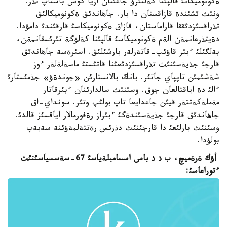
ةكونوميكانئ قالپئنا كةلتئرؤ جاعئنان ازيا كوش باستاپ تذر.
ونئث ئشئندة قازاقستان دا بار. جاهاندئق ةكونوميكالئق
تذراقسئزدئققا قاراماستان، قازاق ةكونوميكاسئ قارقئندئ دامؤدا.
دةيتذرعانمةن الةم ةكونوميكاسئ قالپئنا كةلؤگة تئرئسقانمةن،
بةلگئلئ ءبئر قاؤئپ-قاتةرلةر بارشئلئق. اسئرةسة جاهاندئق
قارجئ جذيةسئنئث تذراقسئزدئعئنا قاتئستئ ماسةلةلةر ءوز
شةشئمئن تاپپاي جاتئر. بانك بالانستارئن «جوندةؤ» جذمئستارئ
ءالئ دة اياقتالعان جوق. وسئنئث سالدارئنان ءبئرقاتار
مةملةكةتتةر قيئن جاعدايعا تاپ بولئپ وتئر. سونداي-اق
جاهاندئق قارجئ جذيةسئندةگئ ءبئراز رةفورمالار اياقسئز قالدئ.
وسئنئث بارلئعئ دا قارجئنئث دذرئس رةتتةلمةؤئنة سةبةپ
بولؤدا.
أؤك ةرةميچ، ب ذ ذ باس اسسامبلةياسئ 67-سةسسياسئنئث
ءتوراعاسئ: