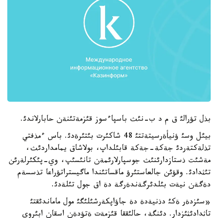
بذل تؤرالئ ق م د ب-نئث باسپاءسوز قئزمةتئنةن حابارلاندئ.
بيئل وسئ ؤنيأةرسيتةتتئ 48 شاكئرت بئتئرةدئ. باس ءمذفتي
تذلةكتةردئ جةكة-جةكة قابئلداپ، بولاشاق يمامداردئث،
مةشئت ذستازدارئنئث جوسپارلارئمةن تانئسئپ، وي-پئكئرلةرئن
تئثدادئ. وقؤئن جالعاستئرؤ ماقساتئندا ماگيستراتؤراعا تذسسةم
دةگةن نيةت بئلدئرگةندةرگة دة اق جول تئلةدئ.
«سئزدةر ةكئ دذنيةدة دة جاؤاپكةرشئلئگئ مول ماماندئقتئ
تاثدادئثئزدار. دئنگة، حالئققا قئزمةت ةتؤدةن اسقان ابئروي