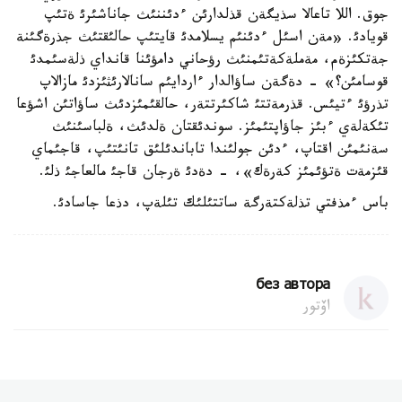
جوق. اللا تاعالا سذيگةن قذلدارئن ءدئننئث جاناشئرئ ةتئپ
قويادئ. «مةن اسئل ءدئنئم يسلامدئ قايتئپ حالئقتئث جذرةگئنة
جةتكئزةم، مةملةكةتئمنئث رؤحاني دامؤئنا قانداي ذلةسئمدئ
قوسامئن؟» - دةگةن ساؤالدار ءاردايئم سانالارئثئزدئ مازالاپ
تذرؤئ ءتيئس. قذرمةتتئ شاكئرتتةر، حالقئمئزدئث ساؤاتئن اشؤعا
تئكةلةي ءبئز جاؤاپتئمئز. سوندئقتان ةلدئث، ةلباسئنئث
سةنئمئن اقتاپ، ءدئن جولئندا تاباندئلئق تانئتئپ، قاجئماي
قئزمةت ةتؤئمئز كةرةك»، - دةدئ ةرجان قاجئ مالعاجئ ذلئ.
باس ءمذفتي تذلةكتةرگة ساتتئلئك تئلةپ، دذعا جاسادئ.
без автора
اۆتور