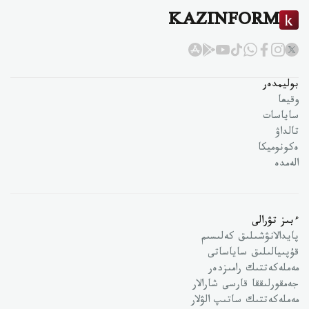
KAZINFORM
بوليمدەر
وقيعا
ساياسات
تالداۋ
ەكونوميكا
الەمدە
ءبىز تۋرالى
پايدالانۋشىلىق كەلىسىم
قۇپىيالىلىق ساياساتى
مەملەكەتتىك رامىزدەر
جەمقورلىققا قارسى شارالار
مەملەكەتتىك ساتىپ الۋلار