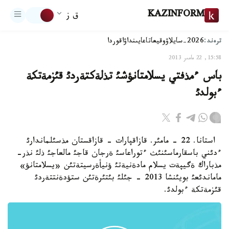
KAZINFORM
ق ز
ترەند:
2026-سايلاۋ
وقيعا
تاعايىنداۋ
اقوردا
15:58, 22 مامىر 2013
باس ءمذفتي يسلامتانؤشئ تذلةكتةردئ قئزمةتكة
ءبولدئ
استانا. 22 - مامئر. قازاقپارات - قازاقستان مذسئلماندارئ
ءدئني باسقارماسئنئث ءتوراعاسئ ةرجان قاجئ مالعاجئ ذلئ نذر-
مذباراك ةگيپةت يسلام مادةنيةتئ ؤنيأةرسيتةتئن «يسلامتانؤ»
ماماندئعئ بويئنشا 2013 - جئلئ بئتئرةتئن ستؤدةنتتةردئ
قئزمةتكة ءبولدئ.