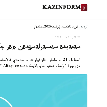
KAZINFORM
ترەند:
اقوردا
تاعايىنداۋ
وقيعا
2026-سايلاۋ
08:26, 21 مامىر 2013
سةمةيدة سةمسةرلةسؤدةن «ةر جانئب
استانا. 21 - مامئر. قازاقپارات - سةمةي 
تؤرنيرئ ءوتتئ، دةپ حابارلايدئ Аltaynews.kz ءتئلشئسئ.