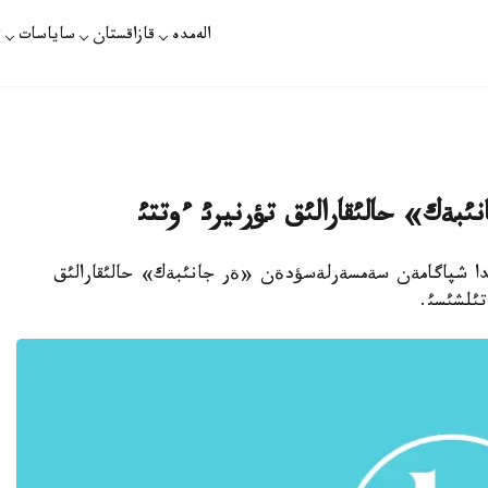
الەمدە
قازاقستان
ساياسات
ت
ةك» حالئقارالئق تؤرنيرئ ءوتتئ
قالاسئندا شپاگامةن سةمسةرلةسؤدةن «ةر جانئبةك» حالئقارالئق