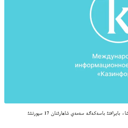
سةمةي قالاسئ ئشكئ ساياسات ءبولئمئنئث حابارلاؤئنشا، بايراقتئ باسةكةگة سةمةي شاهارئنان 17 سپورتشئ