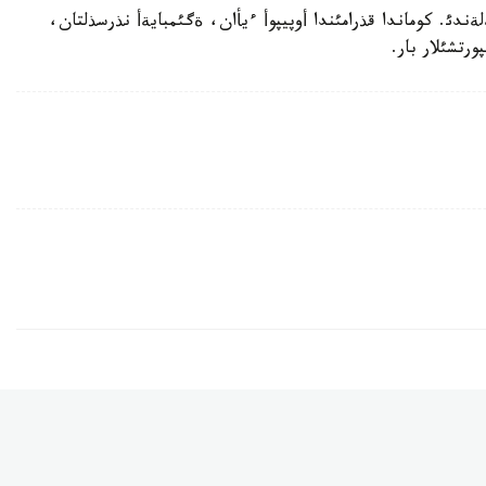
 سةمةي قذراماسئ 3 - ورئندئ يةلةندئ. كوماندا قذرامئندا أوپيپوأ ءيأان، ةگئمبايةأ نذرسذلتان،
ورتشئلار بار.