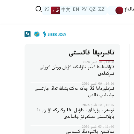
الداۋ
KZ
QZ
РУ
EN
中文
ق ز
ЎЗ
تاقىرىپقا قاتىستى
13:06, 08 تامىز 2026
قازاقستاندا ءبىر تاۋلىكتە ءۇش ورمان ءورتى
تىركەلدى
14:56, 06 تامىز 2026
قىزىلوردادا 32 جەكە مەكتەپتىڭ تەڭ جارتىسى
جابىلىپ قالدى
10:07, 06 تامىز 2026
نوسەر، بۇرشاق، داۋىل: 16 وڭىرگە اۋا رايىنا
بايلانىستى ەسكەرتۋ جاسالدى
11:40, 05 تامىز 2026
سەكسەن باتىردىڭ كىسەسى