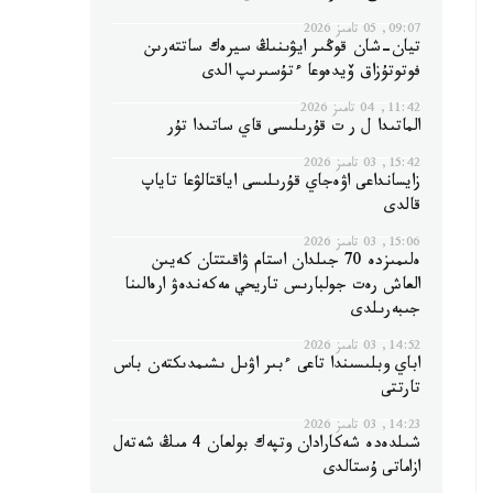
09:07, 05 تامىز 2026
تيان-شان قوڭىر ايۋىنىڭ سيرەك ساتتەرىن
فوتوتۇزاق ۆيدەوعا ءتۇسىرىپ الدى
11:42, 04 تامىز 2026
الماتىدا ل ر ت قۇرىلىسى قاي ساتىدا تۇر
15:42, 03 تامىز 2026
زايسانداعى اۋەجاي قۇرىلىسى اياقتالۋعا تاياپ
قالدى
15:06, 03 تامىز 2026
ەلىمىزدە 70 جىلدان استام ۋاقىتتان كەيىن
العاش رەت جولبارىس تاريحي مەكەندەۋ ارەالىنا
جىبەرىلدى
14:52, 03 تامىز 2026
اباي وبلىسىندا تاعى ءبىر اۋىل ىشىمدىكتەن باس
تارتتى
14:23, 03 تامىز 2026
شىلدەدە شەكارادان وتپەك بولعان 4 مىڭ شەتەل
ازاماتى ۇستالدى