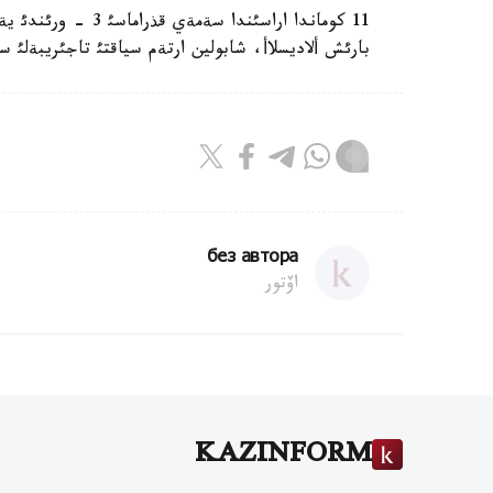
11 كوماندا اراسئندا
بارئش ألاديسلاأ، شابولين ارتةم سياقتئ تاجئريبةلئ سپ
без автора
اۆتور
KAZINFORM