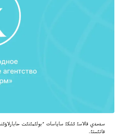
قاتئستئ.