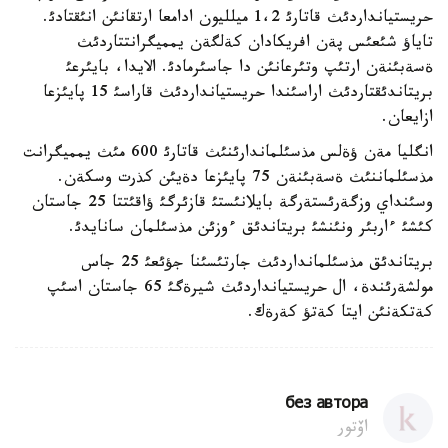
حريستيانداردئث قاتارئ 1،2 ميلليون ادامعا ارتقانئن انئقتادئ.
تاياؤ شئعئس پةن افريكادان كةلگةن يمميگرانتتاردئث
ةسةبئنةن ارتئپ وتئرعانئن دا جاسئرمادئ. الايدا، بايئرعئ
بريتاندئقتاردئث اراسئندا حريستيانداردئث قاراسئ 15 پايئزعا
ازايعان.
انگليا مةن ؤةلس مذسئلماندارئنئث قاتارئ 600 مئث يمميگرانت
مذسئلماننئث ةسةبئنةن 75 پايئزعا دةيئن كذرت وسكةن.
وسئنداي وزگةرئستةرگة بايلانئستئ قازئرگئ ؤاقئتتا 25 جاستان
كئشئ ءاربئر ونئنشئ بريتاندئق ءوزئن مذسئلمان سانايدئ.
بريتاندئق مذسئلمانداردئث جارتئسئنا جؤئعئ 25 جاس
مولشةرئندة، ال حريستيانداردئث شيرةگئ 65 جاستان اسئپ
كةتكةنئن ايتا كةتؤ كةرةك.
без автора
اۆتور