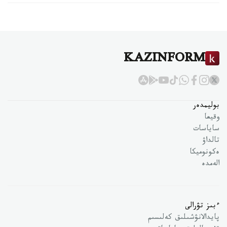
KAZINFORM
بوليمدەر
وقيعا
ساياسات
تالداۋ
ەكونوميكا
الەمدە
ءبىز تۋرالى
پايدالانۋشىلىق كەلىسىم