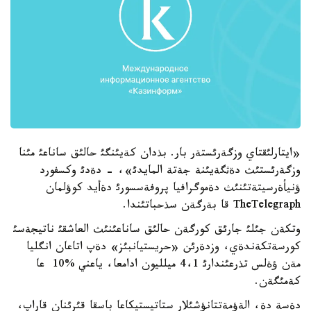
«ايتارلئقتاي وزگةرئستةر بار. بذدان كةيئنگئ حالئق ساناعئ مئنا
وزگةرئستئث دةثگةيئنة جةتة المايدئ»، - دةدئ وكسفورد
ؤنيأةرسيتةتئنئث دةموگرافيا پروفةسسورئ دةأيد كوؤلمان
TheTelegraph قا بةرگةن سذحباتئندا.
وتكةن جئلئ جارئق كورگةن حالئق ساناعئنئث العاشقئ ناتيجةسئ
كورسةتكةندةي، وزدةرئن «حريستيانبئز» دةپ اتاعان انگليا
مةن ؤةلس تذرعئندارئ 4،1 ميلليون ادامعا، ياعني %10 عا
كةمئگةن.
دةسة دة، الةؤمةتتانؤشئلار ستاتيستيكاعا باسقا قئرئنان قاراپ،