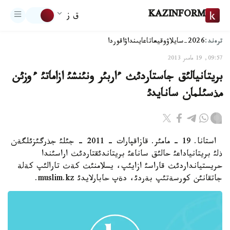
KAZINFORM
ق ز
ترەند:
2026-سايلاۋ
وقيعا
تاعايىنداۋ
اقوردا
09:57, 19 مامىر 2013
بريتانيالئق جاستاردئث ءاربئر ونئنشئ ازاماتئ ءوزئن
مذسئلمان سانايدئ
استانا. 19 - مامئر. قازاقپارات - 2011 - جئلئ جذرگئزئلگةن
ذلئ بريتانياداعئ حالئق ساناعئ بريتاندئقتاردئث اراسئندا
حريستيانداردئث قاراسئ ازايئپ، يسلامنئث كةث تارالئپ كةلة
جاتقانئن كورسةتئپ بةردئ، دةپ حابارلايدئ muslim.kz.