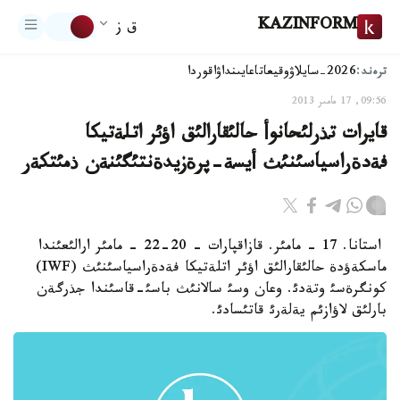
KAZINFORM
ق ز
ترەند:
2026-سايلاۋ
وقيعا
تاعايىنداۋ
اقوردا
09:56, 17 مامىر 2013
قايرات تذرلئحانوأ حالئقارالئق اؤئر اتلةتيكا
فةدةراسياسئنئث أيسة-پرةزيدةنتئگئنةن ذمئتكةر
استانا. 17 - مامئر. قازاقپارات - 20-22 - مامئر ارالئعئندا
ماسكةؤدة حالئقارالئق اؤئر اتلةتيكا فةدةراسياسئنئث (IWF)
كونگرةسئ وتةدئ. وعان وسئ سالانئث باسئ-قاسئندا جذرگةن
بارلئق لاؤازئم يةلةرئ قاتئسادئ.