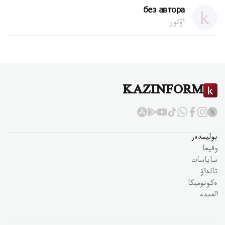
без автора
اۆتور
KAZINFORM
بوليمدەر
وقيعا
ساياسات
تالداۋ
ەكونوميكا
الەمدە