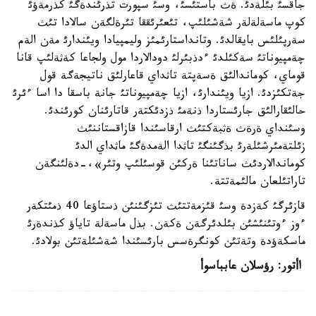
جاقسئ بئلةدئ. ةث باستئسئ، وسئ سپورت تذرئندةگئ كذرمةؤئ
كوپ ماسةلةلةر شةشئلئپ، تئعئرئققا تئرةلگةن سالادا تئث
سةرپئلئس بايقالدئ. وتانداستارئمئز وليمپيادا ويئندارئ مةن الةم
چةمپيوناتئ سةكئلدئ ءدذبئرلئ دودالاردا مول ولجاعا كةثةلئپ قانا
قوماي، كوماندالئق ةسةپتة تاثداي قاعارلئق ناتيجةگة قول
جةتكئزدئ. ازيا ويئندارئ، ازيا چةمپيوناتئ جانة باسقا دا اسا ءئرئ
حالئقارالئق جارئستاردا ذنةمئ ذزدئكتةر قاتارئنان كورئندئ.
وسئنداي ةرةث ةثبةكتئث ارقاسئندا قازاقستاننئث
زئلتةمئرشئلةرئ بذگئنگئ تاثدا الةمدةگئ ماثداي الدئ
كوماندالاردئث ساناتئنا ةركئن قوسئلئپ وتئر»،-دةلئنگةن
تاراتئلعان مالئمةتتة.
قازئرگئ كةزدة وسئ قئزمةتتئث تئزگئنئن ذستاؤعا 40 ذمئتكةر
ءوز ءوتئنئشئن بئلدئرگةن ةكةن. بذل ماسةلة تاياؤ كذندةرئ
ماسكةؤدة وتةتئن كونگرةسس بارئسئندا شةشئلةتئن بولادئ.
اأتور: رؤسلان عابباسوأ