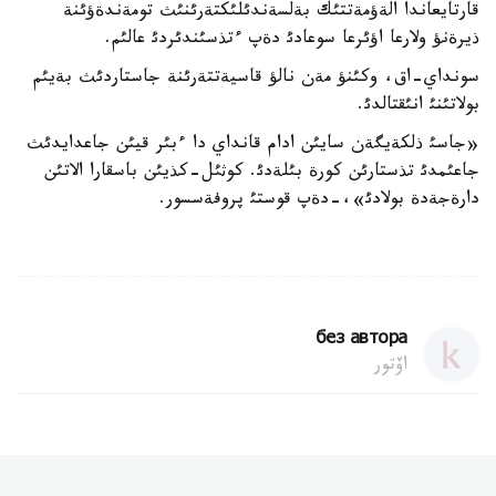
قارتايعاندا الةؤمةتتئك بةلسةندئلئكتةرئنئث تومةندةؤئنة
ذيرةنؤ ولارعا اؤئرعا سوعادئ دةپ ءتذسئندئردئ عالئم.
سونداي-اق، وكئنؤ مةن نالؤ قاسيةتتةرئنة جاستاردئث بةيئم
بولاتئنئ انئقتالدئ.
«جاسئ ذلكةيگةن سايئن ادام قانداي دا ءبئر قيئن جاعدايدئث
جاعئمدئ تذستارئن كورة بئلةدئ. كوثئل-كذيئن باسقارا الاتئن
دارةجةدة بولادئ»،-دةپ قوستئ پروفةسسور.
без автора
اۆتور