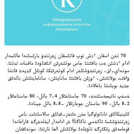
70 تةن اسقان ءذش توپ قاتئسقان زةرتتةؤ بارئسئندا عالئمدار
ادام ءذشئن ةث باقئتتئ جاس مولشةرئن انئقتاؤدئ ماقسات تذتتئ.
سونداي-اق، زةرتتةؤشئلةر ادام كوتةرئثكئ كوثئل كذيدة قانشا
ؤاقئت بولاتئنئن، ءوزئن باقئتتئ سانايتئن، سانامايتئنئن بالدئق
جذية بويئنشا باعالادئ.
ةسةپ ناتيجةسئندة، 70 جاستاعئلار 7،4 بالل، 80 جاستاعئلار
8،2 بالل، 90 جاستان جوعارئلار -8،8 بالل جينادئ.
كلينيكالئق تاناتولوگيا مةن مئنةز-قذلئق سالاسئنئث باس
زةرتتةؤشئسئ تاكةسي ناكاگاأا ةر ادامدار ايةلدةرگة قاراعاندا
قوعامدئق پئكئرگة تاؤةلدئ بولاتئنئن العا تارتتئ. سوندئقتان