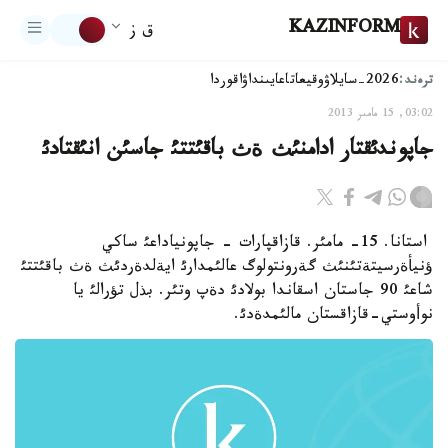
KAZINFORM
ق ز
ترەند:
2026-سايلاۋ
وقيعا
تاعايىنداۋ
اقوردا
03:02, 15 مامىر 2013
جاپوندئقتار ادامنئث ةث باقئتتئ جاسئن انئقتادئ
استانا. 15- مامئر. قازاقپارات - جاپونياداعئ ساكي
ؤنيأةرسيتةتئنئث گةرونتولوگ عالئمدارئ ايةلدةردئث ةث باقئتتئ
شاعئ 90 جاستان اسقاندا بولادئ دةپ وتئر. بذل تؤرالئ يا
نوأوستي-قازاقستان مالئمدةدئ.