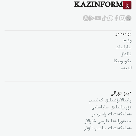
KAZINFORM
بوليمدەر
وقيعا
ساياسات
تالداۋ
ەكونوميكا
الەمدە
ءبىز تۋرالى
پايدالانۋشىلىق كەلىسىم
قۇپىيالىلىق ساياساتى
مەملەكەتتىك رامىزدەر
جەمقورلىققا قارسى شارالار
مەملەكەتتىك ساتىپ الۋلار