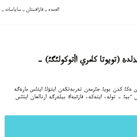
الەمدە
قازاقستان
ساياسات
ت
دة (تويوتا كامري اأتوكولئگئ) -
ئ شاهارئن ةكئ كذن بويئ جئرمةن تةربةتكةن ايتؤلئ ايتئس مارةگة
ش ءبيئ - تولة، ايتةكة، قازئبةك بيلةرگة ارنالعان ايتئس