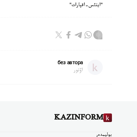
"ايتئس-اقپارات"
без автора
اۆتور
KAZINFORM
بوليمدەر