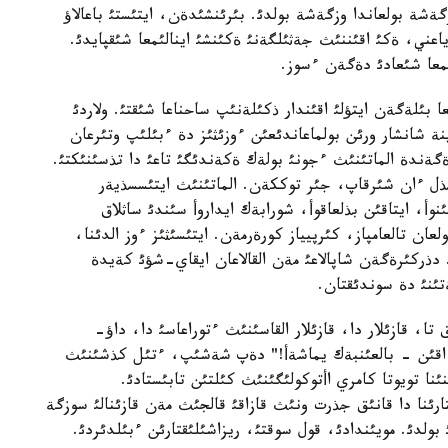
شة بولعاندا وزگةشة بولدئ. بئرئنشئدةن، ايتئستئ باعالاؤ
ياعني، ةكئ اقئننئث جةثئلگةنئ ةكئنشئ اينالئمعا شئقپايدئ.
ئمعا شئعادئ دةگةن ءسوز.
بئلةگةن ايتؤلئ اقئندار ذكئلةنئپ ساحناعا شئقتئ. ولاردئ
نة شانشار ورئن بولماعاندئعئن ءوزئثئز دة ءبئلئپ وتئرعان
ةگةندة الماتئنئث ءجونئ بولةك ةكةندئگئ تاعئ دا تذسئنئكتئ.
بذل ءان شئرقاپ، جئر توككةن. الماتئنئث ايتئسسذيةر
وأ، ايتاقئن بذلعاقوأ، شورابةك ايداروأ سئندئ ساثلاق
عان تالعامپاز، كئرپيياز كورةرمةن. ايتئسئثئز ءوز الدئنا،
دذركئرةگةن شاپالاعئ مةن القالاعان ايقاي-شؤئ كةيدة
تئنئ دة سوندئقتان.
ا، قازئلار دا، قازئلار القاسئنئث ءتوراعاسئ دا، داؤ-
ئق اقئن - بالعئنبةك يماشةأ!" دةپ شةشئپ، ءتئل كذشئنئث
ئنا تويوتا كامري اأتوكولئگئنئث كئلتئن تابئستادئ.
ارئنا دا قانئق جذرت ونئث قازاقئ قالجئث مةن قازئنالئ سوزگة
بولدئ. مويئندادئ، قول سوقتئ، ريزاشئلئقتارئن ءبئلدئردئ.