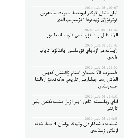
09:07, 05 تامىز 2026
تيان-شان قوڭىر ايۋىنىڭ سيرەك ساتتەرىن
فوتوتۇزاق ۆيدەوعا ءتۇسىرىپ الدى
11:42, 04 تامىز 2026
الماتىدا ل ر ت قۇرىلىسى قاي ساتىدا تۇر
15:42, 03 تامىز 2026
زايسانداعى اۋەجاي قۇرىلىسى اياقتالۋعا تاياپ
قالدى
15:06, 03 تامىز 2026
ەلىمىزدە 70 جىلدان استام ۋاقىتتان كەيىن
العاش رەت جولبارىس تاريحي مەكەندەۋ ارەالىنا
جىبەرىلدى
14:52, 03 تامىز 2026
اباي وبلىسىندا تاعى ءبىر اۋىل ىشىمدىكتەن باس
تارتتى
14:23, 03 تامىز 2026
شىلدەدە شەكارادان وتپەك بولعان 4 مىڭ شەتەل
ازاماتى ۇستالدى