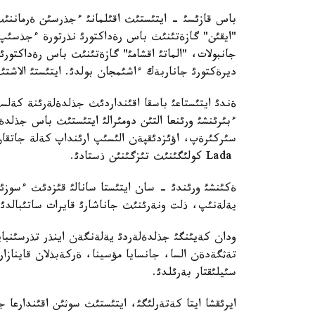
باس قازئسئ - ايتئستئث اقئلمانئ ءجذرسئن ةرماننئث ء
"ايقئن" گازةتئنئث باس رةداكتورئ نذرتورة ءجذسئپ
جانبولات، "الماتئ اقشامئ" گازةتئنئث باس رةداكتور
ديرةكتورئ جاناربةك ءاشئمجان بولدئ. ايتئستئ الاشتئث 
ةندئ ايتئستاعئ باسقا اقئنداردئث جذلدةلةرئنة كةلس
ءبئرئنشئ ورئنعا التئن دومئرالئ ايتئستئث باس جذلد
سئركئرةپ، اؤئزدئقپةن الئسئپ ارئنداپ كةلة جاتقان 
Lada كولئگئنئث تئزگئنئن ذستادئ.
ةكئنشئ ورئندئ - سان ايتئستا سانالئ قئزدئث ءسوزئن
يةلةنئپ، ذلت ونةرئنئث جاناشارئ قايرات ساتئبالدئ
سئيلئقتار بةرئلدئ.
ايرئقشا ايتا كةتةرلئگئ، ايتئستئث سوثئن اقئندارعا ج