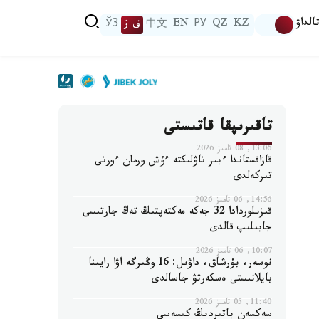
الداۋ
KZ
QZ
РУ
EN
中文
ق ز
ЎЗ
تاقىرىپقا قاتىستى
13:06, 08 تامىز 2026
قازاقستاندا ءبىر تاۋلىكتە ءۇش ورمان ءورتى
تىركەلدى
14:56, 06 تامىز 2026
قىزىلوردادا 32 جەكە مەكتەپتىڭ تەڭ جارتىسى
جابىلىپ قالدى
10:07, 06 تامىز 2026
نوسەر، بۇرشاق، داۋىل: 16 وڭىرگە اۋا رايىنا
بايلانىستى ەسكەرتۋ جاسالدى
11:40, 05 تامىز 2026
سەكسەن باتىردىڭ كىسەسى