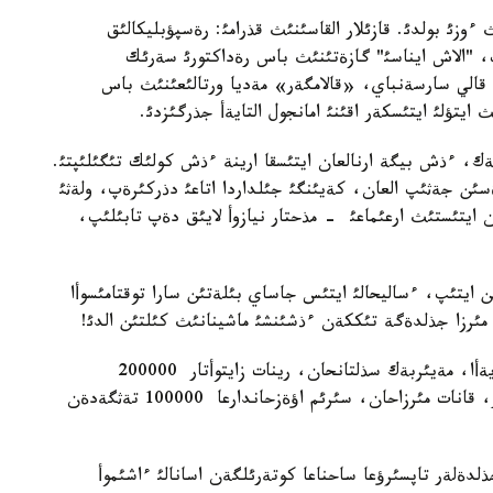
وزئ بولدئ. قازئلار القاسئنئث قذرامئ: رةسپؤبليكالئق
، "الاش ايناسئ" گازةتئنئث باس رةداكتورئ سةرئك
ئ قالي سارسةنباي، «قالامگةر» مةديا ورتالئعئنئث باس
ايتؤلئ ايتئسكةر اقئنئ امانجول التايةأ جذرگئزدئ.
ةك، ءذش بيگة ارنالعان ايتئسقا ارينة ءذش كولئك تئگئلئپتئ.
ةسئن جةثئپ العان، كةيئنگئ جئلداردا اتاعئ دذركئرةپ، ولةثئ
ايتئستئث ارعئماعئ - مذحتار نيازوأ لايئق دةپ تابئلئپ،
 ايتئپ، ءساليحالئ ايتئس جاساي بئلةتئن سارا توقتامئسوأا
 مئرزا جذلدةگة تئككةن ءذشئنشئ ماشينانئث كئلتئن الدئ!
ودان كةيئنگئ جذلدةلةردئ يةلةنگةن اينذر تذرسئنبايةأا، مةيئربةك سذلتانحان، رينات زايتوأتار 200000
تةثگةدةن السا، جانسايا مؤسينا، ةركةبذلان قاينازار، قانات مئرزاحان، سئرئم اؤةزحاندارعا 100000 تةثگةدةن
ذلدةلةر تاپسئرؤعا ساحناعا كوتةرئلگةن اسانالئ ءاشئموأ