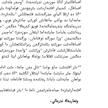
اقساقالئمئز اتالئ سوزبةن تذيئندةدئ. "وسةر ةلدئث 
اقساقال، كةيبئر اقئنداردئث بئرةؤدةن قولداؤدئ بئرةؤ
ءالئ دة ارئلا الماي جذرگةنئنة قئنجئلئس ءبئلدئردئ.
جاعدايئ نة بولئپ جاتقانئن كورئپ جاتئرمئز عوي، و
دذربةلةثگة يتةرمةلةگةندئ قويؤ كةرةك" دةگةن ءسوزد
ريناتتئث ةلباسئ جايئنداعئ ايتقان سوزدةرئ ءماجبذر 
دةگةنمةن ءوزئ سوزگة توقتاعان، وزگةنئ سوزئنة توق
اقساقالدئث سوزئنة بئلدئرگةن ريزاشئلئعئنان دا كوپ 
ةلباسشئلارئنئث قادئرئن ءوزئنئث ءؤاجدئ سوزدةرئمةن 
دةگةن جذرتتئث ئقئلاسئ بولةك بولعانئن ايتا كةتؤ 
"ءبئر اقئننئث ساؤ بولسا ءتئل مةن جاعئ، مئث ادام
ايتؤلئ جئر سايئسئ جايئندا ايتئلار اثگئمة ءالئ دةپ كو
بولعان جايدئث بايانئ رةتئندة وسئنئ قاناعات تذتا تذر
اقئندارئمئزدئ جذلدةلةرئمةن تاعئ دا ءبئر قذتتئقتايمئ
وثعاربةك نذرعالي،