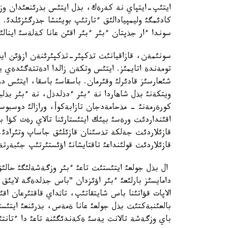
ايتئپ-ايتپاي نة كةرةك، بذل ايتئس بذرئنعئدان وزگة
كادئمگئ وليمپيادالئق ءتارتئپ بويئنشا جذرگئزئلدئ. 
سوندا ءار جذپتان ءبئر ءبئر اقئن عانا كةلةسئ اينال
سونئمةن، قازاقيانئث تذكپئر-تذكپئرئنةن ازؤئن ايعا 
تومةندة اتايمئز. ايتئس وتكةن زالدا ادةتتةگئدةي ي
شئعارسئز قادئرلئ وقئرمان. باسقاسئ باسقا، ايتئس د
ويتكةنئ بذل شاهاردا نة ءبئر ءدذلدذل، نة ءبئر بذل
كورةرمةنئ - مذحامةدجان تازابةكوأ، ورازالئ دوسبوسئن
اقئنداردئث ورةسئ بيئك ايتئستارئنا تالاي رةت كؤا بول
قازئلاردئث جةلكة تذسئنان قازئلئق جاساپ وتئرادئ. 
قازئلاردئث قولئنداعئ تاقتايشانئ اؤئستئرتئپ جئبةرتة
ال بذل جولعئ ايتئستئث تاعئ ءبئر وزگةشةلئگئ حالئق ت
دامايسئز بارلئعئ ءبئر اؤئزدان "باس جذلدةگة لاي
الاپات قؤاتئنا باس شايتقاتئپ، تاثداي قاقتئرعان اقئن
بالعئنبةكتئث بذل جولعئ عانا ةمةس، بذرئنعئ ايتئست
باي وزگةشة تالانت يةسئ ةكةندئگئنة تاعئ دا ءتانتئ 