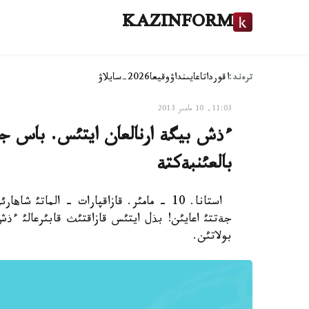
KAZINFORM
ترەند:
اقوردا
تاعايىنداۋ
وقيعا
2026-سايلاۋ
11:03, 10 مامىر 2013
ءذش بيگة ارنالعان ايتئس. باس جذل
بالعئنبةكتة
استانا. 10 - مامئر. قازاقپارات - المات
جةتتئ اعايئن! بذل ايتئس قازاقتئث قابئرعالئ ءذ
بولاتئن.