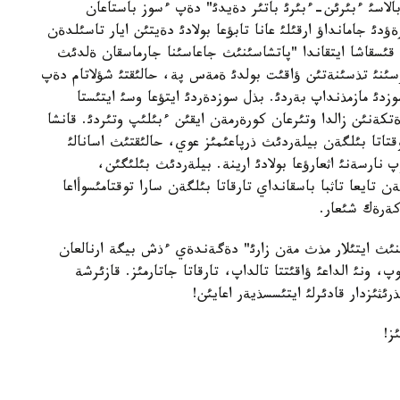
بالاسئ ءبئرئن-ءبئرئ باتئر دةيدئ" دةپ ءسوز باستاعان
دئ جامانداؤ ارقئلئ عانا تابؤعا بولادئ دةيتئن ايار تاسئلدةن
 قئسقاشا ايتقاندا "پاتشاسئنئث جاعاسئنا جارماسقان ةلدئث
سئنئ تذسئنةتئن ؤاقئت بولدئ ةمةس پة، حالئقتئ شؤلاتام دةپ
ئ مازمذنداپ بةردئ. بذل سوزدةردئ ايتؤعا وسئ ايتئستا
ةتكةنئن زالدا وتئرعان كورةرمةن ايقئن ءبئلئپ وتئردئ. قانشا
تاتا بئلگةن بيلةردئث ذرپاعئمئز عوي، حالئقتئث اسانالئ
نارسةنئ اثعارؤعا بولادئ ارينة. بيلةردئث بئلئگئن،
تايعا تاثبا باسقانداي تارقاتا بئلگةن سارا توقتامئسوأاعا
كةرةك شئعار.
نئث ايتئلار مذث مةن زارئ" دةگةندةي ءذش بيگة ارنالعان
پ، ونئ الداعئ ؤاقئتتا تالداپ، تارقاتا جاتارمئز. قازئرشة
ئثئزدار قادئرلئ ايتئسسذيةر اعايئن!
ز!