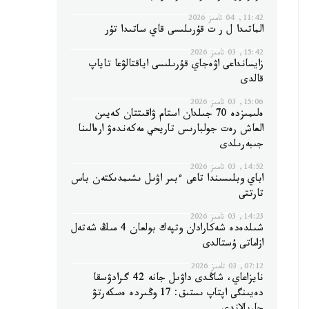
11:42, 04 تامىز 2026
الماتىدا ل ر ت قۇرىلىسى قاي ساتىدا تۇر
15:42, 03 تامىز 2026
زايسانداعى اۋەجاي قۇرىلىسى اياقتالۋعا تاياپ
قالدى
15:06, 03 تامىز 2026
ەلىمىزدە 70 جىلدان استام ۋاقىتتان كەيىن
العاش رەت جولبارىس تاريحي مەكەندەۋ ارەالىنا
جىبەرىلدى
14:52, 03 تامىز 2026
اباي وبلىسىندا تاعى ءبىر اۋىل ىشىمدىكتەن باس
تارتتى
14:23, 03 تامىز 2026
شىلدەدە شەكارادان وتپەك بولعان 4 مىڭ شەتەل
ازاماتى ۇستالدى
07:12, 03 تامىز 2026
نايزاعاي، شاڭدى داۋىل جانە 42 گرادۋسقا
دەيىنگى اپتاپ ىستىق: 17 وڭىردە ەسكەرتۋ