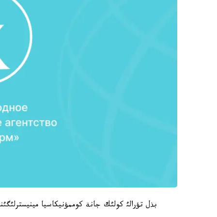
بذل تؤرالئ كولئك جانة كوممؤنيكاسيا مينيسترلئگئنئ