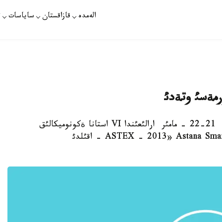
الەمدە
قازاقستان
ساياسات
ت
رمةسئ وتةدئ
استانا. 3 - مامئر. قازاقپارات - اعئمداعئ جئلعئ 21-22 - مامئر ارالئعئندا VI استانا ةكونوميكالئق
فورؤمئ اياسئندا «ASTEX - 2013» Astana Smart Technologies Exhibition - اقئلدئ