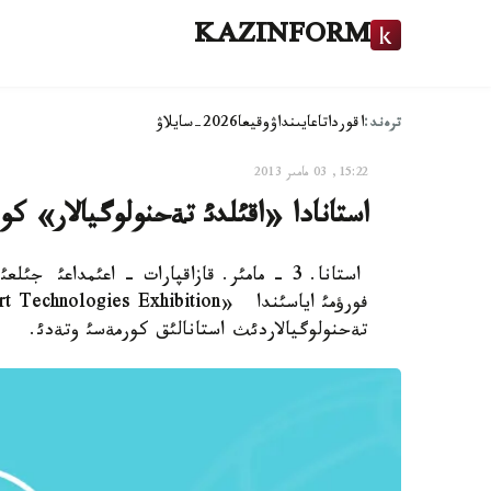
KAZINFORM
ترەند:
اقوردا
تاعايىنداۋ
وقيعا
2026-سايلاۋ
15:22, 03 مامىر 2013
استانادا «اقئلدئ تةحنولوگيالار» كو
تةحنولوگيالاردئث استانالئق كورمةسئ وتةدئ.