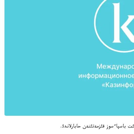
ث باسپاءسوز قئزمةتئنةن حابارلاندئ.