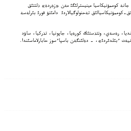
 جانة كوممؤنيكاسيا مينيسترلئگئ مةن «زةردة» ذلتتئق
ئق-كوممؤنيكاسيالئق تةحنولوگيالاردئ دامئتؤ قورئ بئرلةسة
نديا، رةسةي، وثتذستئك كورةيا، جاپونيا، تذركيا، ساؤد