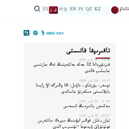
الداۋ
KZ
QZ
РУ
EN
中文
ق ز
ЎЗ
تاقىرىپقا قاتىستى
14:56, 06 تامىز 2026
قىزىلوردادا 32 جەكە مەكتەپتىڭ تەڭ جارتىسى
جابىلىپ قالدى
10:07, 06 تامىز 2026
نوسەر، بۇرشاق، داۋىل: 16 وڭىرگە اۋا رايىنا
بايلانىستى ەسكەرتۋ جاسالدى
11:40, 05 تامىز 2026
سەكسەن باتىردىڭ كىسەسى
09:07, 05 تامىز 2026
تيان-شان قوڭىر ايۋىنىڭ سيرەك ساتتەرىن
فوتوتۇزاق ۆيدەوعا ءتۇسىرىپ الدى