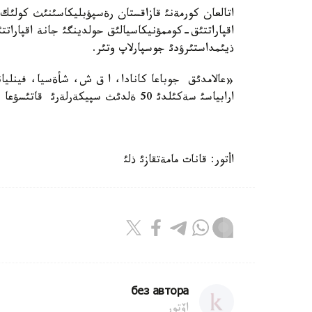
اتالعان كورمةنئ قازاقستان رةسپؤبليكاسئنئث كولئك
اقپاراتتئق-كوممؤنيكاسيالئق حولدينگئ جانة اقپاراتت
ذيئمداستئرؤدئ جوسپارلاپ وتئر.
«عالامدئق جوباعا كانادا، ا ق ش، شأةسيا، فينليا
ارابياسئ سةكئلدئ 50 ةلدئث سپيكةرلةرئ قاتئسؤعا نيةت ءبئلدئردئ»، - دةلئنگةن باسپاءسوز حابارلاماسئندا.
اأتور: قانات مامةتقازئ ذلئ
без автора
اۆتور