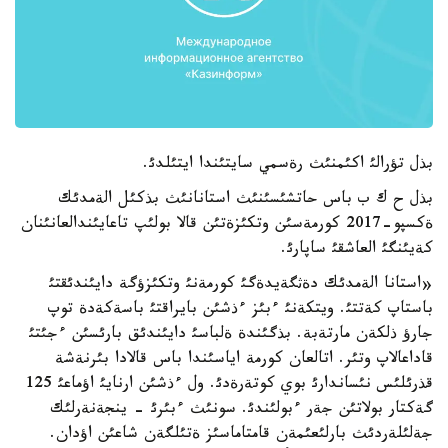
بذل تؤرالئ اكئمنئث رةسمي سايتئندا ايتئلدئ.
بذل ح ك ب باس حاتشئسئنئث استانانئث بذكئل الةمدئك
ةكسپو-2017 كورمةسئن وتكئزةتئن قالا بولئپ تاعايئندالعانئنان
كةيئنگئ العاشقئ ساپارئ.
«استانا الةمدئك دةثگةيدةگئ كورمةنئ وتكئزؤگة دايئندئقتئ
باستاپ كةتتئ. ويتكةنئ ءبئز ءذشئن بايراقتئ باسةكةدة توپ
جارؤ ذلكةن مارتةبة. بذگئندة ةلباسئ دايئندئق بارئسئن ءجئتئ
قاداعالاپ وتئر. اتالعان كورمة اياسئندا باس قالادا بئرنةشة
قذرئلئس نئساندارئ بوي كوتةرةدئ. ول ءذشئن ارنايئ اؤماعئ 125
گةكتار بولاتئن جةر ءبولئندئ. سونئث ءبئرئ - ينجةنةرلئك
جةلئلةردئث بارلئعئمةن قامتاماسئز ةتئلگةن شاعئن اؤدان.