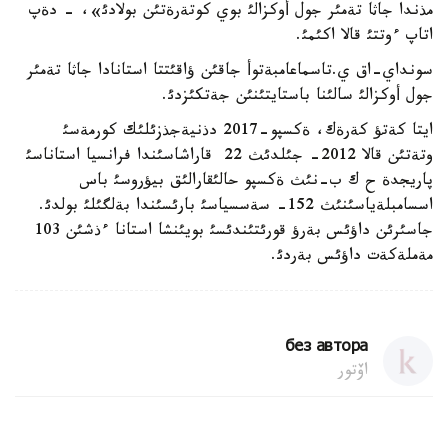
مذندا جاثا تةمئر جول أوكزالئ بوي كوتةرةتئن بولادئ»، - دةپ
اتاپ ءوتتئ قالا اكئمئ.
سونداي-اق ي.تاسماعامبةتوأ جاقئن ؤاقئتتا استانادا جاثا تةمئر
جول أوكزالئ سالئنا باستايتئنئن جةتكئزدئ.
ايتا كةتؤ كةرةك، ةكسپو-2017 دذنيةجذزئلئك كورمةسئ
وتةتئن قالا 2012- جئلدئث 22 قاراشاسئندا فرانسيا استاناسئ
پاريجدة ح ك ب-نئث ةكسپو حالئقارالئق بيؤروسئ باس
اسسامبلةياسئنئث 152- سةسسياسئ بارئسئندا بةلگئلئ بولدئ.
جاسئرئن داؤئس بةرؤ قورئتئندئسئ بويئنشا استانا ءذشئن 103
مةملةكةت داؤئس بةردئ.
без автора
اۆتور