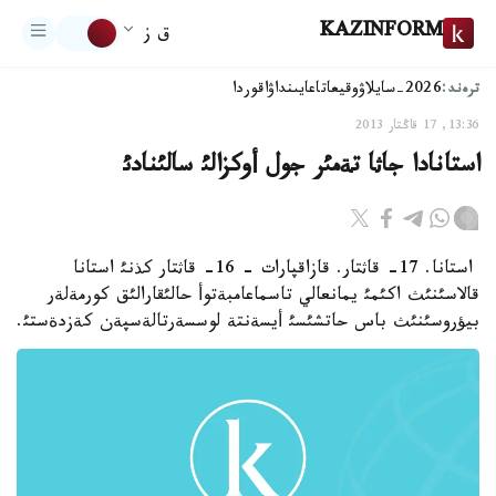
KAZINFORM
ق ز
ترەند:
2026-سايلاۋ
وقيعا
تاعايىنداۋ
اقوردا
13:36, 17 قاڭتار 2013
استانادا جاثا تةمئر جول أوكزالئ سالئنادئ
استانا. 17- قاثتار. قازاقپارات - 16- قاثتار كذنئ استانا
قالاسئنئث اكئمئ يمانعالي تاسماعامبةتوأ حالئقارالئق كورمةلةر
بيؤروسئنئث باس حاتشئسئ أيسةنتة لوسسةرتالةسپةن كةزدةستئ.