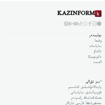
KAZINFORM
بوليمدەر
وقيعا
ساياسات
تالداۋ
ەكونوميكا
الەمدە
ءبىز تۋرالى
پايدالانۋشىلىق كەلىسىم
قۇپىيالىلىق ساياساتى
مەملەكەتتىك رامىزدەر
جەمقورلىققا قارسى شارالار