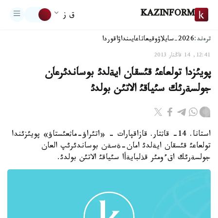
KAZINFORM
ق ز
ترەند:
2026-سايلاۋ
وقيعا
تاعايىنداۋ
اقوردا
12:41, 14 قاڭتار 2013
پويئزدا تولعاعئ قئسقان ايةلدئ بوساندئرعان
جولسةرئك سئياقئ الاتئن بولدئ
استانا. 14- قاثتار. قازاقپارات - «اتئراؤ-ماثعئستاؤ» پويئزئندا
تولعاعئ قئسقان ايةلدئ امان-ةسةن بوساندئرئپ العان
جولسةرئك اقءومئر قذلبايةأا سئياقئ الاتئن بولدئ.