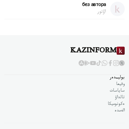
без автора
اۆتور
KAZINFORM
بوليمدەر
وقيعا
ساياسات
تالداۋ
ەكونوميكا
الەمدە