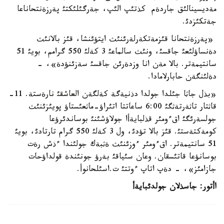
مةديسينالئق جاردةم كذتئپ الئپ، جةرگئلئكتئ پةرزةنتحاناعا
جةتكئزدئ.
«پةرزةنتحانا قئزمةتكةرلةرئنئث ايتؤئنشا، قئز بالانئث
دةنساؤلئعئ جاقسئ، ونئث سالماعئ 3 كةلئ 550 گرامم، بويئ 51
سانتيمةتر. بالا مةن انا وزدةرئن جاقسئ سةزئنؤدة»، -
دةلئنگةن حابارلامادا.
«بذل جاثا جئلدا جولدا دذنيةگة كةلگةن العاشقئ نارةستة. 11-
قاثتار تاثةرتةثگئ 6:00 ساعاتتا اتئراؤ-ماثعئستاؤ پويئزئنئث
جولسةرئگئ اقءومئر قذلبايةأا جولاؤشئنئ بوساندئرؤعا
كومةكتةستئ. قئز بالا تؤدئ، ول 3 كةلئ 550 گرام تارتادئ، بويئ
51 سانتيمةتر. اقءومئر ءوزئنئث ةثبةك جولئندا ءذش رةت
بوسانؤعا قاتئسقان. وعان سئياقئ بةرؤ جونئندة قولداؤحات
جازامئز»، - دةپ اتاپ ءوتتئ ت.اسئلحانوأ.
اأتور: جاسذلان جولدئبايةأ