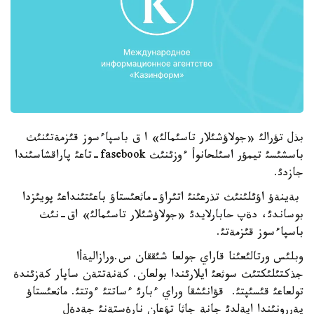
بذل تؤرالئ «جولاؤشئلار تاسئمالئ» ا ق باسپاءسوز قئزمةتئنئث
باسشئسئ تيمؤر اسئلحانوأ ءوزئنئث fasebook-تاعئ پاراقشاسئندا
جازدئ.
بةينةؤ اؤئلئنئث تذرعئنئ اتئراؤ-ماثعئستاؤ باعئتئنداعئ پويئزدا
بوساندئ، دةپ حابارلايدئ «جولاؤشئلار تاسئمالئ» اق-نئث
باسپاءسوز قئزمةتئ.
وبلئس ورتالئعئنا قاراي جولعا شئققان س.ورازاليةأا
جذكتئلئكتئث سوثعئ ايلارئندا بولعان. كةنةتتةن ساپار كةزئندة
تولعاعئ قئسئپتئ. قؤانئشقا وراي ءبارئ ءساتتئ ءوتتئ. ماثعئستاؤ
پةررونئندا ايةلدئ جانة جاثا تؤعان نارةستةنئ جةدةل