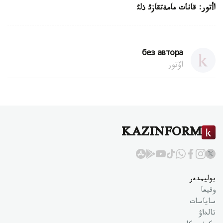
اأتور: قانات مامةتقازئ ذلئ
без автора
اۆتور
KAZINFORM
بوليمدەر
وقيعا
ساياسات
تالداۋ