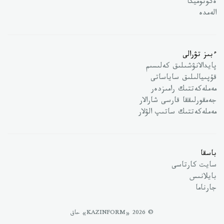
ەكونوميكا
الەمدە
ءبىز تۋرالى
پايدالانۋشىلىق كەلىسىم
قۇپىيالىلىق ساياساتى
مەملەكەتتىك رامىزدەر
جەمقورلىققا قارسى شارالار
مەملەكەتتىك ساتىپ الۋلار
باسقا
سايت كارتاسى
بايلانىس
جارناما
© 2026 «KAZINFORM» حاق