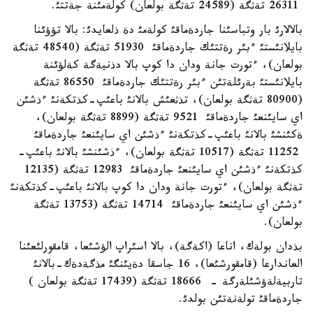
26311 تةثگة (24589 تةثگة بولعان) كولةمئنة جةتتئ.
بالالارئ بار وتباسئنا جاردةماقئ كولةمئ دة ذلعايدئ: بالا تؤؤئنا
بايلانئستئ ءبئر رةتتئك جاردةماقئ 51930 تةثگة (48540 تةثگة
بولعان)، ءتورت جانة ودان دا كوپ بالا دذنيةگة كةلؤئنة
بايلانئستئ بةرئلةتئن ءبئر رةتتئك جاردةماقئ 86550 تةثگة
(80900 تةثگة بولعان)، تذثعئش بالانئ باعئپ-كذتكةنئ ءذشئن
اي سايئنعئ جاردةماقئ 9521 تةثگة (8899 تةثگة بولعان)،
ةكئنشئ بالانئ باعئپ-كذتكةنئ ءذشئن اي سايئنعئ جاردةماقئ
11252 تةثگة (10517 تةثگة بولعان)، ءذشئنشئ بالانئ باعئپ-
كذتكةنئ ءذشئن اي سايئنعئ جاردةماقئ 12983 تةثگة (12135
تةثگة بولعان)، ءتورت جانة ودان دا كوپ بالانئ باعئپ-كذتكةنئ
ءذشئن اي سايئنعئ جاردةماقئ 14714 تةثگة (13753 تةثگة
بولعان).
بذدان بولةك، اناعا (اكةگة)، بالا اسئراپ الؤشئعا، قامقورلئعئنا
العاندارعا (قامقورشئعا)، 16 جاسقا دةيئنگئ مذگةدةك-بالانئ
تاربيةلةؤشئلةرگة - 18666 تةثگة (17439 تةثگة بولعان )
جاردةماقئ تولةنةتئن بولدئ.