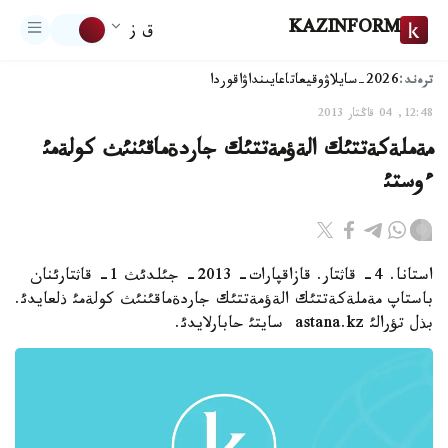
KAZINFORM
ق ز
ترەند:
2026-سايلاۋ
وقيعا
تاعايىنداۋ
اقوردا
12:48, 04 قاڭتار 2013
مةملةكةتتئك الةؤمةتتئك جاردةماقئنئث كولةمئ
ءوستئ
استانا. 4- قاثتار. قازاقپارات- 2013- جئلدئث 1- قاثتارئنان
باستاپ مةملةكةتتئك الةؤمةتتئك جاردةماقئنئث كولةمئ ذلعايدئ.
بذل تؤرالئ astana.kz سايتئ حابارلايدئ.