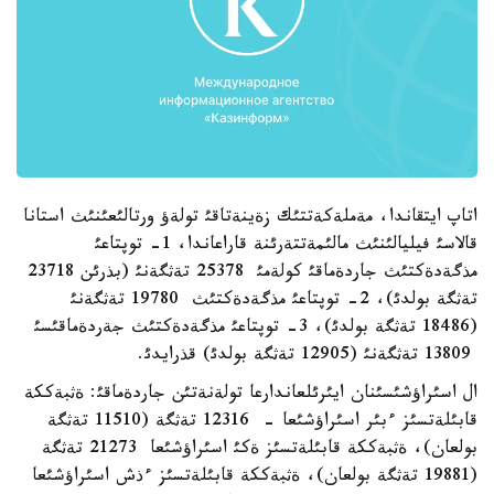
اتاپ ايتقاندا، مةملةكةتتئك زةينةتاقئ تولةؤ ورتالئعئنئث استانا
قالاسئ فيليالئنئث مالئمةتتةرئنة قاراعاندا، 1- توپتاعئ
مذگةدةكتئث جاردةماقئ كولةمئ 25378 تةثگةنئ (بذرئن 23718
تةثگة بولدئ)، 2- توپتاعئ مذگةدةكتئث 19780 تةثگةنئ
(18486 تةثگة بولدئ)، 3- توپتاعئ مذگةدةكتئث جةردةماقئسئ
13809 تةثگةنئ (12905 تةثگة بولدئ) قذرايدئ.
ال اسئراؤشئسئنان ايئرئلعاندارعا تولةنةتئن جاردةماقئ: ةثبةككة
قابئلةتسئز ءبئر اسئراؤشئعا - 12316 تةثگة (11510 تةثگة
بولعان)، ةثبةككة قابئلةتسئز ةكئ اسئراؤشئعا 21273 تةثگة
(19881 تةثگة بولعان)، ةثبةككة قابئلةتسئز ءذش اسئراؤشئعا