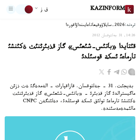
KAZINFORM
ق ز
ترەند:
2026-سايلاۋ
وقيعا
تاعايىنداۋ
اقوردا
14:26, 31 جەلتوقسان 2012
قئتايدا «باتئس-شئعئس» گاز قذبئرئنئث ةكئنشئ
تارماعئ ئسكة قوسئلدئ
بةيجئث. 31 - جةلتوقسان. قازاقپارات - الةمدةگئ ةث ذزئن
ماگيسترالدئ گاز قذبئرئ - «باتئس-شئعئس» گاز قذبئرئنئث
ةكئنشئ تارماعئ تولئق ئسكة قوسئلدئ، دةلئنگةن CNPC
مالئمدةمةسئندة.