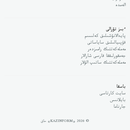
الەمدە
ءبىز تۋرالى
پايدالانۋشىلىق كەلىسىم
قۇپىيالىلىق ساياساتى
مەملەكەتتىك رامىزدەر
جەمقورلىققا قارسى شارالار
مەملەكەتتىك ساتىپ الۋلار
باسقا
سايت كارتاسى
بايلانىس
جارناما
© 2026 «KAZINFORM» حاق