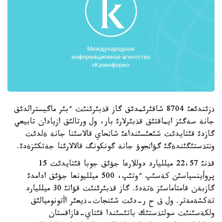
ذزئندئعئ 8704 شاقئرئمدئق گاز قذبئرئنئث ءبئر ماگيسترالدئق
جانة سةگئز ايماقتئق قذبئرلارئ بار، ول ورتالئق ازيادان تابيعي
گازدئ قئتايدئث شئعئسئنداعئ شاثحاي قالاسئنا جانة ةلدئث
وثتذستئگئندةگئ گؤاثجوؤ جانة گونكونگ قالالارئنا جةتكئزةدئ.
قذنئ 22،57 ميلليارد دوللارعا جؤئق جوبا قئتايدئث 15
پروأينسياسئن كةسئپ ءوتئپ، 500 ميلليونعا جؤئق ادامدئ
گازبةن قامتاماسئز ةتةدئ. گاز قذبئرئنئث قؤاتئ 30 ميلليارد
تةكشةمةتر. ول ق ح ر-دئث شئنجاث-ذيعئر اأتونوميالئق
ولكةسئنئث سولتذستئك باتئسئندا قئتاي-قازاقستان