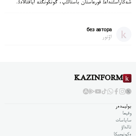
شةكاراسئنداعئ قورعاستان باستالئپ، گونكونگتة اياقتالادئ.
без автора
اۆتور
KAZINFORM
بوليمدەر
وقيعا
ساياسات
تالداۋ
ەكونوميكا