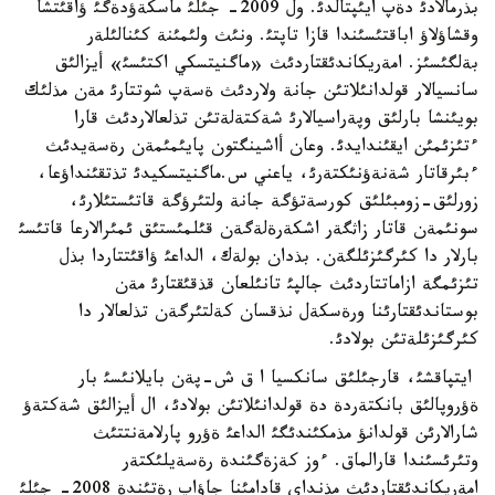
بذرمالادئ دةپ ايئپتالدئ. ول 2009- جئلئ ماسكةؤدةگئ ؤاقئتشا
وقشاؤلاؤ اباقتئسئندا قازا تاپتئ. ونئث ولئمئنة كئنالئلةر
بةلگئسئز. امةريكاندئقتاردئث «ماگنيتسكي اكتئسئ» أيزالئق
سانسيالار قولدانئلاتئن جانة ولاردئث ةسةپ شوتتارئ مةن مذلئك
بويئنشا بارلئق وپةراسيالارئ شةكتةلةتئن تذلعالاردئث قارا
ءتئزئمئن ايقئندايدئ. وعان أاشينگتون پايئمئمةن رةسةيدئث
ءبئرقاتار شةنةؤنئكتةرئ، ياعني س.ماگنيتسكيدئ تذتقئنداؤعا،
زورلئق-زومبئلئق كورسةتؤگة جانة ولتئرؤگة قاتئستئلارئ،
سونئمةن قاتار زاثگةر اشكةرةلةگةن قئلمئستئق ئمئرالارعا قاتئسئ
بارلار دا كئرگئزئلگةن. بذدان بولةك، الداعئ ؤاقئتتاردا بذل
تئزئمگة ازاماتتاردئث جالپئ تانئلعان قذقئقتارئ مةن
بوستاندئقتارئنا ورةسكةل نذقسان كةلتئرگةن تذلعالار دا
كئرگئزئلةتئن بولادئ.
ايتپاقشئ، قارجئلئق سانكسيا ا ق ش-پةن بايلانئسئ بار
ةؤروپالئق بانكتةردة دة قولدانئلاتئن بولادئ، ال أيزالئق شةكتةؤ
شارالارئن قولدانؤ مذمكئندئگئ الداعئ ةؤرو پارلامةنتتئث
وتئرئسئندا قارالماق. ءوز كةزةگئندة رةسةيلئكتةر
امةريكاندئقتاردئث مذنداي قادامئنا جاؤاپ رةتئندة 2008- جئلئ