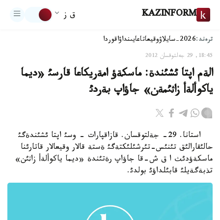
KAZINFORM
ق ز
ترەند:
2026-سايلاۋ
وقيعا
تاعايىنداۋ
اقوردا
18:45, 29 جەلتوقسان 2012
الةم اپتا ئشئندة: ماسكةؤ امةريكاعا قارسئ «ديما
ياكوألةأ زاثئمةن» جاؤاپ بةردئ
استانا. 29- جةلتوقسان. قازاقپارات - وسئ اپتا ئشئندةگئ
حالئقارالئق تئنئس-تئرشئلئكتةگئ ةستة قالار وقيعالار قاتارئنا
ماسكةؤدئث ا ق ش-قا جاؤاپ رةتئندة «ديما ياكوألةأ زاثئن»
تذبةگةيلئ قابئلداؤئ بولدئ.