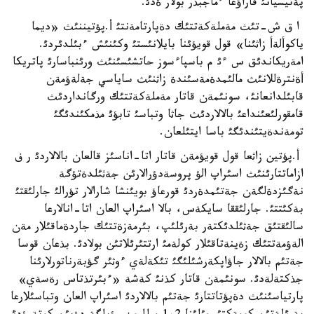
پةتيسيانئ قاراؤعا ءماجبذر بولار ةدئ.
ا ق ش-تئث مةملةكةتتئك دةپارتامةنتئ أ.پؤتيننئث «ديما
ياكوألةأ زاثئنا» قول قويؤئنا بايلانئستئ وكئنئش ءبئلدئردئ.
امةريكاندئق س ءئ م باسپاءسوز حاتشئسئنئث ورئنباسارئ پاتريكا
أةنترةللانئث مالئمدةمةسئندة زاثنئث ساياسي جةلةؤمةن
قابئلدانعانئ، سونئمةن قاتار مةملةكةتتئك ورگانداردئث
قامقورلئعئنداعئ بالالاردئث جاثا وتباسئ تابؤئ مذمكئندئگئ
تومةندةيتئندئگئ باسا ايتئلعان.
أ.پؤتين زاثعا قول قويؤمةن قاتار اتا-اناسئز قالعان بالالاردئ ر ف
ازاماتتارئنئث اسئراپ الؤ پروسةدؤرالارئن جةثئلدةتؤگة
نةگئزدةلگةن جةتئمدةردئ قورعاؤ بويئنشا شارالار تؤرالئ جارلئقتئ
بةكئتتئ. جارلئققا سايكةس، بالا اسئراپ العان اتا-انالارعا
سالئقتئق جةثئلدئكتةر بةرئلئپ، بئرمةزةتتئك جاردةماقئلار مةن
الةؤمةتتئك زةينةتاقئلار كولةمئ ارتتئرئلاتئن بولادئ. بذعان قوسا
جةتئم بالالار جاؤاپكةرشئلئگئ تئكةلةي ءوثئر گؤبةرناتورلارئنا
جذكتةلةدئ. سونئمةن قاتار كذنئ كةشة «ءبئرتذتاس رةسةي»
پارتياسئنئث دةپؤتاتتارئ جةتئم بالالاردئ اسئراپ العان وتباسئلارعا