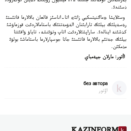
بةرئلةتئن كومةكتئ جئلئنا 1،2 ميلليون رؤبلگة دةيئن كوتةرؤدئ
ذسئندئ.
وسئلايشا «ماگنيتسكيي زاثئ» اتا-اناسئز قالعان بالالارعا قاتئستئ
رةسةيلئك بيلئك تارابئنان الةؤمةتتئك باستامالاردئث قوزعاؤشئ
كذشئنة اينالدئ. ساراپشئلاردئث اتاپ وتؤئنشة، تاياؤ ؤاقئتتا
بيلئك جةتئم بالالارعا قاتئستئ جاثا جوسپارلارعا باستاماشئ بولؤئ
مذمكئن.
اأتور: مارلان جيةمباي
без автора
اۆتور