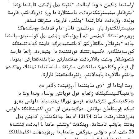
اراسئندا ذلكةن داؤعا اينالدئ. ءتئپتئ بذل زاثنئث قابئلدانؤئنا
ءبئرقاتار مينيسترلئكتةردئث باسشئلارئ دا ورة تذرةگةلئپ قارسئ
بولدئ. ولاردئث قاتارئندا ءبئلئم، قارجئ، سئرتقئ ئستةر
مينيسترلئكتةرئ بار. سونئمةن قاتار ادام قذقئعئ جونئندةگئ
پرةزيدةنتتئك كةثةس تة أ.پؤتينگة زاثنئث ةل كونستيتؤسياسئنا
جانة ءبئرقاتار حالئقارالئق كةلئسئمدةرگة قايشئ كةلةتئندئگئ
كورسةتئلگةن ةكسپةرتتئك قورئتئندئ دا جئبةردئ. زاثعا قارسئ
شئعؤشئلار ونئث بالالاردئث قذقئقتارئن بذزاتئندئقتارئن ايتؤدا.
ال قوعام وكئلدةرئ بيلئكتئث سئرتقئ ساياساتتاعئ تةتئك رةتئندة
جةتئم بالالاردئ پايدالانئپ وتئرعاندئعئنا نارازئ.
وسئ اپتادا اق ءذي سايتئندا أ.پؤتيندئ ةگةر دة
«انتيماگنيتسكيلئك زاثعا» قول قوياتئن بولسا، وندا ونئ دا
«ماگنيتسكيي تئزئمئنة» قوسؤ تؤرالئ پةتيسياعا داؤئس بةرؤ
ئسكة قوسئلعان بولاتئن. دةگةنمةن اق ءذي اكئمشئلئگئ داؤئس
بةرؤشئلةردئث سانئ 12174 ادامعا جةتكةننةن كةيئن بذل
بةتتئ جاؤئپ تاستادئ. ويتكةنئ ءوتئنئم حاتقا 1 ايدئث ئشئندة
25 مئث ادام داؤئس بةرگةن جاعدايدا پرةزيدةنت اكئمشئلئگئ