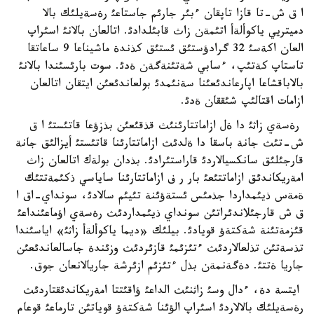
ا ق ش-تا قازا تاپقان ءبئر جارئم جاستاعئ رةسةيلئك بالا
دميتريي ياكوألةأ اتئمةن زاث قابئلدادئ. اتالعان بالانئ اسئراپ
العان اكةسئ 32 گرادؤستئق ئستئق كذندة ماشيناعا 9 ساعاتقا
تاستاپ كةتئپ، ءسابي شةتئنةگةن ةدئ. سوت بارئسئندا بالانئ
بالاباقشاعا اپارعاندئعئنا سةنئمدئ بولعاندئعئن ايتقان اتالعان
ازامات اقتالئپ شئققان ةدئ.
رةسةي زاثئ دا ةل ازاماتتارئنئث قذقئعئن بذزؤعا قاتئستئ ا ق
ش-تئث جانة باسقا دا ةلدئث ازاماتتارئنا قاتئستئ أيزالئق جانة
قارجئلئق سانكسيالاردئ قاراستئرادئ. بذدان بولةك اتالعان زاث
امةريكاندئق ازاماتتئعئ بار ر ف ازاماتتارئنا ساياسي ذكئمةتتئك
ةمةس ذيئمداردا جذمئس ئستةؤئنة تئيئم سالادئ، سونداي-اق ا
ق ش قارجئلاندئراتئن سونداي ذيئمداردئث رةسةي اؤماعئنداعئ
قئزمةتئنة شةكتةؤ قويادئ. بيلئك «ديما ياكوألةأ زاثئ» اياسئندا
تذسةتئن تذلعالاردئث ءتئزئمئ قازئردئث وزئندة جاسالعاندئعئن
جاريا ةتتئ. دةگةنمةن بذل ءتئزئم ازئرشة جاريالانعان جوق.
ايتسة دة، ءدال وسئ زاثنئث الداعئ ؤاقئتتا امةريكاندئقتاردئث
رةسةيلئك بالالاردئ اسئراپ الؤئنا شةكتةؤ قوياتئن تارماعئ قوعام