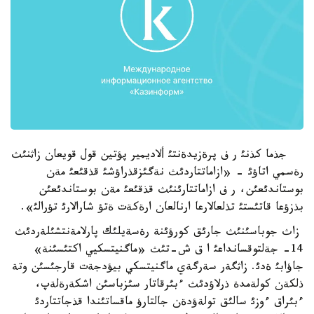
جذما كذنئ ر ف پرةزيدةنتئ ألاديمير پؤتين قول قويعان زاثنئث
رةسمي اتاؤئ - «ازاماتتاردئث نةگئزقذراؤشئ قذقئعئ مةن
بوستاندئعئن، ر ف ازاماتتارئنئث قذقئعئ مةن بوستاندئعئن
بذزؤعا قاتئستئ تذلعالارعا ارنالعان ارةكةت ةتؤ شارالارئ تؤرالئ».
زاث جوباسئنئث جارئق كورؤئنة رةسةيلئك پارلامةنتشئلةردئث
14- جةلتوقسانداعئ ا ق ش-تئث «ماگنيتسكيي اكتئسئنة»
جاؤابئ ةدئ. زاثگةر سةرگةي ماگنيتسكي بيؤدجةت قارجئسئن وتة
ذلكةن كولةمدة ذرلاؤدئث ءبئرقاتار سئزباسئن اشكةرةلةپ،
ءبئراق ءوزئ سالئق تولةؤدةن جالتارؤ ماقساتئندا قذجاتتاردئ