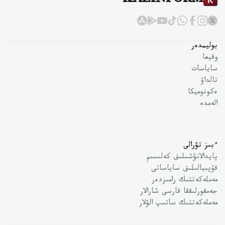
KAZINFORM
بوليمدەر
وقيعا
ساياسات
تالداۋ
ەكونوميكا
الەمدە
ءبىز تۋرالى
پايدالانۋشىلىق كەلىسىم
قۇپىيالىلىق ساياساتى
مەملەكەتتىك رامىزدەر
جەمقورلىققا قارسى شارالار
مەملەكەتتىك ساتىپ الۋلار