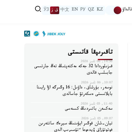
الداۋ
KZ
QZ
РУ
EN
中文
ق ز
ЎЗ
تاقىرىپقا قاتىستى
14:56, 06 تامىز 2026
قىزىلوردادا 32 جەكە مەكتەپتىڭ تەڭ جارتىسى
جابىلىپ قالدى
10:07, 06 تامىز 2026
نوسەر، بۇرشاق، داۋىل: 16 وڭىرگە اۋا رايىنا
بايلانىستى ەسكەرتۋ جاسالدى
11:40, 05 تامىز 2026
سەكسەن باتىردىڭ كىسەسى
09:07, 05 تامىز 2026
تيان-شان قوڭىر ايۋىنىڭ سيرەك ساتتەرىن
فوتوتۇزاق ۆيدەوعا ءتۇسىرىپ الدى