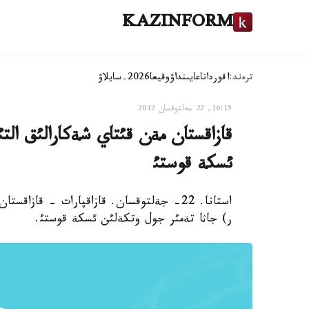
KAZINFORM
ترەند:
اقوردا
تاعايىنداۋ
وقيعا
2026-سايلاۋ
16:15, 22 جەلتوقسان 2012
قازاقستان مةن قئتاي شةكارالئق ال
ئسكة قوستئ
استانا. 22- جةلتوقسان. قازاقپارات - قا
ر) جاثا تةمئر جول وتكةلئن ئسكة قوستئ.