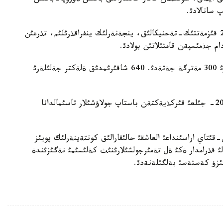
پ سانالادئ.
جةلئ بويئنان 5 ستانسا، 9 جول ايئرئعئ اشئلدئ. 260 قئزمةتتئك-تةحنيكالئق، ينجةنةرلئك ينفراقذرئلئم، تذرعئن
قذرئلئس جذمئسئ بارئسئندا 28 كوپئر، ونئث تورتةؤئ 300 مةترگة جةتةدئ. 640 شاقئرئمدئق ةلةكتر جةلئلةرئ
2011- جئلئ جةلئدة جذمئس پويئزدارئ جذرسة، 2012- جئلعئ قئركذيةكتةن باستاپ جولاؤشئلار تاسئمالدانا
زاقستان-قئتاي اراسئنداعئ العاشقئ حالئقارالئق كونتةينةرلئك پويئز
ئ قذرامدار ةكئ ةل تةمئرجولشئلارئنئث كةلئسئمئ نةگئزئندة
ئزؤ كةستةسئ بةلگئلةنةدئ.