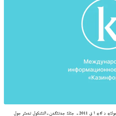
ونئث قذرامداس بولئگئ رةتئندة «قازاقستان تةمئر جولئ» ذ ك» ا ق 2011- جئلئ جةتئگةن-التئنكول تةمئر جول