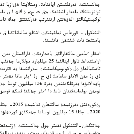
جةلئسئنئث قذرئلئسئن اياقتادئ. وسئلايشا ةؤرازيا تة
ترانزيتتئك باعدار اشئلدئ. «ق ت ج» ذ ك» ا ق باسپ
لوگيستيكالئق الةؤةتئن ارتتئرئپ قذرلئقتئق جذك تاسئ
التئنكول - قورعاس تةلئمئنئث اشئلؤ سالتاناتئنا ق 
باستئعئ تاث شئشةن قاتئستئ.
اسقار ءمامين حالئقارالئق باعداردئث قازاقستان مةن قئ
اراسئنداعئ تاؤار اينالئمئ 25 ميل
تاسئمالداؤ ةل ةكونوميكاسئنئث سذرانئسقا ية قئزمة
پايدالانؤعا بةرئلگةننةن ب
تومةن بولعاندئقتان تاعئ دا ءبئر جةلئنئ ئسكة قوسؤ ق
2020- جئلئ 15 ميلليون تونناعا جةتكئزؤ كوزدةلؤدة.
«قورعاس» ح ش ئ و، قذرعاق پورت، يندؤستريالدئق ا