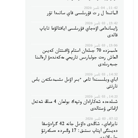
11:42, 04 تامىز 2026
الماتىدا ل ر ت قۇرىلىسى قاي ساتىدا تۇر
15:42, 03 تامىز 2026
زايسانداعى اۋەجاي قۇرىلىسى اياقتالۋعا تاياپ
قالدى
15:06, 03 تامىز 2026
ەلىمىزدە 70 جىلدان استام ۋاقىتتان كەيىن
العاش رەت جولبارىس تاريحي مەكەندەۋ ارەالىنا
جىبەرىلدى
14:52, 03 تامىز 2026
اباي وبلىسىندا تاعى ءبىر اۋىل ىشىمدىكتەن باس
تارتتى
14:23, 03 تامىز 2026
شىلدەدە شەكارادان وتپەك بولعان 4 مىڭ شەتەل
ازاماتى ۇستالدى
07:12, 03 تامىز 2026
نايزاعاي، شاڭدى داۋىل جانە 42 گرادۋسقا
دەيىنگى اپتاپ ىستىق: 17 وڭىردە ەسكەرتۋ