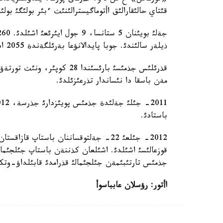
قئتاي حالئقارالئق اأتوماگيسترالئنئث ءبئر بولئگئ بولئ
ذيلةر سالئندئ. جوبا پايدالانؤعا بةرئلگةندة 2055 ادام جذمئسپةن قامتئلاتئن بولادئ.
مةن باسقا دا نئساندار تذرعئزئلدئ.
باستادئ.
2012- جئلعئ 22- جةلتوقساننان باستاپ قا
قوزعالئسئ اشئلدئ. اشئلعان كذننةن باستاپ جئلجئمال
جذمئس تارتئبئمةن جئلجئمالئ قذرامدئ قابئلداؤ-وتك
اأتور: رؤسلان عابباسوأ