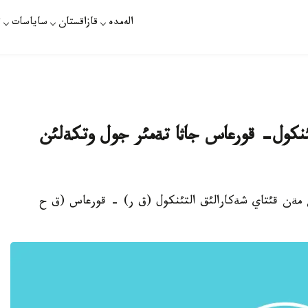
الەمدە
قازاقستان
ساياسات
ت
تئنكول- قورعاس جاثا تةمئر جول وتكةلئن
زاقستان مةن قئتاي شةكارالئق التئنكول (ق ر) - قورعاس (ق ح