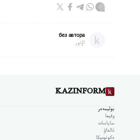
без автора
اۆتور
KAZINFORM
بوليمدەر
وقيعا
ساياسات
تالداۋ
ەكونوميكا