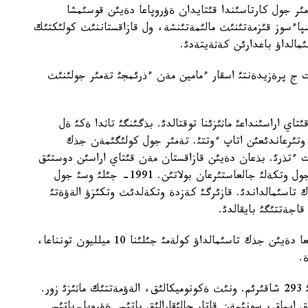
مئر جول كارتاسئندا قئتايدان ةؤروپاعا دةيئن قوسئمشا
اءسوز قئزمةتئنئث مالئمةتئنشة، ول قازاقستاننئث كولئكتئك
مالداؤ باعدارئن كةثةيتةدئ.
ت ج پرةزيدةنتئ اسقار ءمامين مةن ءذرئمجئ تةمئر جولئنئث
تاي اراسئنداعئ ماثئزئنا توقتالدئ. بذگئنگئ تاثدا ةكئ ةل
ليارد دوللارعا جةتئپ وتئرعاندئعئن اتاپ ءوتتئ. تةمئر جول كولئگئمةن جذك
ت ءتذرئ. بذعان دةيئن قازاقستان مةن قئتاي اراسئن دوستئق
(ق ر) مةن الاتاؤ ساعاسئ (ق ح ر) ءبئر عانا تةمئر جول وتكةلئ جالعاستئرعان بولاتئن. 1991- جئلئ وسئ جول
ةرئ 156 ميلليون توننا جذك تاسئمالداندئ. قازئرگئ كةزدة وتكةلدئث وتكئزؤ الةؤةتئ
اجةتتئگئ بايقالدئ.
رةكوردتئق مةرزئمدة سالئنعان تةلئمدة 2015- جئلعا دةيئن جذك تاسئمالداؤ كولةمئ جئلئنا 10 ميلليون تونناعا،
جةتئگةن-التئنكول تةمئر جول جةلئسئنئث ذزئندئعئ 293 شاقئرئم. ونئث ةكونوميكالئق، الةؤمةتتئك ماثئزئ زور.
يماق، سونئمةن قاتار حالئقارالئق باتئس ةؤروپا-باتئس