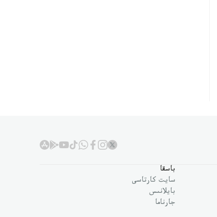
باسقا
سايت كارتاسى
بايلانىس
جارناما