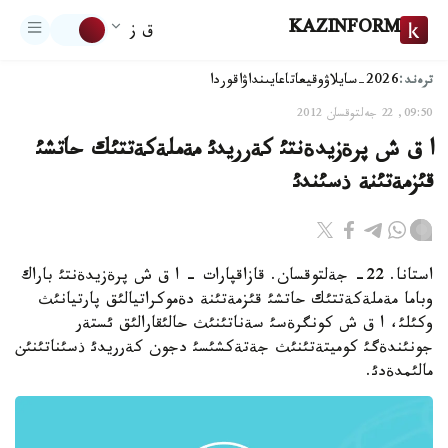
KAZINFORM
ق ز
ترەند:
2026-سايلاۋ
وقيعا
تاعايىنداۋ
اقوردا
09:50, 22 جەلتوقسان 2012
ا ق ش پرةزيدةنتئ كةرريدئ مةملةكةتتئك حاتشئ
قئزمةتئنة ذسئندئ
استانا. 22- جةلتوقسان. قازاقپارات - ا ق ش پرةزيدةنتئ باراك
وباما مةملةكةتتئك حاتشئ قئزمةتئنة دةموكراتيالئق پارتيانئث
وكئلئ، ا ق ش كونگرةسئ سةناتئنئث حالئقارالئق ئستةر
جونئندةگئ كوميتةتئنئث جةتةكشئسئ دجون كةرريدئ ذسئناتئنئن
مالئمدةدئ.