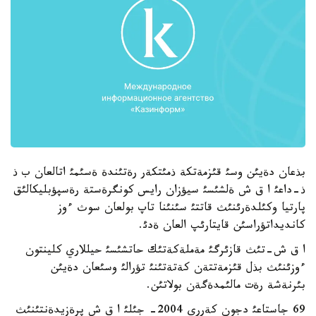
بذعان دةيئن وسئ قئزمةتكة ذمئتكةر رةتئندة ةسئمئ اتالعان ب ذ
ذ-داعئ ا ق ش ةلشئسئ سيؤزان رايس كونگرةستة رةسپؤبليكالئق
پارتيا وكئلدةرئنئث قاتتئ سئنئنا تاپ بولعان سوث ءوز
كانديداتؤراسئن قايتارئپ العان ةدئ.
ا ق ش-تئث قازئرگئ مةملةكةتئك حاتشئسئ حيللاري كلينتون
ءوزئنئث بذل قئزمةتتةن كةتةتئنئ تؤرالئ وسئعان دةيئن
بئرنةشة رةت مالئمدةگةن بولاتئن.
69 جاستاعئ دجون كةرري 2004- جئلئ ا ق ش پرةزيدةنتئنئث