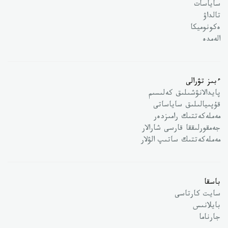
ساياسات
تالداۋ
ەكونوميكا
الەمدە
ءبىز تۋرالى
پايدالانۋشىلىق كەلىسىم
قۇپىيالىلىق ساياساتى
مەملەكەتتىك رامىزدەر
جەمقورلىققا قارسى شارالار
مەملەكەتتىك ساتىپ الۋلار
باسقا
سايت كارتاسى
بايلانىس
جارناما