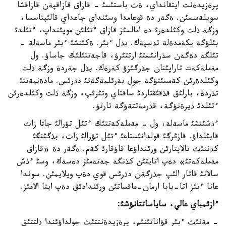
پرةزيدةنت ايتقانداي، ةث باستئسئ - قازاق قازاقپةن قازاقشا
سويلةسسئن. ةگةر دة قوعامدا وسئنداي جاعداي قالئپتاسسا،
وزگة ذلت وكئلدةرئ دة امالسئز قازاق ءتئلئن مويئنداپ، ءتئلدئ
بئلؤگة يكةمدةلة تذسپةك. بذل ءبئر. ةكئنشئ ءبئر ماسةلة -
تئلگة دةگةن سذرانئستئ ارتتئرؤ، قاجةتتئلئك جاساؤ. ول
مةملةكةت تاراپئنان جذرگئزؤ كةرةك. بذل جةردة وزگة ذلت
وكئلدةرئن كةمسئتؤگة جول بةرئلمةگةنئ دذرئس. مادةنيةتتئ
تذردة، بارلئق قذقئقتاردئ ساقتاي وتئرئپ، وزگة ذلت وكئلدةرئن
ءتئلدئ ذيرةنؤگة، قذرمةتتةؤگة تارتؤ.
ءذشئنشئ ماسةلة، ول - مةملةكةتتئك ءتئل تؤرالئ جاثا زاث
قابئلداؤ. قازئرگئ قولدانئستاعئ ءتئل تؤرالئ زاث، بذگئنگئ
كذننئث تالاپتارئن ورئنداؤعا قاؤقارئ كةم. ةگةر دة «قازاق
مةملةكةتئ» دةپ اتايتئن كذنگة جةتةمئز دةسةك، وسئ ءذش
سالانئ قاتار الئپ جذرگةن دذرئس قوي دةپ ويلايمئن. سوندا
عانا ءبئز اتا-بابا ارمان-ماقساتئن ورئندادئق دةپ ايتا الامئز.
ءازئمباي عالي، ساياساتتانؤشئ:
- مةنئث ءبئر قؤاناتئنئم، پرةزيدةنتتئث جولداؤئندا ذلتتئق