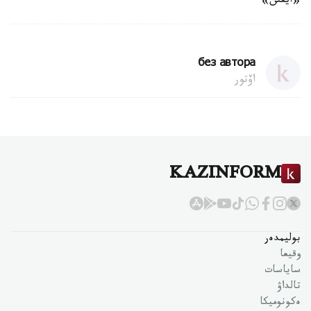
«ايقئن»
без автора
اۆتور
KAZINFORM
بوليمدەر
وقيعا
ساياسات
تالداۋ
ەكونوميكا