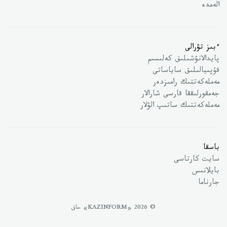
الەمدە
ءبىز تۋرالى
پايدالانۋشىلىق كەلىسىم
قۇپىيالىلىق ساياساتى
مەملەكەتتىك رامىزدەر
جەمقورلىققا قارسى شارالار
مەملەكەتتىك ساتىپ الۋلار
باسقا
سايت كارتاسى
بايلانىس
جارناما
© 2026 «KAZINFORM» حاق