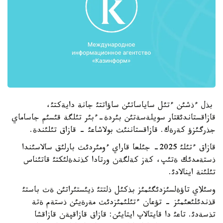
بذل ءذشئن ءتئل ساياساتئن ساؤاتتئ جانة دايةكتئ،
قازاقستاندئقتار سويلةسةتئن بئردة-ءبئر تئلگة قئسئم جاساماي
جذرگئزؤ كةرةك. قازاقستاننئث بولاشاعئ - قازاق تئلئندة.
قازاق ءتئلئ 2025- جئلعا قاراي ءومئردئث بارلئق سالاسئندا
ذستةمدئك ةتئپ، كةز كةلگةن ورتادا كذندةلئكتئ قاتئناس
تئلئنة اينالادئ.
وسئلاي تاؤةلسئزدئگئمئز بذكئل ذلتتئ ذيئستئراتئن ةث باستئ
قذندئلئعئمئز - تؤعان ءتئلئمئزدئث مةرةيئن ذستةم ةتة
تذسةدئ. تاعئ دا قايتالاپ ايتايئن: قازاق قازاقپةن قازاقشا