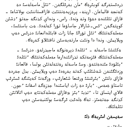
ذردئستةرگة كوبئرةك ءمان بةرئلگةن. ءتئل ماسةلةسئ دة
كةنجة قالماعان. ارينة، پرةزيدةنتتئث قازاقستاننئث بولاشاعئ -
قازاق تئلئندة دةؤئ وتة وثدئ. راس، ونداي كذنگة جةتؤ ءذشئن
كوپتةگةن ءئس-شارالار جاساؤعا تؤرا كةلةدئ. ةث باستئسئ،
مةملةكةتتئك ءتئل تؤرالئ جاثا زاث قابئلدانعانئ دذرئس دةپ
ويلايمئن. وندا دا ونئث مارتةبةسئن ناقتئلاؤ كةرةك.
ةكئنشئ ماسةلة - ءتئلدئ ذيرةنؤگة ماجبذرلةؤ. دذرئسئ -
مةملةكةتتئك قئزمةتكة تذراتئندارعا مةملةكةتتئك ءتئلدئ
ءبئلؤدئ مئندةتتةؤ. وسئ ماسةلة رةتتةلةتئن بولسا، قالعانئ
وزدئگئنةن شةشئلئپ كةتة بةرةدئ دةپ ويلايمئن. بذل جةردة
قازاق ذلتئن ءبئرئنشئ ورئنعا شئعارئپ، وزگةنئ كةيئنگة ئسئرئپ
تاستاؤ ةمةس. ءبارئ دة زاث اياسئندا جذزةگة اسقانئ ءجون.
قالاي ايتساق تا، ءتذبئ ءبئز «قازاق مةملةكةتئ» دةپ اتالاتئن
كذنگة جةتةمئز. تةك ةلدئث ئرگةسئ بولئنبةسئن دةپ
تئلةلئك.
سةيسةن امئربةك ذلئ