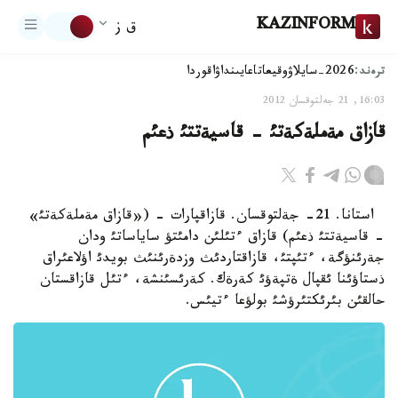
KAZINFORM
ق ز
ترەند:
2026-سايلاۋ
وقيعا
تاعايىنداۋ
اقوردا
16:03, 21 جەلتوقسان 2012
قازاق مةملةكةتئ - قاسيةتتئ ذعئم
استانا. 21- جةلتوقسان. قازاقپارات - («قازاق مةملةكةتئ»
- قاسيةتتئ ذعئم) قازاق ءتئلئن دامئتؤ ساياساتئ ودان
جةرئنؤگة، ءتئپتئ، قازاقتاردئث وزدةرئنئث بويدئ اؤلاعئراق
ذستاؤئنا ئقپال ةتپةؤئ كةرةك. كةرئسئنشة، ءتئل قازاقستان
حالقئن بئرئكتئرؤشئ بولؤعا ءتيئس.