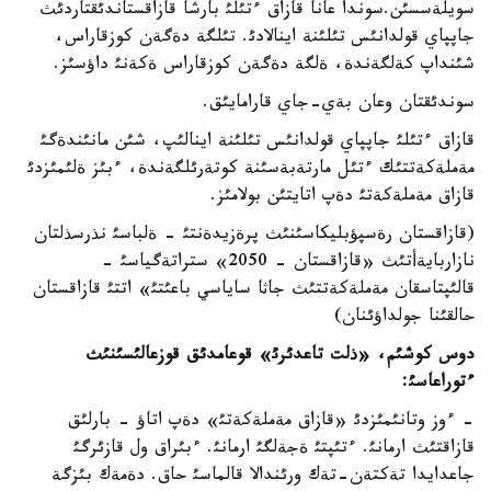
سويلةسسئن.سوندا عانا قازاق ءتئلئ بارشا قازاقستاندئقتاردئث
جاپپاي قولدانئس تئلئنة اينالادئ. تئلگة دةگةن كوزقاراس،
شئنداپ كةلگةندة، ةلگة دةگةن كوزقاراس ةكةنئ داؤسئز.
سوندئقتان وعان بةي-جاي قارامايئق.
قازاق ءتئلئ جاپپاي قولدانئس تئلئنة اينالئپ، شئن مانئندةگئ
مةملةكةتتئك ءتئل مارتةبةسئنة كوتةرئلگةندة، ءبئز ةلئمئزدئ
قازاق مةملةكةتئ دةپ اتايتئن بولامئز.
(قازاقستان رةسپؤبليكاسئنئث پرةزيدةنتئ - ةلباسئ نذرسذلتان
نازاربايةأتئث «قازاقستان - 2050» ستراتةگياسئ -
قالئپتاسقان مةملةكةتتئث جاثا ساياسي باعئتئ» اتتئ قازاقستان
حالقئنا جولداؤئنان)
دوس كوشئم، «ذلت تاعدئرئ» قوعامدئق قوزعالئسئنئث
ءتوراعاسئ:
- ءوز وتانئمئزدئ «قازاق مةملةكةتئ» دةپ اتاؤ - بارلئق
قازاقتئث ارمانئ. ءتئپتئ ةجةلگئ ارمانئ. ءبئراق ول قازئرگئ
جاعدايدا تةكتةن-تةك ورئندالا قالماسئ حاق. دةمةك بئزگة