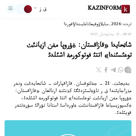
KAZINFORM
ق ز
ترەند:
2026-سايلاۋ
وقيعا
تاعايىنداۋ
اقوردا
08:02, 21 جەلتوقسان 2012
شاثحايدا «قازاقستان: ةؤروپا مةن ازيانئث
توعئسئندا» اتتئ فوتوكورمة اشئلدئ
بةيجئث. 21 - جةلتوقسان. قازاقپارات - شاثحايدئث ونةر
مذراجايئندا ق ر تاؤةلسئزدئگئ كذنئنة ارنالعان «قازاقستان:
ةؤروپا مةن ازيانئث توعئسئندا» اتتئ فوتوكورمة اشئلدئ،
ةكسپوزيسياعا قازاقستاننئث ةلورداسئ استانا تؤرالئ سؤرةتتةر
قويئلدئ.