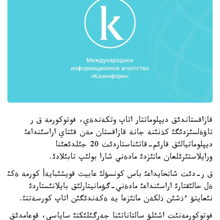
قازاقستاندئق ديپلوماتتار اتاپ وتكةندةي، فوتوكورمة ق ر
تاؤةلسئزدئگئ كذنئنة جانة قازاقستان مةن قئتاي اراسئنداعئ
ديپلوماتيالئق قارئم-قاتئناستاردئث 20 جئلدئعئنا
ورايلاستئرئلعان ماثئزدئ مادةني شارا بولئپ تابئلادئ.
ق ر-دئث شاثحايداعئ باس كونسؤلئ عابيت قويشئبايةأ كورمة ةكئ
ةل حالئقتارئ اراسئنداعئ مادةني-گؤمانيتارلئق بايلانئستاردئ
نئعايتؤ ءذشئن ذلكةن ماثئزعا ية ةكةندئگئن اتاپ كورسةتتئ.
فوتوكورمةنئث اشئلؤ سالتاناتئنا جةرگئلئكتئ ساياسي، قوعامدئق