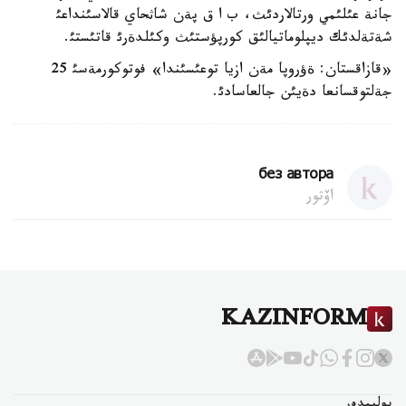
جانة عئلئمي ورتالاردئث، ب ا ق پةن شاثحاي قالاسئنداعئ
شةتةلدئك ديپلوماتيالئق كورپؤستئث وكئلدةرئ قاتئستئ.
«قازاقستان: ةؤروپا مةن ازيا توعئسئندا» فوتوكورمةسئ 25
جةلتوقسانعا دةيئن جالعاسادئ.
без автора
اۆتور
KAZINFORM
بوليمدەر