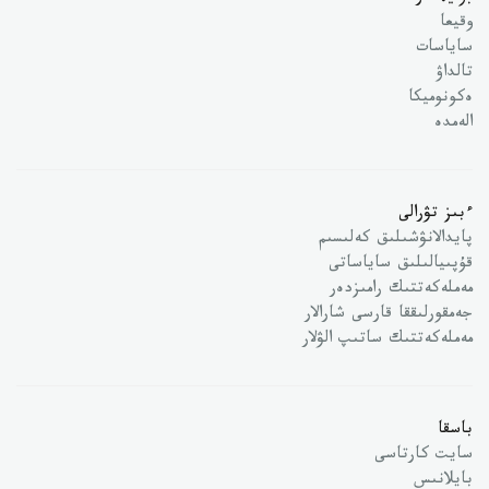
وقيعا
ساياسات
تالداۋ
ەكونوميكا
الەمدە
ءبىز تۋرالى
پايدالانۋشىلىق كەلىسىم
قۇپىيالىلىق ساياساتى
مەملەكەتتىك رامىزدەر
جەمقورلىققا قارسى شارالار
مەملەكەتتىك ساتىپ الۋلار
باسقا
سايت كارتاسى
بايلانىس