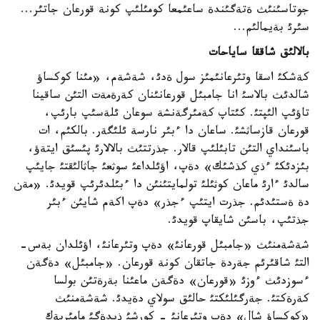
جوتاسئنئث ةتةگئندة ساعئمعا كومئلئپ كونة قورعان جاتئر...
سئرئ بةيمالئم...
بالالئق شاققا ساياحات
كةشكئ اسقا وتئرعانئمئز سول ةدئ، شةشةم، «مئنا كوكساؤ
شالدئث بالاسئ انا جامبئل قورعانئنان كةرةمةت التئن ساقينا
تاؤئپ الئپتئ. كئتاپ كةمئرگةنشة سوعان ئلةسئپ بارئپ،
قورعان قازساثشئ. ساعان دا ءبئر نارسة ئلئگةر. بالكئم، ات
باسئنداي التئن تابئلئپ قالار. جذرتتئث بالالارئ پئسئق ايتةؤ،
بئزدئكئ ءذي كذشئك» دةپ، اؤئلداعئ سوثعئ جاثالئقتئ جايئپ
سالدئ ءارئ ماعان كوثئلئ تولمايتئنئن دا ءبئلدئرئپ قويدئ. «مةن
دة ةستئدئم. جذرت ايتئپ ءجذر» دةپ اكةم شايئن ءبئر
جذتئپ، باسئن شايقاپ قويدئ.
شةشةمنئث «جامبئل قورعانئ» دةپ وتئرعانئ، اؤئلدان بةس-
التئ شاقئرئم جةردة جاتقان كونة قورعان. «جامبئل» دةگةن
ءسوزدئث ءوزئ «قورعان» دةگةن ماعئنا بةرةتئن بولسا
كةرةكتئ. جةرگئلئكتئ حالئق سولاي دةيدئ. شةشةمنئث
«كوكساؤ شال» دةپ وتئرعانئ - كورشئ ذيدةگئ مامئربةك