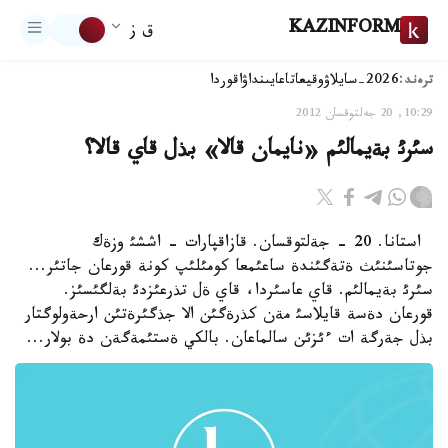
KAZINFORM
ق ز
ترەند:
2026-سايلاۋ
وقيعا
تاعايىنداۋ
اقوردا
10:29, 20 جەلتوقسان 2012
سئرئ بةيمالئم «نايمان قالا» بذل قاي قالا؟
استانا. 20 - جةلتوقسان. قازاقپارات - اششئ وزةك
جوتاسئنئث ةتةگئندة ساعئمعا كومئلئپ كونة قورعان جاتئر...
سئرئ بةيمالئم. قاي عاسئردا، قاي ةل تذرعئزدئ بةلگئسئز.
قورعان دةسة قايلاسئ مةن كذرةگئن الا جذگئرةتئن ارحةولوگتار
بذل جةرگة ات ءئزئن سالماعان. بالكي ةستئمةگةن دة بولار...