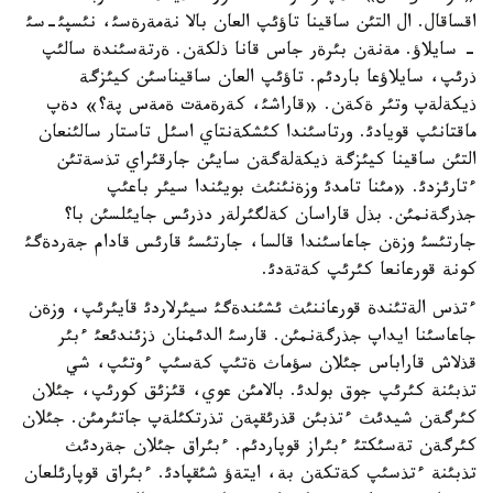
اقساقال. ال التئن ساقينا تاؤئپ العان بالا نةمةرةسئ، نئسپئ-سئ
- سايلاؤ. مةنةن بئرةر جاس قانا ذلكةن. ةرتةسئندة سالئپ
ذرئپ، سايلاؤعا باردئم. تاؤئپ العان ساقيناسئن كيئزگة
ذيكةلةپ وتئر ةكةن. «قاراشئ، كةرةمةت ةمةس پة؟» دةپ
ماقتانئپ قويادئ. ورتاسئندا كئشكةنتاي اسئل تاستار سالئنعان
التئن ساقينا كيئزگة ذيكةلةگةن سايئن جارقئراي تذسةتئن
ءتارئزدئ. «مئنا تامدئ وزةنئنئث بويئندا سيئر باعئپ
جذرگةنمئن. بذل قاراسان كةلگئرلةر دذرئس جايئلسئن با؟
جارتئسئ وزةن جاعاسئندا قالسا، جارتئسئ قارئس قادام جةردةگئ
كونة قورعانعا كئرئپ كةتةدئ.
ءتذس الةتئندة قورعاننئث ئشئندةگئ سيئرلاردئ قايئرئپ، وزةن
جاعاسئنا ايداپ جذرگةنمئن. قارسئ الدئمنان ذزئندئعئ ءبئر
قذلاش قاراباس جئلان سؤماث ةتئپ كةسئپ ءوتئپ، شي
تذبئنة كئرئپ جوق بولدئ. بالامئن عوي، قئزئق كورئپ، جئلان
كئرگةن شيدئث ءتذبئن قذرئقپةن تذرتكئلةپ جاتئرمئن. جئلان
كئرگةن تةسئكتئ ءبئراز قوپاردئم. ءبئراق جئلان جةردئث
تذبئنة ءتذسئپ كةتكةن بة، ايتةؤ شئقپادئ. ءبئراق قوپارئلعان