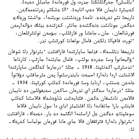
ءبئلسئن؟ جةرگئلئكتئ جذرت ول قورعاندئ جامبئل دةيدئ.
كةيبئرئ نايمان قالا دةپ اتايدئ. ءالئ ةشكئم زةرتتةمةگةن.
تاريحئ تئم تةرةثدة. تامدئ وزةنئنئث بويئندا، «اششئ وزةك»
دةگةن جوتانئث ةتةگئندة جاتئر. كةزئندة بيئك دؤالدارمةن
قورشالعان، جان-جاعئنا ور قازئلئپ، سؤمةن تولتئرئلعان،
ءتورت قاقپالئ ذلكةن قامال بولعانئ كورئنئپ تذر.
تاريحقا ذثئلسةك، قذلجا ساپارئندا قازاقتئث ءبئرتؤار ذلئ شوقان
ءؤاليحانوأ وسئ جةردة بولئپ، قامال جايئندا جازئپ، كارتاعا
ءتذسئرئپ اكةتئپتئ. 1918 - جئلئ ءذرجارعا كةلگةن ساپارئندا
الاشتئث اردا ذلدارئ احمةت بايتذرسئنوأ پةن مئرجاقئپ دؤلاتوأ
ةلدةن ةستئپ، ارنايئ وسئ قورعاندئ كةلئپ كورئپتئ. 1934 -
جئلئ ءذرجاردا سةگئز اي تذرعان ساكةن سةيفؤللين دة نايمان
قالامةن تانئسقان ةكةن. قئتايدئث شاؤةشةك قالاسئنا كةلئپ
قايتئپ بارا جاتقاندا ذلئ اقئنئمئز اباي دا سول نايمان قالاعا
سوعئپتئ» دةگةن ةل اراسئندا اثگئمة دة بار. دةمةك، قازاقتئث
ءبئرتؤار ذلدارئ قئزئققان قالا جاي عانا قورعان بولماسا كةرةك-
تئ.