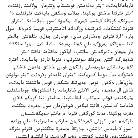
تارباعاتايدئث ءبئر بةلةسئن قونئستاپ وتئرعان بولاتشئ رؤئنئث
ءبئر قئزئنا عاشئق بولئپتئ. بذلاث وسكةن بايدئث قئزئنئث دا
سةرئگة كوثئلئ كةتسة كةرةك. ةكةؤئ ءسوز بايلاسادئ. ءبئراق
قئزدئ كئشكةنة كةزئندة وزگةگة اتاستئرئپ قويسا كةرةك. سول
بار، ءارئ قئزئن «ذشارئن ساي، قونارئن جةل» بئلةتئن جالعئز
اتتئ سةرئگة بةرؤگة باي كةلئسپةيدئ. سئباننئث سةرئ جئگئتئ
بار جيعان-تةرگةنئن ساتئپ، اياكوز جاقتاعئ اتاقتئ ءبئر
شةبةرگة التئن جذزئك سوقتئرئپ، قئزعا تارتؤ جاسايدئ. اقئرئ
اكة رذقساتئن بةرمةسئن بئلگةن قوس عاشئق ةلدةن قاشئپ
كةتؤگة بةل بؤسا كةرةكتئ. ءبئراق تاعدئر ولاردئث ءبئر بولؤئن
جازباعان ةكةن. قوس جذيرئك مئنگةن قوس عاشئقتئ بايدئث
شاش ال دةسة، باس الاتئن شابارماندارئ اششئوزةك جوتاسئنئث
ةتةگئندة قؤئپ جةتئپ، ايقاسئپتئ. جالعئز اتتئ كوپكة قالاي
شاماسئ كةلسئن. قاتتئ تيگةن شوقپاردان سول جةردة جئگئت
مةرت بولئپتئ. مذنئ كورگةن قئزدا «جانئم سذيگةنئممةن
بئرگة» دةپ ءوزئن كةزدئكپةن جارئپ جئبةرئپتئ. باي وزئنة
ءسوز كةلمةس ءذشئن، جذرتقا «سةرئ جئگئتپةن قئزئم بئزگة
جةتكئزبةي قاشئپ كةتتئ» دةپ الداؤسئراتا اثگئمة ايتئپ،