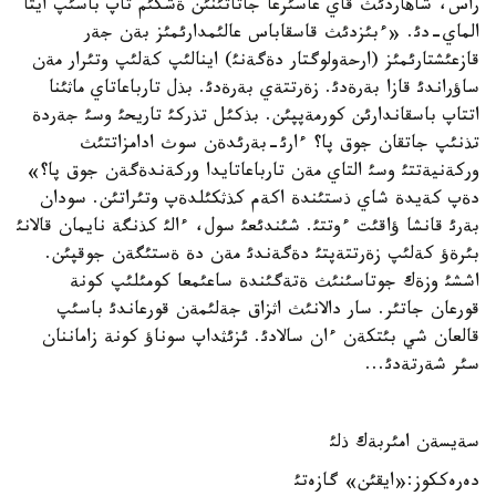
راس، شاهاردئث قاي عاسئرعا جاتاتئنئن ةشكئم تاپ باسئپ ايتا
الماي-دئ. «ءبئزدئث قاسقاباس عالئمدارئمئز بةن جةر
قازعئشتارئمئز (ارحةولوگتار دةگةنئ) اينالئپ كةلئپ وتئرار مةن
ساؤراندئ قازا بةرةدئ. زةرتتةي بةرةدئ. بذل تارباعاتاي ماثئنا
اتتاپ باسقاندارئن كورمةپپئن. بذكئل تذركئ تاريحئ وسئ جةردة
تذنئپ جاتقان جوق پا؟ ءارئ-بةرئدةن سوث ادامزاتتئث
وركةنيةتتئ وسئ التاي مةن تارباعاتايدا وركةندةگةن جوق پا؟»
دةپ كةيدة شاي ذستئندة اكةم كذثكئلدةپ وتئراتئن. سودان
بةرئ قانشا ؤاقئت ءوتتئ. شئندئعئ سول، ءالئ كذنگة نايمان قالانئ
بئرةؤ كةلئپ زةرتتةپتئ دةگةندئ مةن دة ةستئگةن جوقپئن.
اششئ وزةك جوتاسئنئث ةتةگئندة ساعئمعا كومئلئپ كونة
قورعان جاتئر. سار دالانئث اثزاق جةلئمةن قورعاندئ باسئپ
قالعان شي بئتكةن ءان سالادئ. ئزئثداپ سوناؤ كونة زاماننان
سئر شةرتةدئ...
سةيسةن امئربةك ذلئ
دەرەككوز:«ايقئن» گازەتئ