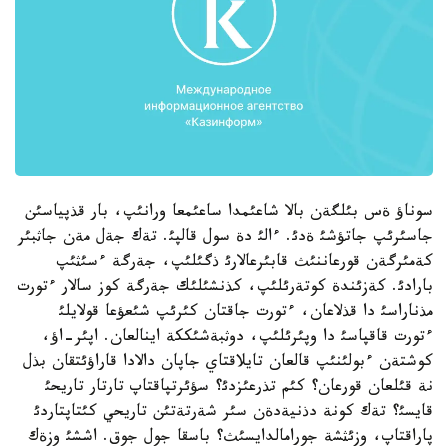
سوناؤ ةس بئلگةن بالا شاعئمدا ساعئمعا ورانئپ، بار قذپياسئن
جاسئرئپ جاتؤشئ ةدئ. ءالئ دة سول قالپئ. تةك جةل مةن جاثبئر
كةمئرگةن قورعاننئث قابئرعالارئ ذگئلئپ، جةرگة ءسئثئپ
بارادئ. كةزئندة كوتةرئلئپ، كذنشئلئك جةرگة كوز سالار ءتورت
مذناراسئ دا قذلاعان، ءتورت جاقتان كئرئپ شئعؤعا قولايلئ
ءتورت قاقپاسئ دا وپئرئلئپ، دوثبةشئككة اينالعان. اپئر-اؤ،
كوشتةن ءبولئنئپ قالعان تايلاقتاي جاپان دالادا قاراؤئتقان بذل
نة قئلعان قورعان؟ كئم تذرعئزدئ؟ سؤئرتپاقتاپ تارتار تاريحئ
قايسئ؟ تةك كونة دذنيةدةن سئر شةرتةتئن تاريحي كئتاپتاردئ
پاراقتاپ، وزئثشة جورامالدايسئث؟ باسقا جول جوق. اششئ وزةك