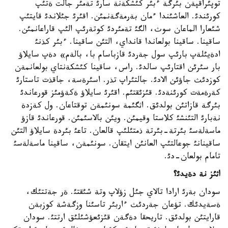
توپئراقپةن بئرگة ءبئر كئشكةنة سارئ تةمئر جالت ةتئپ
كورئندئ. العاشئندا ءمان بةرمةگةنمئن. اقئرئ جئلاندئ قايتئپ
شئعارا الماعان سوث، الگئ تةمئردئ كوتةرئپ الئپ قاراعانمئن.
ساقينا. ساقينا بولعاندا قانداي، التئن ساقينا. ءبئر كذنئ
ادةيئلةپ بارئپ سول جةردئ قازباسام با، بالةم» دةپ سايلاؤ
بار سئرئن اقتارئپ سالدئ. راس، ساقينا كئشكةنتاي بولعانمةن
كوزدئث جاؤئن الادئ. جالتئراپ تذر. اسئرةسة، جاقذت تاستارئ
كةرةمةت كورئنةدئ. قئزئقتئم. اقئرئ سايلاؤ ةكةؤمئز قورعاندئ
بئرگة قازاتئن بولدئق. اثگئمة سونئمةن توقتاعان. ول كةزدة
نةبارئ التئنشئ كلاستا وقيمئن. ويئن بالاسئمئن. قورعاندئ قازؤ
ماسةلةسئ بئرتة-بئرتة ذمتئلئپ قالعان. تاعئ بئردة سايلاؤ التئن
ساقينانئ جوعالتئپ العانئن ايتقان. سونئمةن، ساقينا ماسةلةسئ
تامام بولعان-دئ.
اثئز نة دةيدئ؟
سودان بةرئ ارادا تالاي جئل زؤلاپ وتة شئقتئ. ةر جةتتئك،
ةسةيدئك. تؤعان جةردئث ءاربئر تاسئنا وزگةشة كوزبةن
قارايتئن بولدئق. تاريحقا دةگةن قئزئعؤشئلئق ارتتئ. سودان