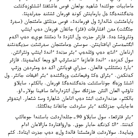
ماحاببات جولئندا شاهيد بولعان قوس عاشئقتئ اششئوزةكتئث
ةتةگئندةگئ ةل بارمايتئن كونة قورعان ئشئنة جةرلةپتئ.
باياعئنئث شالدارئ ول قورعاندئ، قوس مذثلئق مامئتجان (سةرئ
جئگئت) مةن اقشارقات (قئز) جاتقان قورعان دةپ ايتئپ
وتئرؤشئ ةدئ. قازئر جذرت ول اثئزدئ دا ذمئتتئ عوي» دةپ اكةم
اثگئمةسئن اياقتايتئن. سوسئن «مامئتجان سةرئنئث سذيگةنئنة
ارناعان ءانئ» دةپ ؤئلدةپ ءبئر مذثدئ ءاندئ ايتئپ وتئراتئن.
سول كةزدة، ءاندئ قاعازعا ءتذسئرئپ الؤ ويعا كةلمةپتئ. قازئر
ءبارئ ذمئتئلئپ قالعان. سذراي قوياتئن اكة دة ومئردةن وزئپ
كةتكةن. ءبئراق ةكئ وقيعانئث وزةگئندة ءبئر اقيقات جاتئر. ول
اششئ وزةك جوتاسئنئث ةتةگئندةگئ قورعان. بالكئم، سايلاؤ
تاؤئپ العان التئن جذزئك سول اثئزدارداعئ ساقينا بولار-اؤ.
بالكئم، عذنداردئث اثشئ دةپ اتاعان شاهارئ وسئ شئعار. ايتةؤئر
عاجايئپ جذزئكتة ءبئر سئردئث جاتقانئ بةلگئلئ.
ءبئر قئزئعئ، سول سايلاؤ 90-جئلداردئث باسئندا جوعالئپ
كةتتئ. ءالئ كذنگة حابار جوق. «ارؤاقتاردئ مازالاعان ادام
وثبايدئ. سولاردئث قارعئسئنا قالدئ ول» دةپ جذرت ايتادئ. كئم