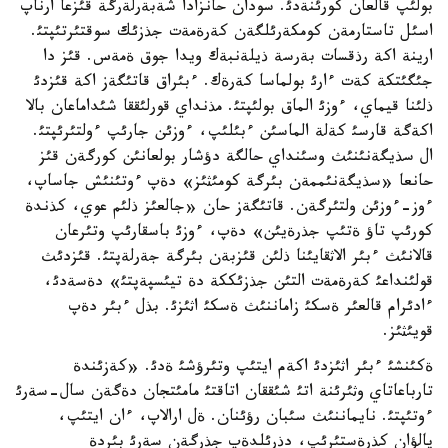
بولئپ قالعان كورئنةدئ. سودان حانزادا شةبةرلةرگة قئزعا ارناپ
اسئل تاستارمةن كومكةرئلگةن كةرةمةت جذزئك سوقتئرتئپتئ.
ارينة اكة رذقسات بةرسة ذيلةنبةك ويدا جوق ةمةس. قئز دا
جئگئتكة كةت ءارئ بولماسا كةرةك. ءبئراق قاتئگةز اكة قئزدئ
ذلئنا قيماي، ءوزئ الماق بولئپتئ. مذنداي قورلئققا شئداماعان بالا
اكةگة قارسئ كةلة الماسئن ءبئلئپ، ءوزئن جارئپ ءولتئرئپتئ.
ال سذيگةنئنئث وسئنداي حالگة دؤشار بولعانئن كورگةن قئز
حانعا «سذيگةنئممةن بئرگة كومئثئز» دةپ ءوتئنئش جاساپ،
ءوز-ءوزئن ولتئرگةن. قاتئگةز حان «جالعئز ذلئم عوي، كذندة
كورئپ تاؤ ةتئپ جذرةيئن» دةپ، ءوزئ باسقارئپ وتئرعان
قالانئث ءبئر الاثقايئنا ذلئن قئزبةن بئرگة جةرلةپتئ. قئزدئث
قولئنداعئ كةرةمةت التئن جذزئككة دة تيئسپةپتئ» دةسةدئ،
ءادئرام قالعئر ةسكئ زاماننئث ةسكئ اثئزئ. بذل ءبئر دةپ
قويئثئز.
ةكئنشئ ءبئر اثئزدئ اكةم ايتئپ وتئرؤشئ ةدئ. «كةزئندة
تارباعاتاي وثئرئنة اتئ شئققان اتاقتئ مامئتجان دةگةن سال-سةرئ
ءوتئپتئ. نايماننئث سئبان رؤئنان. ةل ارالاپ، ءان ايتئپ،
پالؤان كذرةستئرئپ، دذرئلدةپ جذرگةن سةرئ بئردة