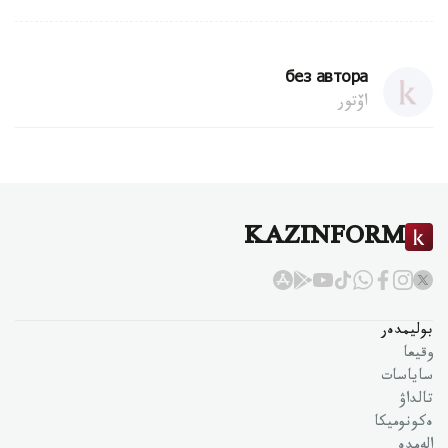
без автора
اۆتور
KAZINFORM
بوليمدەر
وقيعا
ساياسات
تالداۋ
ەكونوميكا
الەمدە