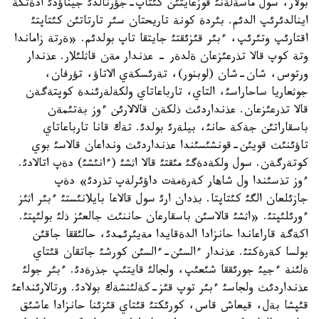
بولار، سول ماسةلةنئ قوزعايتئن كئتاپ-جؤرنالدئ جيناؤدئ ادةتكة
اينالدئرئپ الدئم. بئردة كونة تاريحتان سئر تارتاتئن كئتاپتئ
اقتارئپ وتئرئپ، ءبئر قئزئقتئ جايتقا تاپ بولدئم. «ةرتة زاماندا
وتة كوپ قالا تذرعئزعان ةلدةر - عذندار مةن قاثلئلار. عذندار
ورتوس، شان-شان (لوبنور)، تةرئسكةي الاتاؤ، تؤرفان،
جوثعاريا ساحاراسئ، التاي، تارباعاتاي ولكةلةرئندة كوپتةگةن
قالا تذرعئزعان. عذنداردئث ذلكةن قالالارئن ءوز بةتئمةن
باسقاراتئن جةكة حانئ، بيلةرئ بولدئ. تةك قانا تارباعاتاي
تاؤئنئث قويئن-قونشئسئندا عذنداردئث ونداعان قالاسئ بوي
كوتةرگةن. سول ولكةدةگئ مئقتئ قالا اثشئ (ءانئشئ) دةپ اتالادئ.
ءوز تذسئندا ول شاهار كةرةمةت داؤئرلةپ تذردئ» دةپ
جازئلعان الگئ كئتاپتا. بذدان ارئ سول قالاعا بايلانئستئ ءبئر اثئز
ءورئلئپتئ. «اثشئ قالاسئن باسقارعان حاننئث جالعئز ذلئ بولئپتئ.
اكةگة قاراعاندا حانزادا الدةقايدا مةيئرئمدئ، حالئققا جاقئن
بولسا كةرةكتئ. عذندار ءالسئن-ءالسئن كورشئ جاتقان قئتاي
ةلئنة ءجيئ جورئققا شئعئپ، ولجالئ قايتئپ جذرةدئ. ءبئر جولئ
عذنداردئث ولجاسئ ءبئر توپ قئز-كةلئنشةك بولادئ. ورتالارئنداعئ
قئپشا بةل، قيعاش قاس، كورئكتئ قئتاي قئزئنا حانزادا عاشئق