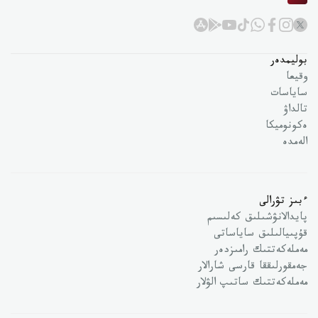
بوليمدەر
وقيعا
ساياسات
تالداۋ
ەكونوميكا
الەمدە
ءبىز تۋرالى
پايدالانۋشىلىق كەلىسىم
قۇپىيالىلىق ساياساتى
مەملەكەتتىك رامىزدەر
جەمقورلىققا قارسى شارالار
مەملەكەتتىك ساتىپ الۋلار