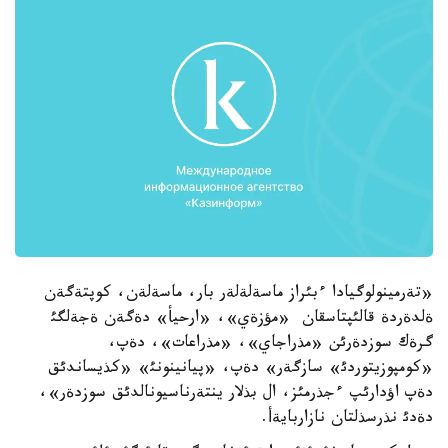
«تةرمينولوگيادا ءبئراز ماسةلةلةر بار، ماسةلةن، كوپتةگةن
ةلدةردة قالئپتاسقان «مؤزةي»، «ارحيأ» دةگةن ةجةلگئ
گرةك سوزدةرئن «مذراجاي»، «مذراعات»، دةپ،
«كومپوزيتوردئ» سازگةر» دةپ، «پيانينونئ» «كذيساندئق
دةپ اؤدارئپ ءجذرمئز، ال بذلار ينتةرناسيونالدئق سوزدةر»،
دةدئ نذرسذلتان نازاربايةأ.