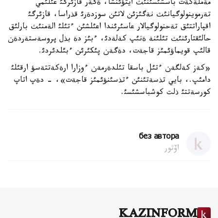
مةملةكةت باسشئسئنئث ايتؤئنشا، ةگةر قازئرگئ عئلئمي
تةرموينولوگيانئث نةگئزئن لاتئن سوزدةرئ قذراسا، قازئرگئ
اقپاراتتئق تةحنولوگيالار عاسئرئندا اعئلشئن ءتئلئ الةمنئث بارلئق
حالئقتارئنئث تئلئنة ةنئپ كةلةدئ، ءبئز دة بذل پروسةستةردةن
قالئپ قويماؤئمئز قاجةت، دةگةن پئكئرئن ءبئلدئردئ.
«كةز كةلگةن ءتئل باسقا تئلدةرمةن ءوزارا ارةكةتتةسؤ ارقئلئ
دامئپ.، بايي تذسةتئنئن ءتذسئنؤئمئز قاجةت»، - دةپ اتاپ
كورسةتتئ ذلت كوشباسشئسئ.
без автора
اۆتور
KAZINFORM