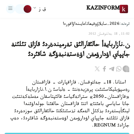
KAZINFORM
ق ز
ترەند:
2026-سايلاۋ
وقيعا
تاعايىنداۋ
اقوردا
11:02, 18 جەلتوقسان 2012
ن.نازاربايةأ حالئقارالئق تةرميندةردئ قازاق تئلئنة
جاپپاي اؤدارؤمةن اؤةستةنبةؤگة شاقئردئ
استانا. 18- جةلتوقسان. قازاقپارات - قازاقستان
رةسپؤبليكاسئنئث پرةزيدةنتئ - ةلباسئ ن.ا.نازاربايةأ
«قازاقستان-2050» ستراتةگياسئ قالئپتاسقان مةملةكةتتئث
جاثا ساياسي باعئتئ» اتتئ قازاقستان حالقئنا جولداؤئندا
لينگأيستةردئ بذكئل الةمگة تذسئنئكتئ حالئقارالئق سوزدةردئ
قازاق تئلئنة جاپپاي اؤدارؤمةن اؤةستةنبةؤگة شاقئردئ، دةپ
جازادئ REGNUM.