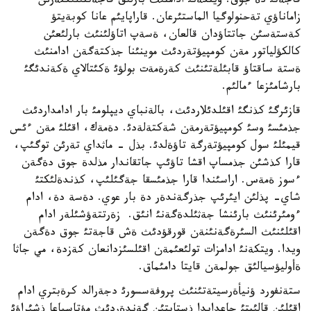
قاجةتئ دة جوق. ويتكةنئ ادامنئث بارلئق قاجةتتئلئكتةرئن
زاماناؤي تةحنولوگيا الماستئرعان. قاراپايئم عانا كوبةيتؤ
كةستةسئن جاتتاؤدان قالعان، ةسةپ اتاؤلئنئث بارلئعئن
كالكؤلياتور مةن كومپيؤتةردئث موينئنا جذكتةگةن ادامنئث
ةستة ساقتاؤ قابئلةتئنئث كةرةمةت بولؤئ ةكئتالاي ةكةندئگئ
بارشامئزعا ءمالئم.
قازئرگئ كذنگئ اقئلدئلاردئث، بالةنباي ديپلومئ بار ادامداردئث
جذمئسئ وسئ كومپيؤتةرمةن شةكتةلةدئ. دةمةك، اقئلئ مةن ءئس
قيمئلئ سول كومپيؤتةرگة تاؤةلدئ. بذل - ماثداي تةرئن توگئپ،
قارا كذشئن جذمساپ اقشا تاؤئپ جاتقاندار مذلدة جوق دةگةن
ءسوز ةمةس. اراسئندا قارا جذمئسقا جةگئلئپ، كذندةلئكتئ
شاي- پذلئن ايئرئپ جذرگةندةر دة بار عوي. دةسة دة، ادام
ءومئرئنئث بارئنشا جةثئلدةگةنئ انئق. زةرتتةؤشئلةر ادام
اقئلئنئث السئرةگةنئنةن قورقؤدئث ةش قاجةتئ جوق دةگةن
ويدا. ويتكةنئ ادامزات تولئعئمةن اقئلسئزدانعان كةزدة، مي جاثا
ةأوليؤسيالئق جولمةن قايتا دامئماق.
ستةنفورد ؤنيأةرسيتةتئنئث پروفةسسورئ دجةرالد كرةبتري ادام
اقئلئن قالئپتئ جاعدايدا ذستايتئن گةندةردئث مؤتاسياعا ذشئراؤئ