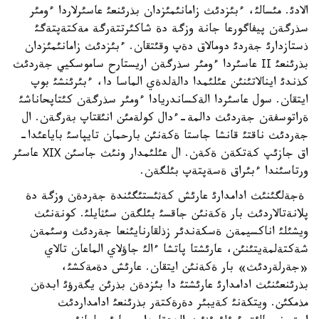
الادئ. مئسالئ، ءبئزدئث زامانئمئزدان بذرئنعئ عاسئرلاردا ءومئر
سذرگةن پيفاگورعا جانة وزگة دة شاكئرتتةرگة مةكتةپتةگئ
ذستازدارئ جةردئ دومالاق دةپ وقئتقان. ءبئزدئث زامانئمئزدان
بذرئنعئ ІІ عاسئردا ءومئر سذرگةن اريستارح ساموسكيي جةردئث
كذندئ اينالاتئنئن عئلئمدا دالةلدةي الماسا دا، ءبئرئنشئ بوپ
ايتقان. سول عاسئردا الةكساندريادا ءومئر سذرگةن كئتاپحاناشئ
ةراتوسفةن جةردئث دالمة-ءدال كولةمئن انئقتاپ بةرگةن. ال
جةردئث ناقتئ قانشا جاستا ةكةنئن بارحمان تايپاسئ باياعئدا-
اق جازئپ كةتكةن ةكةن. ال عئلئمدار ونئث جاسئن ХІХ عاسئر
ورتاسئندا ءبئراق ةسةپتةپ بئلگةن.
ةجةلگئنئث ادامدارئ عارئش كةثئستئگئندة جةردةن وزگة دة
پلانةتالاردئث بار ةكةنئن جاقسئ بئلگةن سئثايلئ. كونةنئث
ويشئلئ اناكسيمةن ةسكةندئر زذلقارنايئنعا جةردئث وسئمةن
شةكتةلمةيتئنئن، عارئشتا پاتشا ءالئ جاؤلاي الماعان تالاي
«جةرلةردئث» بار ةكةنئن ايتقان. عارئش دةمةكشئ،
بذرئنعئنئث ادامدارئ عارئشتئ دا بئزدةن بذرئن يگةرؤئ ابدةن
مذمكئن. ويتكةنئ كةيبئر دةرةكتةر بذرئنعئ ادامداردئث