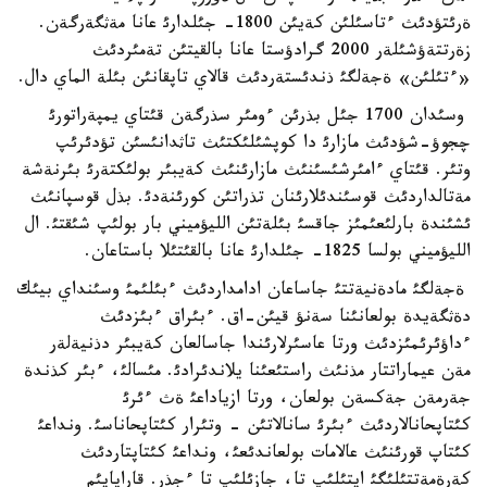
ةرئتؤدئث ءتاسئلئن كةيئن 1800- جئلدارئ عانا مةثگةرگةن.
زةرتتةؤشئلةر 2000 گرادؤستا عانا بالقيتئن تةمئردئث
«ءتئلئن» ةجةلگئ ذندئستةردئث قالاي تاپقانئن بئلة الماي دال.
وسئدان 1700 جئل بذرئن ءومئر سذرگةن قئتاي يمپةراتورئ
چجوؤ-شؤدئث مازارئ دا كوپشئلئكتئث تاثدانئسئن تؤدئرئپ
وتئر. قئتاي ءامئرشئسئنئث مازارئنئث كةيبئر بولئكتةرئ بئرنةشة
مةتالداردئث قوسئندئلارئنان تذراتئن كورئنةدئ. بذل قوسپانئث
ئشئندة بارلئعئمئز جاقسئ بئلةتئن الليؤميني بار بولئپ شئقتئ. ال
الليؤميني بولسا 1825- جئلدارئ عانا بالقئتئلا باستاعان.
ةجةلگئ مادةنيةتتئ جاساعان ادامداردئث ءبئلئمئ وسئنداي بيئك
دةثگةيدة بولعانئنا سةنؤ قيئن-اق. ءبئراق ءبئزدئث
ءداؤئرئمئزدئث ورتا عاسئرلارئندا جاسالعان كةيبئر دذنيةلةر
مةن عيماراتتار مذنئث راستئعئنا يلاندئرادئ. مئسالئ، ءبئر كذندة
جةرمةن جةكسةن بولعان، ورتا ازياداعئ ةث ءئرئ
كئتاپحانالاردئث ءبئرئ سانالاتئن - وتئرار كئتاپحاناسئ. ونداعئ
كئتاپ قورئنئث عالامات بولعاندئعئ، ونداعئ كئتاپتاردئث
كةرةمةتتئلئگئ ايتئلئپ تا، جازئلئپ تا ءجذر. قاراپايئم