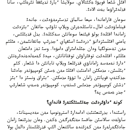
اقئل شئعا قويؤئ ةكئتالاي. سولايشا ءبارئ تذيئققا تئرةلئپ، سانا
قذلدئراؤعا بةت الادئ.
سوعان قاراعاندا، ميعا سالماق تذسئرمةؤدئث، جاندئ
قيناماؤدئث امال-تاسئلدةرئن ويلاپ تاؤئپ جاتقان ءبئزدئث
زاماندا اقئلدئ بولؤ قيئنعا سوعاتئن سةكئلدئ. بذل قذبئلئس،
ياعني اقئلسئزدانؤ ءذردئسئ اسئقپاي ءجذرئپ جاتقانئمةن، عئلئم
مةن تةحنولگيا ودان جئلدامئراق دامؤدا. وسئ تةز دامئعان
عئلئم، اقئلدئث توقئراؤئن توقتاتاتئن، ميدئ كةمةلدةندئرةتئن
ءدارئ نةمةسة زاماناؤي قذرئلعئ ويلاپ تاباتئن دا شئعار. كئم
ءبئلسئن، مذمكئن ادامنئث اقئلئ مةن ةسئن كومپيؤتةر جادئنا
جذكتةپ قوياتئن زامان دا تؤؤئ مذمكئن. ءبئراق ونسئز دا ءبئز
ءذشئن كومپيؤتةر جذمئس ئستةپ، كومپيؤتةر ةسةپ شئعارئپ
ءجذر ةمةس پة؟
كونة ءداؤئردئث جةتئستئكتةرئ قانداي؟
راسئندا، بذرئنعئنئث ادامدارئ استرونوميا مةن مةديسينانئ،
ساؤلةت سالاسئن جاقسئ مةثگةرگةن ةكةن. وعان بذرئنعئ زامان
جادئگةرلةرئ مةن كةزئندة سالئنعان الئپ قذرئلئستار دالةل بولا