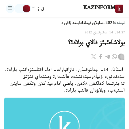
KAZINFORM
ق ز
ترەند:
2026-سايلاۋ
وقيعا
تاعايىنداۋ
اقوردا
14:27, 14 جەلتوقسان 2012
بولاشاعئمئز قالاي بولادئ؟
استانا. 14- جةلتوقسان. قازاقپارات- ادام اقئلسئزدانئپ بارادئ.
ستةندفورد ؤنيأةرسيتةتئنئث عالئمدارئ وسئنداي قئزئق
تذجئرئمعا كةلگةن ةكةن. ياعني ادام ميئ كذن وتكةن سايئن
السئرةپ، ويلاؤدان قالئپ بارادئ.