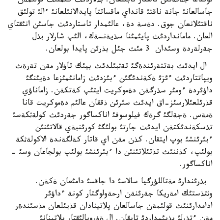
تونناعا جةتةتئن تاستار تابئلعان. بذلاردئث كئمنئث قولئمةن
جاسالعانئ جانة ناقتئ قانداي ماقساتتا پايدالانئلعانئ ءالئ تولئق
ناقتئلانعان جوق. دةسة دة، عالئمدار تاستاردئث جاسئن انئقتاي
العان. مامانداردئث پايئمئنا سذيةنسةك، الئپ شارلار بذل
جةرلةردة وسئدان 3 مئث جئل بذرئن پايدا بولعان.
ال ايدئث بةتتةرئندةگئ تةثبئلدئث بيئك تاؤلار مةن تةرةث
ويپاتتاردئث ءئزئ ةكةندئگئن ءبئزدئث زامانئمئزعا دةيئنگئ
داؤئردة ءومئر سذرگةن دةموكريت ايتئپ كةتكةن. زاماناؤي
قذرئلعئلارسئز-اق ايدئث سئرئن ذققان عالئم دةموكريت قانا
ةمةس. ةجةلگئ گرةك فيلوسوفئ اناكساگور جةردئث كولةثكةسئ
تذسكةندئكتةن ايدئث جارتئ بولئگئ كورئنبةي قالاتئنئن
ءبئرئنشئ بوپ ايتقان. كذن مةن اي قاتار كةلگةندة الاكولةثكة
بولئپ، كذننئث تذتئلاتئنئن دا ءبئرئنشئ بولئپ بولجاعان وسئ -
اناكساگور.
بذرئندارئ مةتاللؤرگيا سالاسئ دا جاقسئ دامئعان ةكةن.
وثتذستئك امةريكا جةرئنةن ارحةولوگتار كونة ءداؤئر
ادامدارئنئث قولئمةن جاسالعان پلاتينادان قذيئلعان مذسئندةر
مةن ءتذرلئ بذيئمداردئ تاپقان. ال ةؤروپالئقتار پلاتينانئ