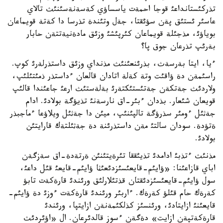
تذركئستانداعئ قوجا احمةت ياسساؤي كةسةنةسئنئث تالاي
عاسئر ئستئق پةن سؤئقتا، جةل وتئندة تذرسا دا كةتة قويماعان
بوياؤئ، مذجئلة قويماعان كئرپئشئ وزئق مادةنيةتتةن حابار
بةرئپ تذرعان جوق پا؟
ءيا، ايتا بةرسةث، بذرئنعئنئث مذنداي وزئق داستذرلةرئ كوپ.
راسئمةن دة ؤاقئت وتة كةلة اتادان قالعان ءداستذر ذمئتئلئپ،
ولاردئث جةتكةن جةتئستئكتةرئ بةلةستئث ارعئ جاعئندا قالئپ
قويعان شئعار. بذدان ءبئر-اق نارسةنئ تذيؤگة بولادئ. ادام
جةثئل ءومئر سذرؤگة تالپئنئپ، ميئن دا جةثئل ويلاؤعا ءماجبذر
ةتؤدة. سودان سالتئ مةن داستذرئنة دة جةثئلتةك قارايتئن
بولادئ.
مذنئث ءتذبئ ادامدئ تذيئققا تئرةيتئنئن ةرتةدة-اق سةزگةن
اباي قازاعئنا: «ؤايئم-قايعئسئزدئعئثا ؤايئم-قايعئ قئل داعئ،
سول ؤايئم-قايعئسئزدئقتان قذتئلارلئق ورئندئ قارةكةت تابؤ
كةرةك حام قئلؤ كةرةك. ءاربئر ورئندئ قارةكةت ءوزئ دة ؤايئم-
قايعئنئ ازايتادئ، ورئنسئز كذلكئمةنةن ازايتپا، ورئندئ
قارةكةتپةن ازايت» دةگةن ءسوز قالدئرعان. ال «اؤئردئث