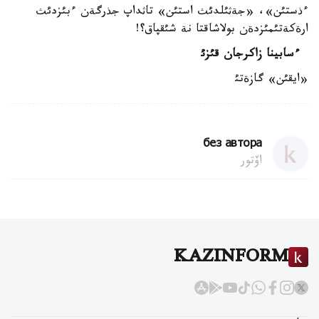
ءذستئن»، «جةثئلدئث استئن» تاثداپ جذرگةن ءبئزدئث
ارةكةتئمئزدةن بولاشاقتا نة شئقپاق؟!
ءسابينا زاكرجان قئزئ
«ايقئن» گازةتئ
без автора
اۆتور
KAZINFORM