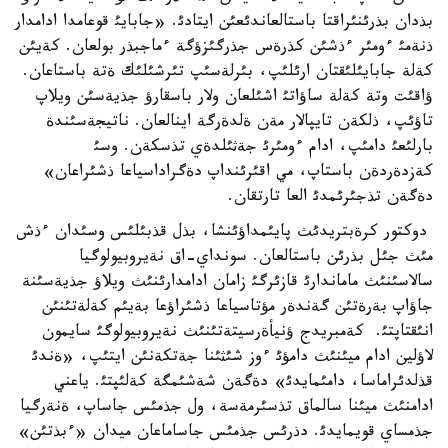
بذدان بذرئنئراقتا باستالعاندئعئن ايتادئ. «جابايئ قوعامدا ادامدار
ذنةمئ ءومئر ءذشئن كذرةس جذرگئزؤگة ءماجبذر بولعان. كةيئن
كةلة جابايئلئقتان ارئلئپ، بئرلةسئپ تئرشئلئك ةتة باستاعان.
ؤاقئت وتة كةلة ساؤاتئ اشئلعان ولار باسقارؤ جذيةسئن ويلاپ
تاؤئپ، ذلكةن تايپالار مةن ةلدةرگة اينالعان. ناتيجةسئندة
بارلئعئ دامئپ، ادام ءومئرئ جةثئلدةي تذسكةن. وسئ
كةزدةردةن باستاپ، مي اقئرئنداپ دةگراداسياعا ذشئراعان»
دةگةن تذجئرئمدئ العا تارتقان.
دوكتور كرةبتريدئث پايئمداؤئنشا، بذل قذبئلئس وسئدان ءذش
مئث جئل بذرئن باستالعان. سونداي-اق نةيروبيولوگيا
سالاسئنئث ماماندارئ قازئرگئ زامان ادامدارئنئث ويلاؤ جذيةسئنة
جاؤاپ بةرةتئن گةندةر مؤتاسياعا ذشئراؤعا بةيئم كةلةتئنئن
انئقتاپتئ. كةمبريدج ؤنيأةرسيتةتئنئث نةيروبيولوگئ سايمون
لاؤلين ادام ميئنئث دامؤئ ءوز شئثئنا جةتكةنئن ايتئپ، «ةندئ
قذلدئراماسا، دامئمايدئ» دةگةن شةشئمگة كةلئپتئ. ياعني
ادامنئث ميئنا سالماق تذسئرمةسة، ول جذمئس جاساپ، ةنةرگيا
جذمساي قويمايدئ. دذرئس جذمئس جاساماعان ميدان «ءبذتئن»