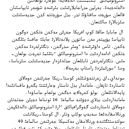
استرونوميالئق ءبئلئمئنئث الدةقايدا جوعارئ بولعانئن
دالةلدةيدئ. بةرلين مذراجايلارئنئث بئرئندة شؤمةر تايپاسئنان
قالعان سؤرةت ساقتاؤلئ تذر. بذل سؤرةتتة كذن جذيةسئنئث
سئزبالارئ سالئنعان.
ال جابايئ حالقئ كوپ افريكا جةرئن مةكةن ةتكةن دوگون
تايپاسئ يؤپيتةر مةن ساتؤرن پلانةتالارئ جايلئ جاقسئ بئلگةن
ةكةن. تاس داؤئرئندة ءومئر سذرگةن، ذثگئرلةردئ مةكةن
ةتكةن ادامداردئث دا استرونوميالئق ءبئلئمئ تةرةث بولعان-
مئس. ذثگئرلةردةن تابئلعان جذلدئزدار جذيةسئنئث سئزباسئ،
وسئ ءسوزئمئزدئ راستاپ بةرمةك.
سونداي-اق زةرتتةؤشئلةر كوستا-ريكا جةرئنةن دومالاق
تاستاردئ تاپقان. ماماندار بذل تاستار «عارئشتئ يگةرؤ ماقساتئندا
پايدالانئلعان بولؤ كةرةك» دةگةن بولجام جاساؤدا.
مامانداردئث بذلاي دةؤئنة سالماعئ 16 تونناعا دةيئن جةتةتئن
دومالاق تاستاردئث گةوگرافيالئق ءارئ استرونوميالئق دالدئكپةن
ورنالاسقاندئعئ سةبةپ بولئپ وتئر. ال كوستا-ريكانئث
سولتذستئگئندة ورنالاسقان مةكسيكا جةرئنةن سالماعئ 40