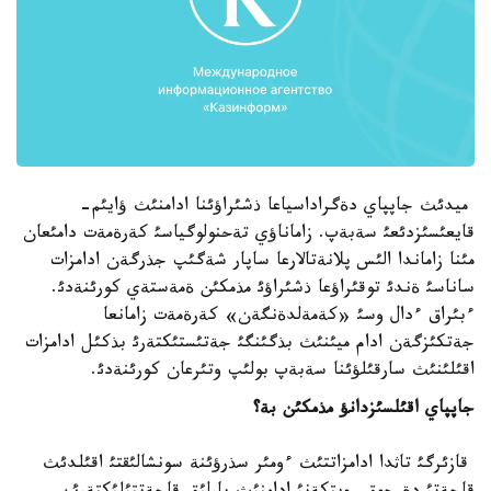
ميدئث جاپپاي دةگراداسياعا ذشئراؤئنا ادامنئث ؤايئم-
قايعئسئزدئعئ سةبةپ. زاماناؤي تةحنولوگياسئ كةرةمةت دامئعان
مئنا زاماندا الئس پلانةتالارعا ساپار شةگئپ جذرگةن ادامزات
ساناسئ ةندئ توقئراؤعا ذشئراؤئ مذمكئن ةمةستةي كورئنةدئ.
ءبئراق ءدال وسئ «كةمةلدةنگةن» كةرةمةت زامانعا
جةتكئزگةن ادام ميئنئث بذگئنگئ جةتئستئكتةرئ بذكئل ادامزات
اقئلئنئث سارقئلؤئنا سةبةپ بولئپ وتئرعان كورئنةدئ.
جاپپاي اقئلسئزدانؤ مذمكئن بة؟
قازئرگئ تاثدا ادامزاتتئث ءومئر سذرؤئنة سونشالئقتئ اقئلدئث