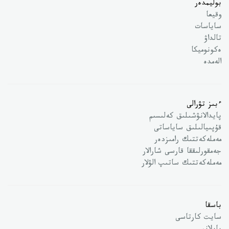
بوليمدەر
وقيعا
ساياسات
تالداۋ
ەكونوميكا
الەمدە
ءبىز تۋرالى
پايدالانۋشىلىق كەلىسىم
قۇپىيالىلىق ساياساتى
مەملەكەتتىك رامىزدەر
جەمقورلىققا قارسى شارالار
مەملەكەتتىك ساتىپ الۋلار
باسقا
سايت كارتاسى