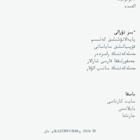
ەكونوميكا
الەمدە
ءبىز تۋرالى
پايدالانۋشىلىق كەلىسىم
قۇپىيالىلىق ساياساتى
مەملەكەتتىك رامىزدەر
جەمقورلىققا قارسى شارالار
مەملەكەتتىك ساتىپ الۋلار
باسقا
سايت كارتاسى
بايلانىس
جارناما
© 2026 «KAZINFORM» حاق