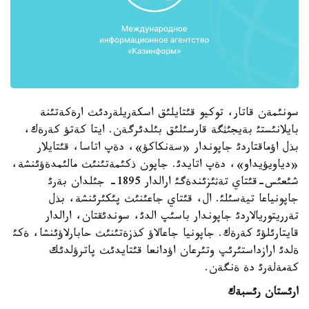
سونئمةن قاتار، توكيو قئتايلئق اسكةريلةردئث ارةكةتئنة
بايلانئستئ بةيجئثگة قارسئلئق بئلدئرگةن. ايتا كةتؤ كةرةك،
بذل اؤماقتاردئ جاپوندار «سةنكاكؤ»، دةپ اتاسا، قئتايلار
«دياويؤيداو»، دةپ اتايدئ. جاپون ذكئمةتئنئث مالئمدةؤئنشة،
شئعئس-قئتاي تةثئزئندةگئ ارالدار 1895- جئلدان بةرئ
جاپونياعا تيةسئلئ. ال، قئتاي جاعئنئث پئكئرئنشة، بذل
تةرريتوريالاردئ جاپوندار باسئپ الدئ، سوندئقتان، ارالدار
قايتارئلؤئ كةرةك. جاپونيا جاعالاؤ كذزةتئنئث حابارلاؤئنشا، ةكئ
ةلدئ ارازداستئرئپ وتئرعان اؤدانعا قئتايدئث پاترؤلدئك
كةمةلةرئ دة ةنگةن.
ارئستان رئسبةك