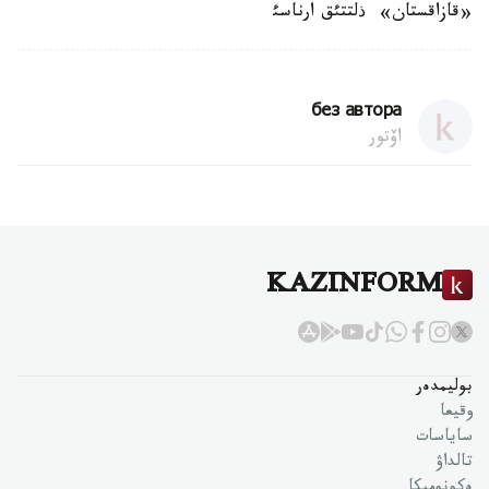
«قازاقستان» ذلتتئق ارناسئ
без автора
اۆتور
KAZINFORM
بوليمدەر
وقيعا
ساياسات
تالداۋ