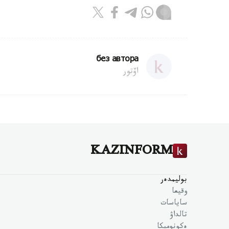
без автора
اۆتور
KAZINFORM
بوليمدەر
وقيعا
ساياسات
تالداۋ
ەكونوميكا