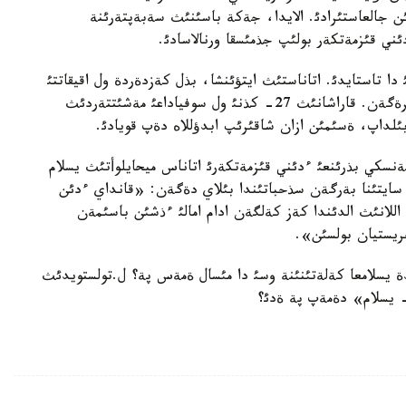
 جالعاستئرادئ. الايدا، جةكة باسئنئث سةبةپتةرئنة
دئني قئزمةتكةر بولئپ جذمئسقا ورنالاسادئ.
 تاستايدئ. اتاناستئث ايتؤئنشا، بذل كةزدةردة ول اقيقاتتئ
ئزدةؤمةن بولعان. اقئرئ اقيقات ونئ يسلامعا اكةپ تئرةگةن. قاراشانئث 27- كذنئ ول سوفياداعئ مةشئتتةردئث
ابئلداپ، ةسئمئن ازان شاقئرئپ ابدؤللاه دةپ قويادئ.
رنةنسكي بذرئنعئ ءدئني قئزمةتكةرئ اتاناس ميحايلوأتئث يسلام
ئ» سايتئنا بةرگةن سذحباتئندا بئلاي دةگةن: «قانداي ءدئن
اللانئث الدئندا كةز كةلگةن ادام امالئ ءذشئن باسئمةن
ريستيان بولسئن».
ة يسلامعا كةلةتئنئنة وسئ دا مئسال ةمةس پة؟ ل.تولستويدئث
- يسلام» دةمةپ پة ةدئ؟