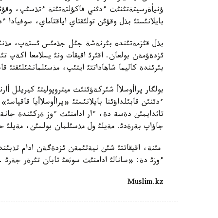
ؤنيأةرسيتةتئنئث ءدئني فاكؤلتةتئنة ءتذسئپ، وقؤئن
بايلانئستئ بذل وقؤئن تولئقتاي اياقتاماي، سوفيادا ء
بذل قئزمةتئندة بئرنةشة جئل جذمئس ئستةپ، مذنئ دا
بئرئندة كاليما شاهاداتتئ ايتئپ، مذسئلمانشئلئقتئ ق
بولگار پراأوسلاأ شئركةؤئنئث ميتروپوليتئ كيريلل أا
ءدئنئن قابئلداؤئنا بايلانئستئ «پراأوسلاأيا قاقپاس
تاثدايمئن دةسة دة، ءار ادامنئث ءوز ةركئندة جانة 
جاؤاپ بةرةدئ. مةيلئ ول مذسئلمان بولسئن، مةيلئ ح
مئنة، اقيقاتتئ شئن نيةتئمةن ئزدةگةن ادام تذبئند
ءوزئ دة: «سانالئ ادامنئث سوثعئ تابان تئرةر جةرئ 
Muslim.kz