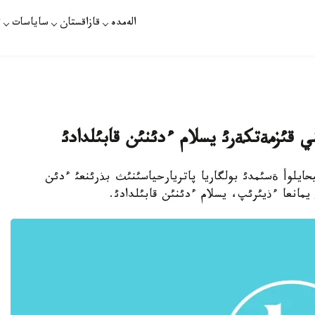
الەمدە
قازاقستان
ساياسات
ت
ي قئزمةتكةرئ يسلام ءدئنئن قابئلدادئ
اس ميحايلوأ ةسئمدئ بولگاريا پاتريارحياسئنئث بذرئنعئ ءدئن
يمانعا ءذيئرئپ، يسلام ءدئنئن قابئلدادئ.