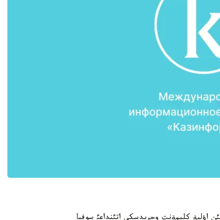
ئن اؤلية كليمةنت وحريدسكي اتئنداعئ سوفيا