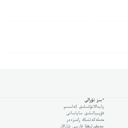
ءبىز تۋرالى
پايدالانۋشىلىق كەلىسىم
قۇپىيالىلىق ساياساتى
مەملەكەتتىك رامىزدەر
جەمقورلىققا قارسى شارالار