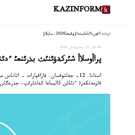
KAZINFORM
ترەند:
اقوردا
تاعايىنداۋ
وقيعا
2026-سايلاۋ
13:46, 12 جەلتوقسان 2012
پراأوسلاأ شئركةؤئنئث بذرئنعئ ءدئن
استانا. 12- جةلتوقسان. قازاقپارات - اتان
قئزمةتكةرئ ءتئلئن كاليماعا كةلتئرئپ، جذرةگئن 