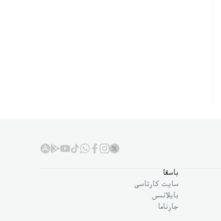
باسقا
سايت كارتاسى
بايلانىس
جارناما