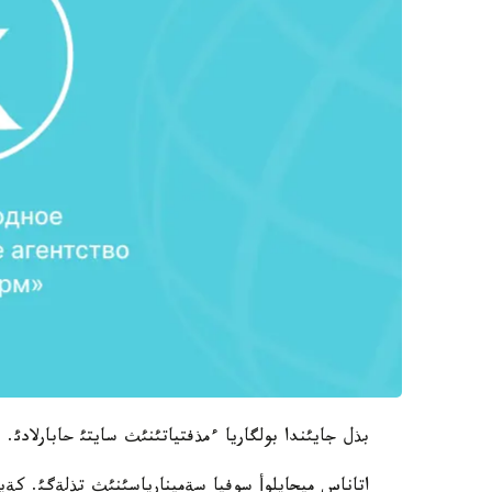
بذل جايئندا بولگاريا ءمذفتياتئنئث سايتئ حابارلادئ.
اتاناس ميحايلوأ سوفيا سةمينارياسئنئث تذلةگئ. كةي