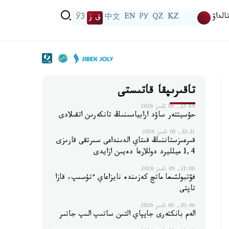
الداۋ
KZ
QZ
РУ
EN
中文
ق ز
ЎЗ
تاقىرىپقا قاتىستى
22:44, 05 تامىز 2026
حۋسيتتەر ساۋد ارابياسىنىڭ تانكەرىن اتقىلادى
22:31, 05 تامىز 2026
قىرعىزستاننىڭ قىتاي الدىنداعى سىرتقى قارىزى
1,4 ميلليرد دوللارعا دەيىن ازايدى
21:06, 05 تامىز 2026
فۋتبولشىعا ماتچ كەزىندە نايزاعاي ءتۇسىپ، قازا
تاپتى
20:46, 05 تامىز 2026
الەم بانكتەرى جاپپاي التىن ساتىپ الىپ جاتىر