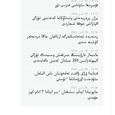
19:10, 05 تامىز 2026
قۇمىرسقا ساۋداسى قىزىپ تۇر
17:07, 05 تامىز 2026
يران پرەزيدەنتى وتستاۆكاعا كەتەتىنى تۋرالى
اقپاراتتى جوققا شىعاردى
13:56, 05 تامىز 2026
رەسەيدە شەتەلدىكتەرگە ارنالعان جاڭا ەرەجەلەر
كۇشىنە ەندى
13:42, 05 تامىز 2026
عالىمدار دارۆيننىڭ جىرتقىش وسىمدىك تۋرالى
گيپوتەزاسىن 150 جىلدان كەيىن دالەلدەدى
12:42, 05 تامىز 2026
قىتايدا ۇزاق ۋاقىت تەلەفوننان باس الماعان
ستۋدەنت اۋرۋحاناعا ءتۇستى
10:06, 05 تامىز 2026
جاپونيادا اپتاپ ىستىقتان ءبىر اپتادا 7 ادام كوز
جۇمدى