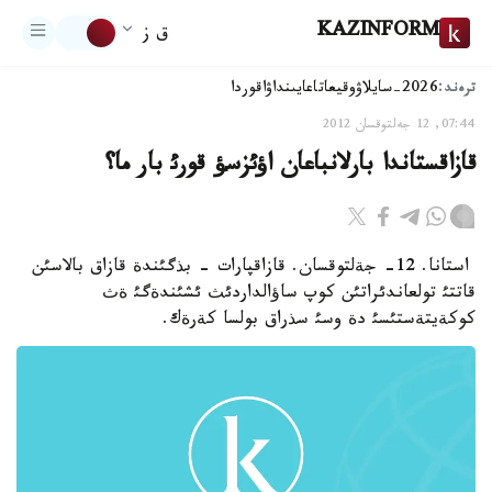
KAZINFORM
ق ز
ترەند:
2026-سايلاۋ
وقيعا
تاعايىنداۋ
اقوردا
07:44, 12 جەلتوقسان 2012
قازاقستاندا بارلانباعان اؤئزسؤ قورئ بار ما؟
استانا. 12- جةلتوقسان. قازاقپارات - بذگئندة قازاق بالاسئن
قاتتئ تولعاندئراتئن كوپ ساؤالداردئث ئشئندةگئ ةث
كوكةيتةستئسئ دة وسئ سذراق بولسا كةرةك.