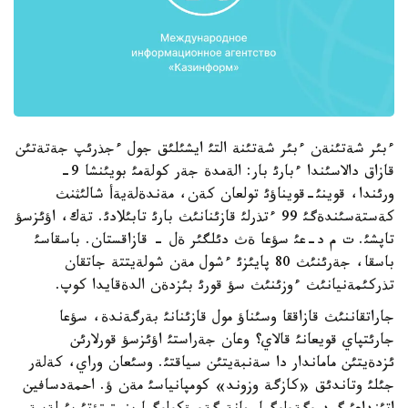
ءبئر شةتئنةن ءبئر شةتئنة التئ ايشئلئق جول ءجذرئپ جةتةتئن
قازاق دالاسئندا ءبارئ بار: الةمدة جةر كولةمئ بويئنشا 9-
ورئندا، قوينئ-قويناؤئ تولعان كةن، مةندةلةيةأ شالئثنث
كةستةسئندةگئ 99 ءتذرلئ قازئنانئث بارئ تابئلادئ. تةك، اؤئزسؤ
تاپشئ. ت م د-عئ سؤعا ةث دئلگئر ةل - قازاقستان. باسقاسئ
باسقا، جةرئنئث 80 پايئزئ ءشول مةن شولةيتتة جاتقان
تذركئمةنيانئث ءوزئنئث سؤ قورئ بئزدةن الدةقايدا كوپ.
جاراتقاننئث قازاققا وسئناؤ مول قازئنانئ بةرگةندة، سؤعا
جارئتپاي قويعانئ قالاي؟ وعان جةراستئ اؤئزسؤ قورلارئن
ئزدةيتئن ماماندار دا سةنبةيتئن سياقتئ. وسئعان وراي، كةلةر
جئلئ وتاندئق «كازگة وزوند» كومپانياسئ مةن ؤ. احمةدسافين