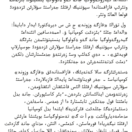
اتئنداعئ گيدروگةولوگيا جانة گةو ةكولوگيا ينستيتؤتئ بئرلةسة
وتئرئپ قازاقستاندا سپؤتنيك ارقئلئ جةراستئ سؤلارئن ئزدةؤدئ
قولعا العالئ وتئر.
ول تؤرالئ «قازگة وزوند» ج ش س ديرةكتورئ ايدار دابايةأ:
«الداعئ جئلئ ءبئزدئث كومپانيا ؤ. احمةدسافين اتئنداعئ
گيدروگةولوگيا جانة گةو ةكولوگيا ينستيتؤتئمةن بئرئگة
وتئرئپ سپؤتنيك ارقئلئ جةراستئ سؤلارئن ئزدةؤدئ جوسپارلاپ
قويدئق»، - دةي كةلئپ وسئ زةرتتةؤ جذمئستارئنان ذلكةن
ءذمئت كذتةتئندةرئن دة جةتكئزدئ.
ةستةرئثئزگة سالا كةتةيئك، قازاقستاندئق «قازگة وزوند»
كومپانياسئ - جةر قويناؤئنداعئ پايدالئ قازبالاردئ، جةراستئ
سؤلارئن سپؤتنيك ارقئلئ الئس قاشئقتان انئقتاؤمةن،
زةرتتةؤمةن اينالئساتئن بئردةن-ءبئر كاسئپورئن. جانة بذل
باعئتتا قول جةتكةن تابئستارئ دا از ةمةس. ماسةلةن،
ذستئمئزدةگئ جئلدئث قئركذيةك ايئندا بذل كومپانيا
مذحامةدياروأتئث «م أ ت گ» تةحنولوگياسئ بويئنشا عارئش
ارقئلئ نيگةريادا قورعاسئن، كذمئس، التئن، مذناي جانة گازدئث
مول قورئن تاپقان بولاتئن. سوندئقتان، اللا جازسا، كةلةر جئلئ