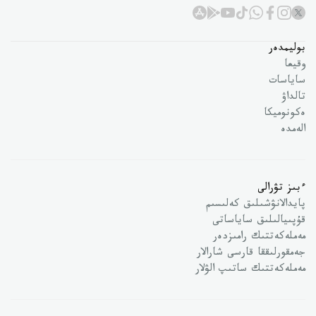
بوليمدەر
وقيعا
ساياسات
تالداۋ
ەكونوميكا
الەمدە
ءبىز تۋرالى
پايدالانۋشىلىق كەلىسىم
قۇپىيالىلىق ساياساتى
مەملەكەتتىك رامىزدەر
جەمقورلىققا قارسى شارالار
مەملەكەتتىك ساتىپ الۋلار