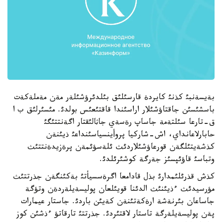
بةيسةنبئ كذنئ كايردة قارسئلئق بئلدئرؤشئلةر مةن مةملةكةت
باسشئسئن جاقتاؤشئلار اراسئندا قاقتئعئس بولدئ. مئسئرلئق ب ا
ق-تارعا سئلتةمة جاساپ رةسةي جاثالئقتار اگةنتتئگئ
حابارلاعانداي، اش-شاركيا پروأينسياسئنداعئ ذيئنةن
كذشةيتئلگةن قورعاؤشئلاردئث ئلةسؤئمةن پرةزيدةنتتئث
وتباسئ قاؤئپسئز جةرگة كوشئرئلدئ.
كذش قذرئلئمدارئ بذل قادامعا اگرةسسيأتئ بةكئنگةن جذرتتئث
مؤرسيدئث ءذيئنئث الدئنا قويئلعان پوليسةيلةردةن وتؤگة
جاساعان بئرنةشة ارةكةتئنةن كةيئن باردئ. جاستار عيمارات
پةن پوليسةيلةرگة تاستار لاقتئردئ. جذرتتئ تارقاتؤ ءذشئن كوز