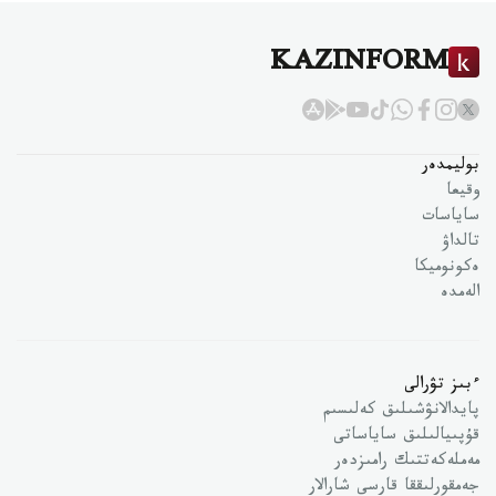
KAZINFORM
بوليمدەر
وقيعا
ساياسات
تالداۋ
ەكونوميكا
الەمدە
ءبىز تۋرالى
پايدالانۋشىلىق كەلىسىم
قۇپىيالىلىق ساياساتى
مەملەكەتتىك رامىزدەر
جەمقورلىققا قارسى شارالار