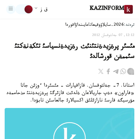
KAZINFORM
ق ز
ترەند:
2026-سايلاۋ
وقيعا
تاعايىنداۋ
اقوردا
12:12, 07 جەلتوقسان 2012
مئسئر پرةزيدةنتئنئث رةزيدةنسياسئ تئكةنةكتئ
سئممةن قورشالدئ
استانا. 7- جةلتوقسان. قازاقپارات - مئسئردا ءوزئن جاثا
«فاراون» دةپ جاريالاعان ةلدئث قازئرگئ پرةزيدةنتئ مذحاممةد
مؤرسيگة قارسئ نارازئلئق اكسيالارئ جالعاسئن تابؤدا.