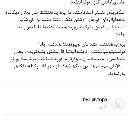
جاساؤراتاتئن گاز قولدانئلدئ.
اسكةريلةر مئسئر استاناسئنداعئ پرةزيدةنتتئك سارايدئ راديكالدئ
جاعدايلاردان قورعاؤ ءذشئن تئكةنةكتئ سئممةن قورشاپ
تاستادئ. ونئمةن بئرگة، رةزيدةنسيا الدئندا تانكتةر پايدا
بولدئ.
پرةزيدةنتتئث مئثداعان وپپونةنتئ ةلدئث جاثا
كونستيتؤسياسئنئث قابئلدانؤئنا قارسئلئق بئلدئرؤدة. وعان
سايكةس، «مذسئلمان باؤئرلار» قوزعالئسئنئث مذشةسئ بولئپ
تابئلاتئن مذحاممةد مؤرسيگة شةكسئز دةرلئك وكئلةتتئكتةر
بةرئلةدئ.
без автора
اۆتور