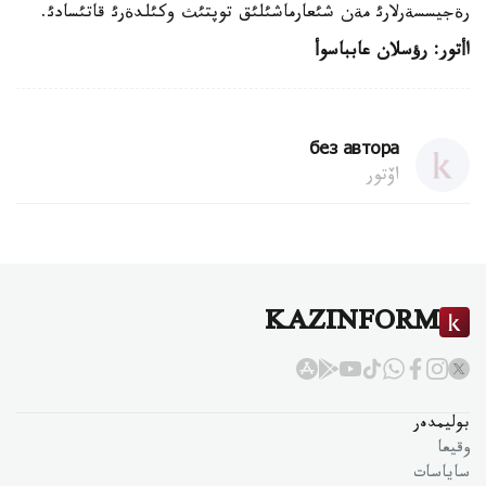
رةجيسسةرلارئ مةن شئعارماشئلئق توپتئث وكئلدةرئ قاتئسادئ.
اأتور: رؤسلان عابباسوأ
без автора
اۆتور
KAZINFORM
بوليمدەر
وقيعا
ساياسات