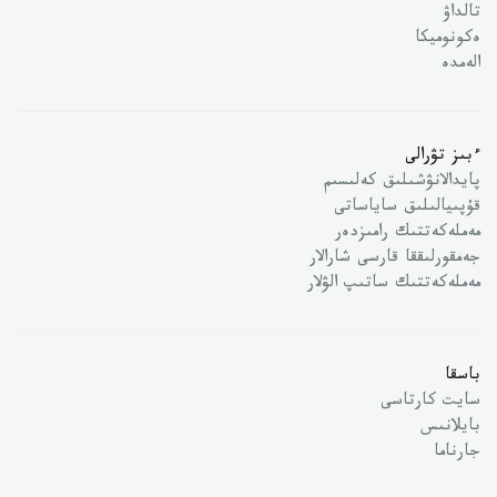
تالداۋ
ەكونوميكا
الەمدە
ءبىز تۋرالى
پايدالانۋشىلىق كەلىسىم
قۇپىيالىلىق ساياساتى
مەملەكەتتىك رامىزدەر
جەمقورلىققا قارسى شارالار
مەملەكەتتىك ساتىپ الۋلار
باسقا
سايت كارتاسى
بايلانىس
جارناما