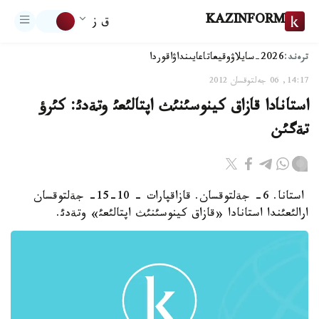
KAZINFORM
ق ز
ترەند:
2026-سايلاۋ
وقيعا
تاعايىنداۋ
اقوردا
14:17, 06 جەلتوقسان 2012
استانادا قازاق كينوسئنئث اپتالئعئ وتةدئ: كئرؤ
تةگئن
استانا. 6- جةلتوقسان. قازاقپارات - 10-15- جةلتوقسان
ارالئعئندا استانادا «قازاق كينوسئنئث اپتالئعئ» وتةدئ.