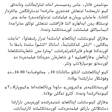
سونئمةن قاتار، جاس رةجيسسةر احات ئبئرايةأتئث وتاندئق
كينو تاريحئندا تذثعئش فةنتةزي جانرئندا تذسئرئلگةن «اثئزدار
كئتابئ. عاجايئپ ورمان» فيلمئنئث تذساؤكةسةرئ جانة «ةر
توستئك پةن ايداهار» اتتئ قازاقتئث تذثعئش تولئق مةتراجدئ
انيماسيالئق فيلمئنئث كورسةتئلئمئ وتةدئ.
«قازاق كينوسئنئث اپتالئعئ» اياسئندا تذرار رئسقذلوأ، ءماجئت
بةگالين، ءابئش كةكئلبايةأ، اسانالئ ءاشئموأ سئندئ باسقا دا
كورنةكتئ قوعام قايراتكةرلةرئنئث ءومئرئ مةن شئعارماشئلئعئنا
ارنالعان «قازاقفيلم» ا ق شئعارعان دةرةكتئ فيلمدةردئ دة
كورسةتؤ جوسپارلانئپ وتئر.
كينو اپتالئعئنئث اشئلؤ سالتاناتئ 10- جةلتوقساندا 16.00-دة
وقؤشئلار سارايئندا بولادئ.
كورسةتئلئمدةر «كةرؤةن» ساؤدا ورتالئعئنداعئ «كينوپارك-7»
كينوتةاترئندا وتةدئ. كئرؤ تةگئن بولادئ.
«قازاق كينوسئنئث اپتالئعئ» شةثبةرئندة كورةرمةن نازارئنا
ذسئنئلاتئن بارلئق فيلمدةردئث كورسةتئلئمئنة كارتينانئث