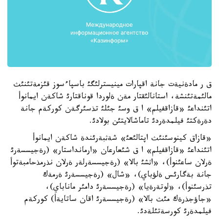
ق ر مادةنيةت جانة اقپارات مينيسترلئگئ باسپاءسوز قئزمةتئنئث
مالئمةتئنشة، استانالئقتار مةن ةلوردا قوناقتارئ شاكةن ايمانوأ
اتئنداعئ «قازاقفيلم» ا ق وسئ جئلئ تذسئرگةن كوركةم جانة
دةرةكتئ فيلمدةردئ تاماشالايتئن بولادئ.
«قازاق كينوسئنئث اپتالئعئ» شةثبةرئندة شاكةن ايمانوأ
اتئنداعئ «قازاقفيلم» ا ق شئعارعان «ارمانداستار» (رةجيسسةرئ
ةرلان ساعئنوأ)، «اثشئ بالا» (رةجيسسةرلةر ةرلان نذرمذحامبةتوأ
جانة بةگارئس ةلؤباي)، «شال» (رةجيسسةرئ ةرمةك
تذرسئنوأ)، «لوتةرةيا» (رةجيسسةرئ دامئر ماناباي)،
«جاؤجذرةك مئث بالا» (رةجيسسةرئ اقان ساتايةأ) كوركةم
فيلمدةرئ كورسةتئلةدئ.