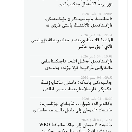
تۋرنيردە 17 مەدال جەڭىپ الدى
09:55, 05 تامىز 2026
داستاننىڭ «چەلسيدەگى» مۇمكىندىگى:
قازاقستاندىق تالانتتىڭ باستى قارۋى نە
22:04, 04 تامىز 2026
الماتىدا 45 مىڭ ورىندىق ستاديوننىڭ قۇرىلىسى
قالاي ءجۇرىپ جاتىر
10:08, 04 تامىز 2026
قازاقستاندىق جەڭىل اتلەت تاجىكستانداعى
حالىقارالىق مارافوندا قولا جۇلدە يەلەندى
09:55, 04 تامىز 2026
چەلسيدەگى باسەكە: داستان ساتبايەۆتىڭ
نەگىزگى قارسىلاستارىنىڭ ەسىمى اتالدى
18:30, 03 تامىز 2026
«كانەلو الدە شيراز... شايناماي جۇتامىن»:
جانىبەك ءالىمحان ۇلى باتىل مالىمدەمە جاسادى
12:54, 03 تامىز 2026
جانىبەك ءالىمحان ۇلى جاڭا سالماقتا WBO