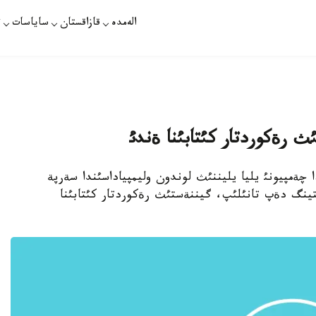
الەمدە
قازاقستان
ساياسات
ت
ث رةكوردتار كئتابئنا ةندئ
مپيادا چةمپيونئ يليا يليننئث لوندون وليمپياداسئندا سةرپة
لةمدئك رةيتينگ دةپ تانئلئپ، گيننةستئث رةكوردتار كئتابئنا