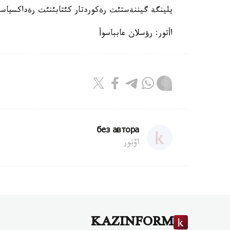
يلينگة گيننةستئث رةكوردتار كئتابئنئث رةداكسياسئن
اأتور: رؤسلان عابباسوأ
без автора
اۆتور
KAZINFORM