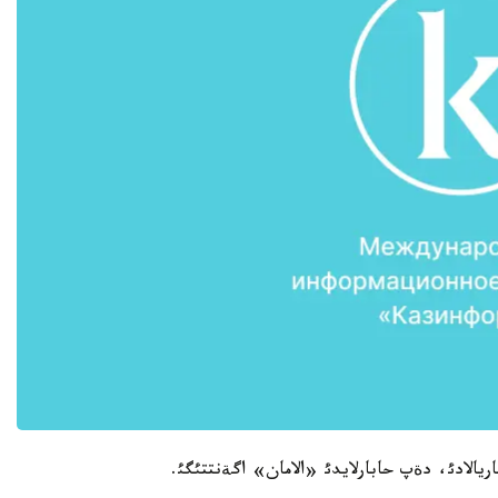
يالادئ، دةپ حابارلايدئ «الامان» اگةنتتئگئ.