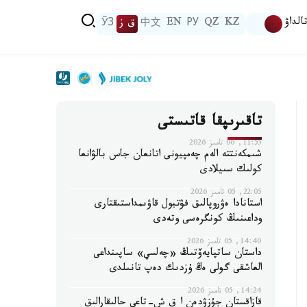
الداۋ
KZ
QZ
РУ
EN
中文
ق ز
ЎЗ
تاقىرىپقا قاتىستى
11:55, 06 تامىز 2026
شىمكەنتتە الەم چەمپيونى اتانعان جاس بالۋانعا
كولىك سىيلادى
22:05, 05 تامىز 2026
استانادا ەۋروپالىق فۋتبول قاۋىمداستىقتارى
وداعىنىڭ كونگرەسى وتەدى
14:40, 05 تامىز 2026
داستان ساتپايەۆتىڭ «چەلسي» ساپىنداعى
العاشقى گولى ەڭ ۇزدىك دەپ تانىلدى
14:24, 05 تامىز 2026
قازاقستان جۇزۋدەن ا ق ش-تاعى حالىقارالىق