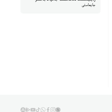
رەيتينگىنىڭ 2-ساتىسىنا جەكپە-جەكسىز
جايعاستى