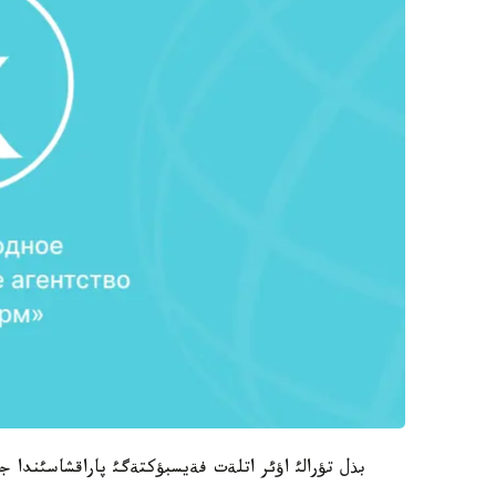
بذل تؤرالئ اؤئر اتلةت فةيسبؤكتةگئ پاراقشاسئندا جار