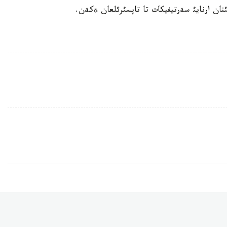
ان ارنايئ سةرتيفيكات تا تاپسئرئلعان ةكةن.