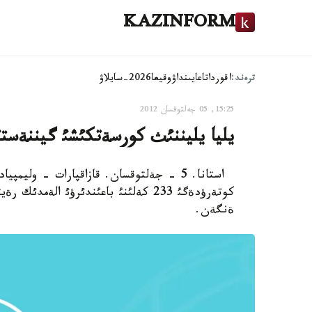
KAZINFORM
ترەند:
اقوردا
تاعايىنداۋ
وقيعا
2026-سايلاۋ
15:25, 05 جەلتوقسان 2012
يليا يليننئث كورسةتكئشئ گيننةستئ
استانا. 5 - جةلتوقسان. قازاقپارات - ولي
كوتةرؤدةگئ 233 كةلئنئ باعئندئرؤئ ا
ةنگةن.