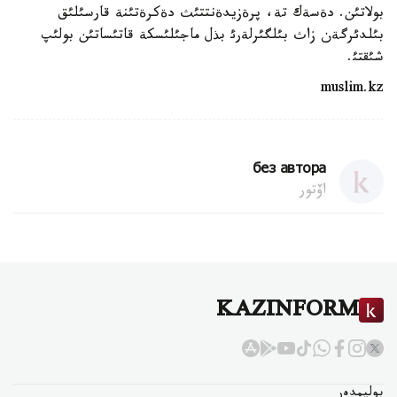
بولاتئن. دةسةك تة، پرةزيدةنتتئث دةكرةتئنة قارسئلئق
بئلدئرگةن زاث بئلگئرلةرئ بذل ماجئلئسكة قاتئساتئن بولئپ
شئقتئ.
muslim.kz
без автора
اۆتور
KAZINFORM
بوليمدەر