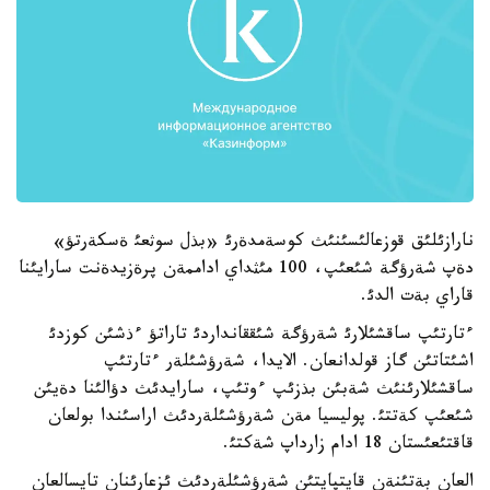
نارازئلئق قوزعالئسئنئث كوسةمدةرئ «بذل سوثعئ ةسكةرتؤ»
دةپ شةرؤگة شئعئپ، 100 مئثداي اداممةن پرةزيدةنت سارايئنا
قاراي بةت الدئ.
ءتارتئپ ساقشئلارئ شةرؤگة شئققانداردئ تاراتؤ ءذشئن كوزدئ
اشئتاتئن گاز قولدانعان. الايدا، شةرؤشئلةر ءتارتئپ
ساقشئلارئنئث شةبئن بذزئپ ءوتئپ، سارايدئث دؤالئنا دةيئن
شئعئپ كةتتئ. پوليسيا مةن شةرؤشئلةردئث اراسئندا بولعان
قاقتئعئستان 18 ادام زارداپ شةكتئ.
العان بةتئنةن قايتپايتئن شةرؤشئلةردئث ئزعارئنان تايسالعان