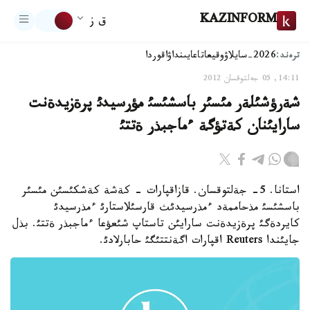
KAZINFORM
ق ز
ترەند:
2026-سايلاۋ
وقيعا
تاعايىنداۋ
اقوردا
14:11, 05 جەلتوقسان 2012
شةرؤشئلةر مئسئر باسشئسئ مؤرسيدئ پرةزيدةنت
سارايئنان كةتؤگة ءماجبذر ةتتئ
استانا. 5- جةلتوقسان. قازاقپارات - كةشة كةشكئسئن مئسئر
باسشئسئ مذحاممةد ءمذرسيدئث قارسئلاستارئ ءمذرسيدئ
كايردةگئ پرةزيدةنت سارايئن تاستاپ شئعؤعا ءماجبذر ةتتئ. بذل
جايئندا Reuters اقپارات اگةنتتئگئ حابارلادئ.