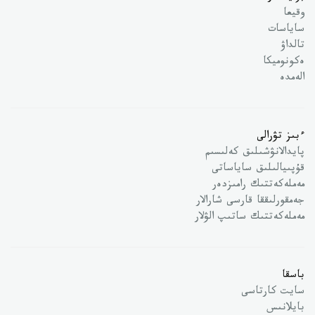
وقيعا
ساياسات
تالداۋ
ەكونوميكا
الەمدە
ءبىز تۋرالى
پايدالانۋشىلىق كەلىسىم
قۇپىيالىلىق ساياساتى
مەملەكەتتىك رامىزدەر
جەمقورلىققا قارسى شارالار
مەملەكەتتىك ساتىپ الۋلار
باسقا
سايت كارتاسى
بايلانىس