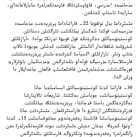
مذحاممةد ءمذرسي، قاؤئپسئزدئك قئزمةتكةرلةرئ حابارلاعانداي،
سارايدئ تاستاپ كةتكةن.
مئسئرداعئ بذل تولقؤعا 22- قاراشاداعئ پرةزيدةنت مذحاممةد
مذرسيدئث قولئنا شةكسئز بيلئكتئث تئزگئنئن ذستاتئن
كونستيتؤسيالئق دةكرةتكة قول قويؤئ تذرتكئ بولدئ. نارازئلئق
شةرؤئنة شئققاندار اتالمئش جارلئقتئث كذشئن جويؤدئ تالاپ
ةتئپ وتئر. نارازئلئق اكسياسئ كةزئندة مئسئر پرةزيدةنتئنئث
قارسئلاستارئ مذرسيگة قولداؤ بئلدئرگةن «مذسئلمان باؤئرلار»
قوزعالئسئنئث مذشةلةرئمةن قاقتئعئسئپ قالعان جاعدايلار دا
ورئن الدئ.
30- قاراشا كذنئ كونستيتؤسيالئق اسسامبلةيا جاثا
كونستيتؤسيانئث جوباسئن بةكئتتئ. شاريعات تالاپتارئنا
نةگئزدةلگةن باستئ قذجاتتا، پرةزيدةنتتئك بيلئكتئث
قذزئرةتتئلئگئن ارتتئرؤ دا قاراستئرئلعان. مئسئردئث جاثا
كونستيتؤسياسئنا قاتئستئ رةفةرةندؤم جةلتوقساننئث 15- كذنئ
ءوتؤئ كةرةك. بذعان دةيئن مئسئردئث سوت قئزمةتكةرلةرئ مةن
زاثگةرلةرئ رةفةرةندؤمدئ وتكئزؤگة قارسئلئق بئلدئرگةن