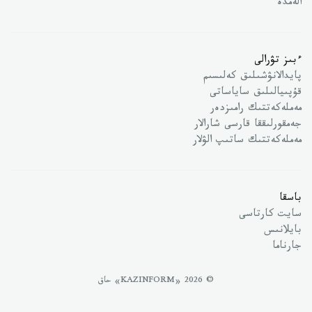
الەمدە
ءبىز تۋرالى
پايدالانۋشىلىق كەلىسىم
قۇپىيالىلىق ساياساتى
مەملەكەتتىك رامىزدەر
جەمقورلىققا قارسى شارالار
مەملەكەتتىك ساتىپ الۋلار
باسقا
سايت كارتاسى
بايلانىس
جارناما
© 2026 «KAZINFORM» حاق