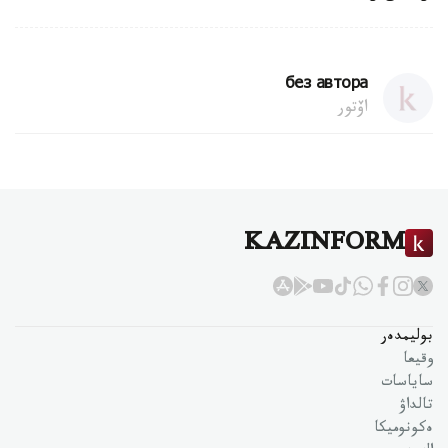
без автора
اۆتور
KAZINFORM
بوليمدەر
وقيعا
ساياسات
تالداۋ
ەكونوميكا