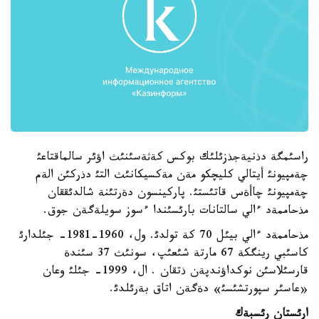
راسئمگة دذنيةجذزئلئك بوكس كةثةسئنئث اؤئر سالماقتاعئ
چةمپيونئ أيتالي كليچكو مةن مةكسيكانئث التئ دذركئن الةم
چةمپيونئ چاأةس قاتئستئ. پاركينسون دةرتئنة شالدئققان
مذحاممةد ءالي سالتانات بارئسئندا ءسوز سويلةگةن جوق.
مذحاممةد ءالي بيئل 70 كة تولدئ. ول، 1960-1981- جئلدارئ
كاسئبي رينگكة 67 مارتة شئعئپ، سونئث 37 سئندة
قارسئلاسئن نوكداؤندپةن ذتقان . ال، 1999- جئلئ وعان
«عاسئر سپورتشئسئ» دةگةن اتاق بةرئلدئ.
ارئستان رئسبةك