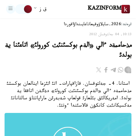
KAZINFORM
ق ز
ترەند:
2026-سايلاۋ
وقيعا
تاعايىنداۋ
اقوردا
10:13, 04 جەلتوقسان 2012
مذحاممةد ءالي «الةم بوكسئنئث كورولئ» اتاعئنا ية
بولدئ
استانا. 4- جةلتوقسان. قازاقپارات- اتئ اثئزعا اينالعان بوكسشئ
مذحاممةد ءالي «الةم بوكسئنئث كورولئ» دةگةن اتاققا ية
بولدئ. امةريكالئق بئلعارئ قولعاپ شةبةرئن ماراپاتتاؤ سالتاناتئ
مةكسيكانئث كانكؤن قالاسئندا ءوتتئ.