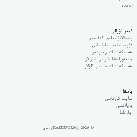
الەمدە
ءبىز تۋرالى
پايدالانۋشىلىق كەلىسىم
قۇپىيالىلىق ساياساتى
مەملەكەتتىك رامىزدەر
جەمقورلىققا قارسى شارالار
مەملەكەتتىك ساتىپ الۋلار
باسقا
سايت كارتاسى
بايلانىس
جارناما
© 2026 «KAZINFORM» حاق