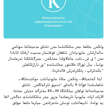
وتكةن جئلعئ جةر سئلكئنئسئ مةن تئنئق مذحيتتاعئ سؤنامي
سالدارئنان جاپونيادان شئققان قوقئستار مذحيت ارقئلئ كانادا
مةن ا ق ش-تئث جاعالاؤئنا جةتكةن. جةرگئلئكتئ تذرعئندار
بولسا، بذل تؤرالئ عالامتور جةلئسئندة ءوز نارازئلئعئن
ءبئلدئرئپ، پئكئرلةرئن قالدئردئ.
ايتا كةتةيئك، وتكةن جئلئ جاپونيانئث سولتذستئك-
شئعئسئندا قؤاتئ 9 بالدئق ءدذمپؤ تئركةلگةن. تئنئق
مذحيتئنداعئ تولقئن بيئكتئگئ 30-40 مةترگة دةيئن جةتتئ.
الاپات اپات جاپونيا تاريحئندا «زور جةر سئلكئنئسئ» دةگةن اتقا
ية بولدئ. تابيعاتتئث توسئن مئنةزئنةن جيئرما مئثعا جؤئق