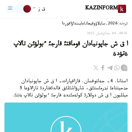
KAZINFORM
ق ز
ترەند:
2026-سايلاۋ
وقيعا
تاعايىنداۋ
اقوردا
08:51, 04 جەلتوقسان 2012
ا ق ش جاپونيادان قوماقتئ قارجئ ءبولؤئن تالاپ
ةتؤدة
استانا. 4- جةلتوقسان. قازاقپارات- ا ق ش جاپونيادان
مذحيتتاعئ تذرمئستئق، شارؤاشئلئق قالدئقتاردئ تازالاؤعا 5
ميلليون ا ق ش دوللارئ كولةمئندة قارجئ ءبولؤئن تالاپ ةتتئ.