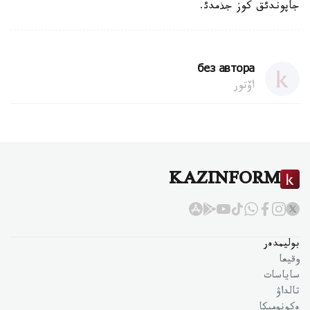
جاپوندئق كوز جذمدئ.
без автора
اۆتور
KAZINFORM
بوليمدەر
وقيعا
ساياسات
تالداۋ
ەكونوميكا